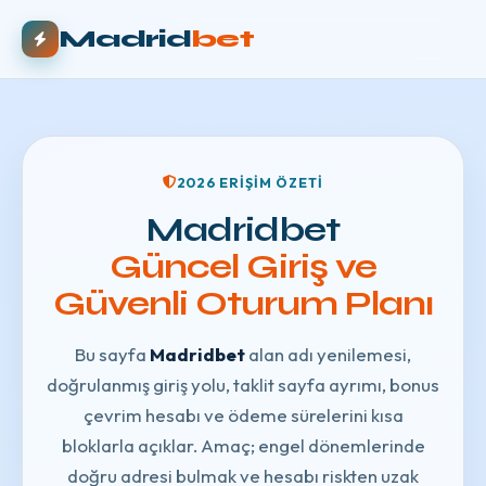
Madrid
bet
2026 ERIŞIM ÖZETI
Madridbet
Güncel Giriş ve
Güvenli Oturum Planı
Bu sayfa
Madridbet
alan adı yenilemesi,
doğrulanmış giriş yolu, taklit sayfa ayrımı, bonus
çevrim hesabı ve ödeme sürelerini kısa
bloklarla açıklar. Amaç; engel dönemlerinde
doğru adresi bulmak ve hesabı riskten uzak