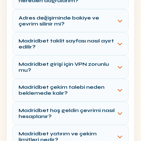
nereden doğrularım?
adres devreye alınır. Hesap verisi, bakiye ve
Öncelik kayıtlı e-posta, ardından rozetli resmi
kuponlar sunucuda kalır. Geçiş sıklığı genelde iki
Adres değişiminde bakiye ve
sosyal hesaplar ve duyuru kanalındadır. Arama
ila dört hafta aralığındadır.
çevrim silinir mi?
sonuçlarındaki sponsorlu satırlar her zaman
Hayır. Profil, bakiye, açık kuponlar ve bonus
resmi adrese çıkmaz. Belirsizlikte canlı destekten
Madridbet taklit sayfası nasıl ayırt
ilerlemesi hesap kimliğine bağlıdır. Alan adı
teyit alın.
edilir?
değişimi bu kayıtları etkilemez. Doğrulanmış yeni
Alan adını karakter karakter okuyun, HTTPS kilidini
adreste aynı kimlik bilgileriyle oturum açılır.
Madridbet girişi için VPN zorunlu
doğrulayın ve yalnızca teyitli kaynaktan gelen
mu?
adresi kullanın. Sponsorlu arama sonuçları ve
Zorunlu değildir. Doğrulanmış adres telefon ve
rozetsiz hesaplar risk taşır.
Madridbet çekim talebi neden
bilgisayar tarayıcısında açılır. Adresi ana ekrana
beklemede kalır?
eklemek sonraki oturumları hızlandırır;
Sık nedenler: tamamlanmamış bonus çevrimi,
yenilemede yalnızca kısayol güncellenir.
Madridbet hoş geldin çevrimi nasıl
eksik kimlik doğrulama veya çekim hesabı adıyla
hesaplanır?
üyelik adının uyuşmamasıdır. Üç koşul tamamsa
İlk yatırıma %150 ek kredi, tavan 7.500 TL, çevrim
işlem sıraya göre ilerler.
Madridbet yatırım ve çekim
x7 uygulanır. 1.500 TL yatırımda 2.250 TL bonus
limitleri nedir?