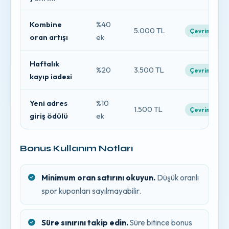
Kombine
%40
5.000 TL
Çevrimsiz
oran artışı
ek
Haftalık
%20
3.500 TL
Çevrimsiz
kayıp iadesi
Yeni adres
%10
1.500 TL
Çevrimsiz
giriş ödülü
ek
Bonus Kullanım Notları
Minimum oran satırını okuyun.
Düşük oranlı
spor kuponları sayılmayabilir.
Süre sınırını takip edin.
Süre bitince bonus