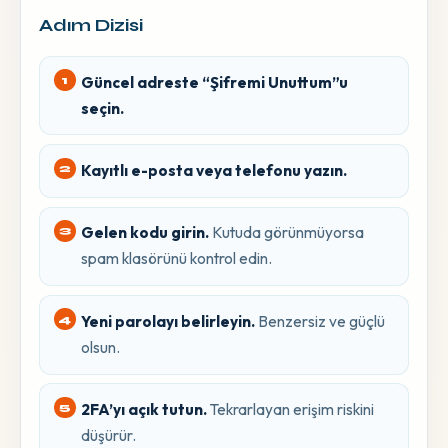
Adım Dizisi
Güncel adreste “Şifremi Unuttum”u
seçin.
Kayıtlı e-posta veya telefonu yazın.
Gelen kodu girin.
Kutuda görünmüyorsa
spam klasörünü kontrol edin.
Yeni parolayı belirleyin.
Benzersiz ve güçlü
olsun.
2FA’yı açık tutun.
Tekrarlayan erişim riskini
düşürür.