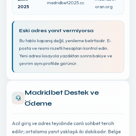
madridbet2025.cc
D
2025
oran.org
Eski adres yanıt vermiyorsa
Bu tablo kapanış değil, yenileme belirtisidir. E-
posta ve resmi rozetli hesapları kontrol edin.
Yeni adresi kısayola yazdıktan sonra bakiye ve
çevrim aynı profilde görünür.
Madridbet Destek ve
Ödeme
Acil giriş ve adres teyidinde canlı sohbet tercih
edilir; ortalama yanıt yaklaşık iki dakikadır. Belge