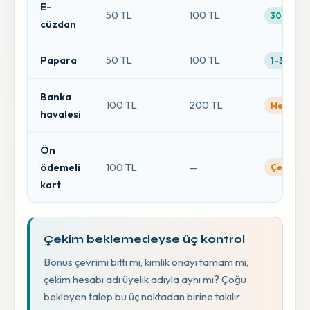
E-
50 TL
100 TL
30–60 dk
cüzdan
Papara
50 TL
100 TL
1–3 saat
Banka
100 TL
200 TL
Mesai saa
havalesi
Ön
ödemeli
100 TL
—
Çekim yo
kart
Çekim beklemedeyse üç kontrol
Bonus çevrimi bitti mi, kimlik onayı tamam mı,
çekim hesabı adı üyelik adıyla aynı mı? Çoğu
bekleyen talep bu üç noktadan birine takılır.