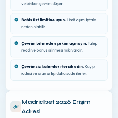
ve biriken çevrim düşer.
Bahis üst limitine uyun.
Limit aşımı iptale
neden olabilir.
Çevrim bitmeden çekim açmayın.
Talep
reddi ve bonus silinmesi riski vardır.
Çevrimsiz kalemleri tercih edin.
Kayıp
iadesi ve oran artışı daha sade ilerler.
Madridbet 2026 Erişim
Adresi