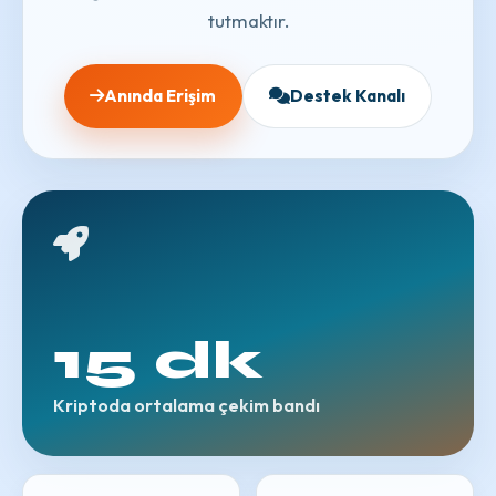
tutmaktır.
Anında Erişim
Destek Kanalı
15 dk
Kriptoda ortalama çekim bandı