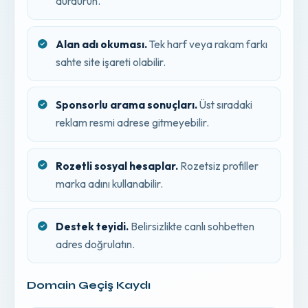
durdurun.
Alan adı okuması.
Tek harf veya rakam farkı
sahte site işareti olabilir.
Sponsorlu arama sonuçları.
Üst sıradaki
reklam resmi adrese gitmeyebilir.
Rozetli sosyal hesaplar.
Rozetsiz profiller
marka adını kullanabilir.
Destek teyidi.
Belirsizlikte canlı sohbetten
adres doğrulatın.
Domain Geçiş Kaydı