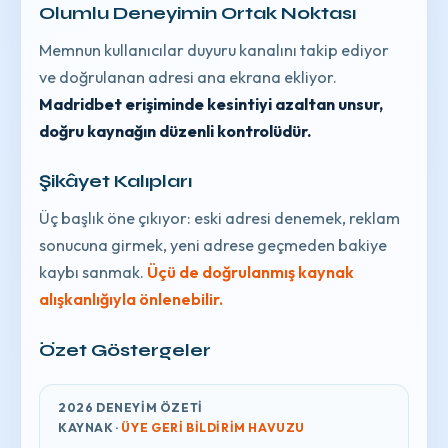
Olumlu Deneyimin Ortak Noktası
Memnun kullanıcılar duyuru kanalını takip ediyor
ve doğrulanan adresi ana ekrana ekliyor.
Madridbet erişiminde kesintiyi azaltan unsur,
doğru kaynağın düzenli kontrolüdür.
Şikâyet Kalıpları
Üç başlık öne çıkıyor: eski adresi denemek, reklam
sonucuna girmek, yeni adrese geçmeden bakiye
kaybı sanmak.
Üçü de doğrulanmış kaynak
alışkanlığıyla önlenebilir.
Özet Göstergeler
2026 DENEYIM ÖZETI
KAYNAK ·
ÜYE GERI BILDIRIM HAVUZU