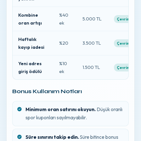
Kombine
%40
5.000 TL
Çevrimsiz
oran artışı
ek
Haftalık
%20
3.500 TL
Çevrimsiz
kayıp iadesi
Yeni adres
%10
1.500 TL
Çevrimsiz
giriş ödülü
ek
Bonus Kullanım Notları
Minimum oran satırını okuyun.
Düşük oranlı
spor kuponları sayılmayabilir.
Süre sınırını takip edin.
Süre bitince bonus