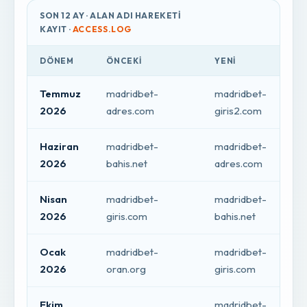
SON 12 AY · ALAN ADI HAREKETI
KAYIT ·
ACCESS.LOG
DÖNEM
ÖNCEKI
YENI
SE
Temmuz
madridbet-
madridbet-
E
2026
adres.com
giris2.com
Haziran
madridbet-
madridbet-
S
2026
bahis.net
adres.com
Nisan
madridbet-
madridbet-
E
2026
giris.com
bahis.net
Ocak
madridbet-
madridbet-
A
2026
oran.org
giris.com
Ekim
madridbet-