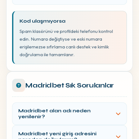
Kod ulaşmıyorsa
Spam klasörünü ve profildeki telefonu kontrol
edin. Numara değiştiyse ve eski numara
erişilemezse sıfırlama canlı destek ve kimlik
doğrulama ile tamamlanır.
Madridbet Sık Sorulanlar
Madridbet alan adı neden
yenilenir?
Curaçao lisanslı platformlar bölgede erişim
Madridbet yeni giriş adresini
kısıtına uğrayabilir. Eski alan adı kapanır, yedek