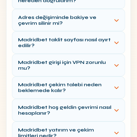
nereden doğrularım?
adres devreye alınır. Hesap verisi, bakiye ve
Öncelik kayıtlı e-posta, ardından rozetli resmi
kuponlar sunucuda kalır. Geçiş sıklığı genelde iki
Adres değişiminde bakiye ve
sosyal hesaplar ve duyuru kanalındadır. Arama
ila dört hafta aralığındadır.
çevrim silinir mi?
sonuçlarındaki sponsorlu satırlar her zaman
Hayır. Profil, bakiye, açık kuponlar ve bonus
resmi adrese çıkmaz. Belirsizlikte canlı destekten
Madridbet taklit sayfası nasıl ayırt
ilerlemesi hesap kimliğine bağlıdır. Alan adı
teyit alın.
edilir?
değişimi bu kayıtları etkilemez. Doğrulanmış yeni
Alan adını karakter karakter okuyun, HTTPS kilidini
adreste aynı kimlik bilgileriyle oturum açılır.
Madridbet girişi için VPN zorunlu
doğrulayın ve yalnızca teyitli kaynaktan gelen
mu?
adresi kullanın. Sponsorlu arama sonuçları ve
Zorunlu değildir. Doğrulanmış adres telefon ve
rozetsiz hesaplar risk taşır.
Madridbet çekim talebi neden
bilgisayar tarayıcısında açılır. Adresi ana ekrana
beklemede kalır?
eklemek sonraki oturumları hızlandırır;
Sık nedenler: tamamlanmamış bonus çevrimi,
yenilemede yalnızca kısayol güncellenir.
Madridbet hoş geldin çevrimi nasıl
eksik kimlik doğrulama veya çekim hesabı adıyla
hesaplanır?
üyelik adının uyuşmamasıdır. Üç koşul tamamsa
İlk yatırıma %150 ek kredi, tavan 7.500 TL, çevrim
işlem sıraya göre ilerler.
Madridbet yatırım ve çekim
x7 uygulanır. 1.500 TL yatırımda 2.250 TL bonus
limitleri nedir?