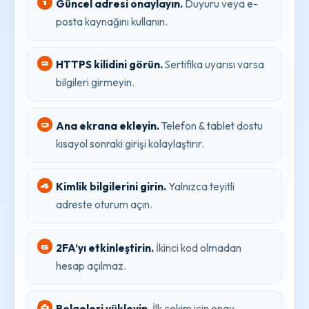
Güncel adresi onaylayın.
Duyuru veya e-
posta kaynağını kullanın.
HTTPS kilidini görün.
Sertifika uyarısı varsa
bilgileri girmeyin.
Ana ekrana ekleyin.
Telefon & tablet dostu
kısayol sonraki girişi kolaylaştırır.
Kimlik bilgilerini girin.
Yalnızca teyitli
adreste oturum açın.
2FA’yı etkinleştirin.
İkinci kod olmadan
hesap açılmaz.
Belgeleri yükleyin.
İlk çekim için onay