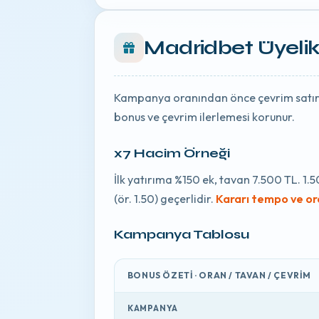
Madridbet Üyelik
Kampanya oranından önce çevrim satırını 
bonus ve çevrim ilerlemesi korunur.
x7 Hacim Örneği
İlk yatırıma %150 ek, tavan 7.500 TL. 1.
(ör. 1.50) geçerlidir.
Kararı tempo ve ora
Kampanya Tablosu
BONUS ÖZETI · ORAN / TAVAN / ÇEVRIM
KAMPANYA