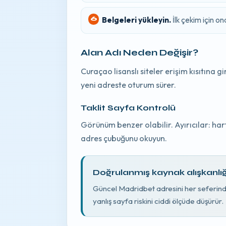
Belgeleri yükleyin.
İlk çekim için o
Alan Adı Neden Değişir?
Curaçao lisanslı siteler erişim kısıtına g
yeni adreste oturum sürer.
Taklit Sayfa Kontrolü
Görünüm benzer olabilir. Ayırıcılar: har
adres çubuğunu okuyun.
Doğrulanmış kaynak alışkanlığ
Güncel Madridbet adresini her seferinde
yanlış sayfa riskini ciddi ölçüde düşürür.