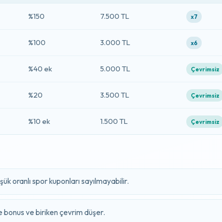
%150
7.500 TL
x7
%100
3.000 TL
x6
%40 ek
5.000 TL
Çevrimsiz
%20
3.500 TL
Çevrimsiz
%10 ek
1.500 TL
Çevrimsiz
ük oranlı spor kuponları sayılmayabilir.
e bonus ve biriken çevrim düşer.