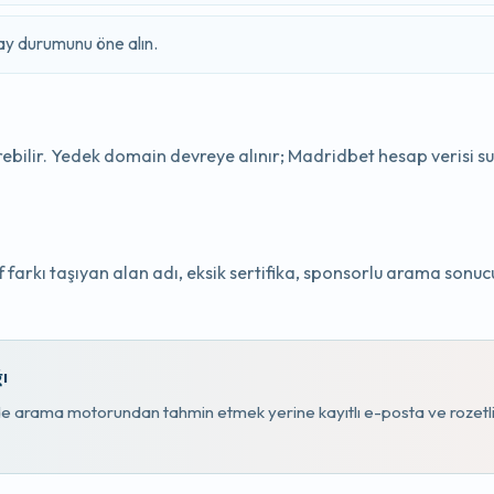
nay durumunu öne alın.
irebilir. Yedek domain devreye alınır; Madridbet hesap verisi sun
f farkı taşıyan alan adı, eksik sertifika, sponsorlu arama son
ı
 arama motorundan tahmin etmek yerine kayıtlı e-posta ve rozetli res