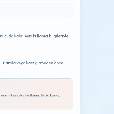
ucuda kalır. Aynı kullanıcı bilgileriyle
ucu. Parola veya kart girmeden önce
mi kanalları kullanın. Bu iki kanal,