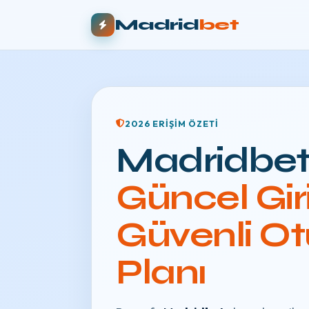
Madrid
bet
2026 ERIŞIM ÖZETI
Madridbe
Güncel Gir
Güvenli O
Planı