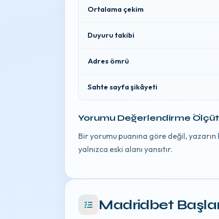
Ortalama çekim
Duyuru takibi
Adres ömrü
Sahte sayfa şikâyeti
Yorumu Değerlendirme Ölçü
Bir yorumu puanına göre değil, yazarın
yalnızca eski alanı yansıtır.
Madridbet Başlan