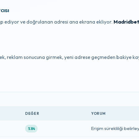
ası
ip ediyor ve doğrulanan adresi ana ekrana ekliyor.
Madridbet 
emek, reklam sonucuna girmek, yeni adrese geçmeden bakiye k
DEĞER
YORUM
Erişim sürekliliği belirley
%84