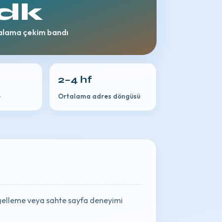
 dk
alama çekim bandı
2–4 hf
e
Ortalama adres döngüsü
gelleme veya sahte sayfa deneyimi