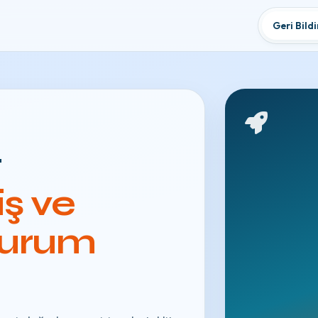
Geri Bild
t
iş ve
turum