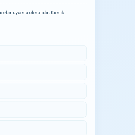
rebir uyumlu olmalıdır. Kimlik