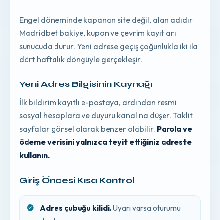
Engel döneminde kapanan site değil, alan adıdır.
Madridbet bakiye, kupon ve çevrim kayıtları
sunucuda durur. Yeni adrese geçiş çoğunlukla iki ila
dört haftalık döngüyle gerçekleşir.
Yeni Adres Bilgisinin Kaynağı
İlk bildirim kayıtlı e-postaya, ardından resmi
sosyal hesaplara ve duyuru kanalına düşer. Taklit
sayfalar görsel olarak benzer olabilir.
Parola ve
ödeme verisini yalnızca teyit ettiğiniz adreste
kullanın.
Giriş Öncesi Kısa Kontrol
Adres çubuğu kilidi.
Uyarı varsa oturumu