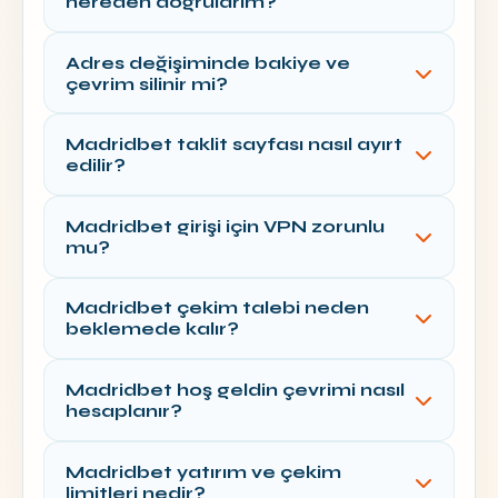
nereden doğrularım?
adres devreye alınır. Hesap verisi, bakiye ve
Öncelik kayıtlı e-posta, ardından rozetli resmi
kuponlar sunucuda kalır. Geçiş sıklığı genelde iki
Adres değişiminde bakiye ve
sosyal hesaplar ve duyuru kanalındadır. Arama
ila dört hafta aralığındadır.
çevrim silinir mi?
sonuçlarındaki sponsorlu satırlar her zaman
Hayır. Profil, bakiye, açık kuponlar ve bonus
resmi adrese çıkmaz. Belirsizlikte canlı destekten
Madridbet taklit sayfası nasıl ayırt
ilerlemesi hesap kimliğine bağlıdır. Alan adı
teyit alın.
edilir?
değişimi bu kayıtları etkilemez. Doğrulanmış yeni
Alan adını karakter karakter okuyun, HTTPS kilidini
adreste aynı kimlik bilgileriyle oturum açılır.
Madridbet girişi için VPN zorunlu
doğrulayın ve yalnızca teyitli kaynaktan gelen
mu?
adresi kullanın. Sponsorlu arama sonuçları ve
Zorunlu değildir. Doğrulanmış adres telefon ve
rozetsiz hesaplar risk taşır.
Madridbet çekim talebi neden
bilgisayar tarayıcısında açılır. Adresi ana ekrana
beklemede kalır?
eklemek sonraki oturumları hızlandırır;
Sık nedenler: tamamlanmamış bonus çevrimi,
yenilemede yalnızca kısayol güncellenir.
Madridbet hoş geldin çevrimi nasıl
eksik kimlik doğrulama veya çekim hesabı adıyla
hesaplanır?
üyelik adının uyuşmamasıdır. Üç koşul tamamsa
İlk yatırıma %150 ek kredi, tavan 7.500 TL, çevrim
işlem sıraya göre ilerler.
Madridbet yatırım ve çekim
x7 uygulanır. 1.500 TL yatırımda 2.250 TL bonus
limitleri nedir?