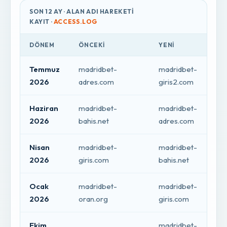
SON 12 AY · ALAN ADI HAREKETI
KAYIT ·
ACCESS.LOG
DÖNEM
ÖNCEKI
YENI
SE
Temmuz
madridbet-
madridbet-
E
2026
adres.com
giris2.com
Haziran
madridbet-
madridbet-
S
2026
bahis.net
adres.com
Nisan
madridbet-
madridbet-
E
2026
giris.com
bahis.net
Ocak
madridbet-
madridbet-
A
2026
oran.org
giris.com
Ekim
madridbet-