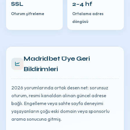
SSL
2–4 hf
Oturum şifreleme
Ortalama adres
döngüsü
Madridbet Üye Geri
Bildirimleri
2026 yorumlarında ortak desen net: sorunsuz
oturum, resmi kanaldan alınan güncel adrese
bağlı. Engelleme veya sahte sayfa deneyimi
yaşayanların çoğu eski domain veya sponsorlu
arama sonucuna gitmiş.