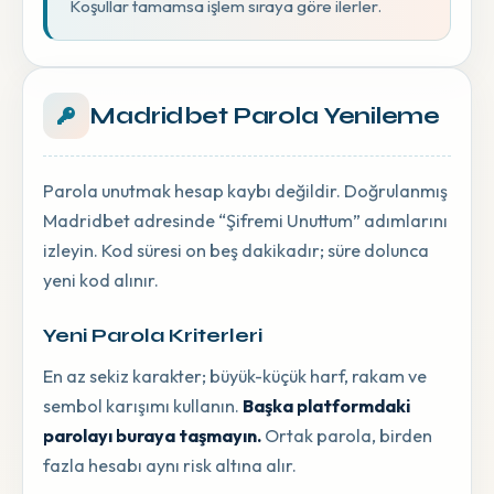
Koşullar tamamsa işlem sıraya göre ilerler.
Madridbet Parola Yenileme
Parola unutmak hesap kaybı değildir. Doğrulanmış
Madridbet adresinde “Şifremi Unuttum” adımlarını
izleyin. Kod süresi on beş dakikadır; süre dolunca
yeni kod alınır.
Yeni Parola Kriterleri
En az sekiz karakter; büyük-küçük harf, rakam ve
sembol karışımı kullanın.
Başka platformdaki
parolayı buraya taşmayın.
Ortak parola, birden
fazla hesabı aynı risk altına alır.