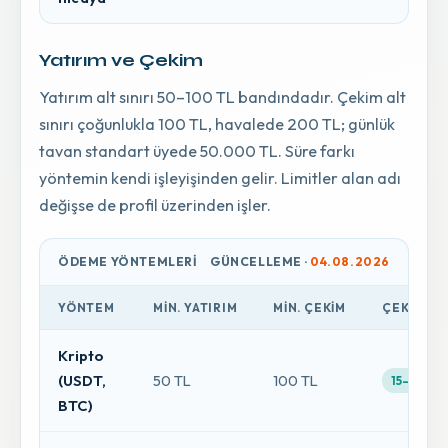
Yatırım ve Çekim
Yatırım alt sınırı 50–100 TL bandındadır. Çekim alt
sınırı çoğunlukla 100 TL, havalede 200 TL; günlük
tavan standart üyede 50.000 TL. Süre farkı
yöntemin kendi işleyişinden gelir. Limitler alan adı
değişse de profil üzerinden işler.
ÖDEME YÖNTEMLERI
GÜNCELLEME ·
04.08.2026
YÖNTEM
MIN. YATIRIM
MIN. ÇEKIM
ÇEKIM SÜ
Kripto
(USDT,
50 TL
100 TL
15–40 dk
BTC)