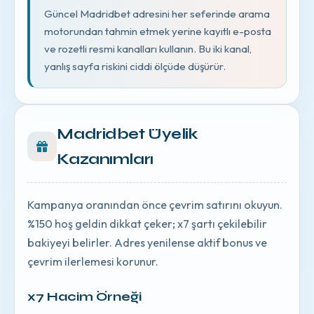
Güncel Madridbet adresini her seferinde arama
motorundan tahmin etmek yerine kayıtlı e-posta
ve rozetli resmi kanalları kullanın. Bu iki kanal,
yanlış sayfa riskini ciddi ölçüde düşürür.
Madridbet Üyelik
Kazanımları
Kampanya oranından önce çevrim satırını okuyun.
%150 hoş geldin dikkat çeker; x7 şartı çekilebilir
bakiyeyi belirler. Adres yenilense aktif bonus ve
çevrim ilerlemesi korunur.
x7 Hacim Örneği