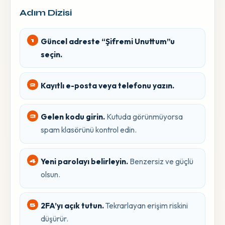
Adım Dizisi
Güncel adreste “Şifremi Unuttum”u
seçin.
Kayıtlı e-posta veya telefonu yazın.
Gelen kodu girin.
Kutuda görünmüyorsa
spam klasörünü kontrol edin.
Yeni parolayı belirleyin.
Benzersiz ve güçlü
olsun.
2FA’yı açık tutun.
Tekrarlayan erişim riskini
düşürür.