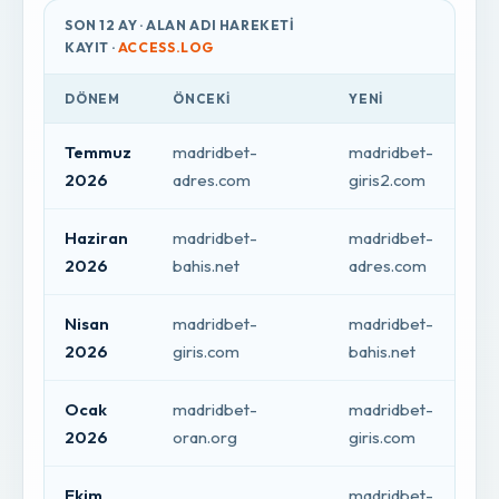
SON 12 AY · ALAN ADI HAREKETI
KAYIT ·
ACCESS.LOG
DÖNEM
ÖNCEKI
YENI
SE
Temmuz
madridbet-
madridbet-
E
2026
adres.com
giris2.com
Haziran
madridbet-
madridbet-
S
2026
bahis.net
adres.com
Nisan
madridbet-
madridbet-
E
2026
giris.com
bahis.net
Ocak
madridbet-
madridbet-
A
2026
oran.org
giris.com
Ekim
madridbet-