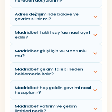
nereden doğrularım?
adres devreye alınır. Hesap verisi, bakiye ve
Öncelik kayıtlı e-posta, ardından rozetli resmi
kuponlar sunucuda kalır. Geçiş sıklığı genelde iki
Adres değişiminde bakiye ve
sosyal hesaplar ve duyuru kanalındadır. Arama
ila dört hafta aralığındadır.
çevrim silinir mi?
sonuçlarındaki sponsorlu satırlar her zaman
Hayır. Profil, bakiye, açık kuponlar ve bonus
resmi adrese çıkmaz. Belirsizlikte canlı destekten
Madridbet taklit sayfası nasıl ayırt
ilerlemesi hesap kimliğine bağlıdır. Alan adı
teyit alın.
edilir?
değişimi bu kayıtları etkilemez. Doğrulanmış yeni
Alan adını karakter karakter okuyun, HTTPS kilidini
adreste aynı kimlik bilgileriyle oturum açılır.
Madridbet girişi için VPN zorunlu
doğrulayın ve yalnızca teyitli kaynaktan gelen
mu?
adresi kullanın. Sponsorlu arama sonuçları ve
Zorunlu değildir. Doğrulanmış adres telefon ve
rozetsiz hesaplar risk taşır.
Madridbet çekim talebi neden
bilgisayar tarayıcısında açılır. Adresi ana ekrana
beklemede kalır?
eklemek sonraki oturumları hızlandırır;
Sık nedenler: tamamlanmamış bonus çevrimi,
yenilemede yalnızca kısayol güncellenir.
Madridbet hoş geldin çevrimi nasıl
eksik kimlik doğrulama veya çekim hesabı adıyla
hesaplanır?
üyelik adının uyuşmamasıdır. Üç koşul tamamsa
İlk yatırıma %150 ek kredi, tavan 7.500 TL, çevrim
işlem sıraya göre ilerler.
Madridbet yatırım ve çekim
x7 uygulanır. 1.500 TL yatırımda 2.250 TL bonus
limitleri nedir?