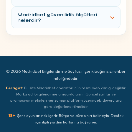
için 15.750 TL hacim gerekir. Alan adı değişse
Yatırım alt sınırı yönteme göre 50–100 TL. Çekim
çevrim sıfırlanmaz.
Madridbet güvenilirlik ölçütleri
alt sınırı çoğunlukla 100 TL, havalede 200 TL.
nelerdir?
Standart üye günlük çekim tavanı 50.000 TL.
Faaliyet izni Curaçao eGaming kapsamındadır.
Oturum SSL ile şifrelenir; oyunlar sertifikalı RNG
altyapısında çalışır. Kullanıcı tarafında 2FA ve
benzersiz parola önerilir.
© 2026 Madridbet Bilgilendirme Sayfası. İçerik bağımsız rehber
niteliğindedir.
Feragat:
Bu site Madridbet operatörünün resmi web varlığı değildir.
Marka adı bilgilendirme amacıyla anılır. Güncel şartlar ve
promosyon metinleri her zaman platform üzerindeki duyurulara
göre değerlendirilmelidir.
18+
· Şans oyunları risk içerir. Bütçe ve süre sınırı belirleyin. Destek
için ilgili yardım hatlarına başvurun.