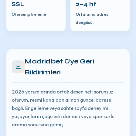
SSL
2–4 hf
Oturum şifreleme
Ortalama adres
döngüsü
Madridbet Üye Geri
Bildirimleri
2026 yorumlarında ortak desen net: sorunsuz
oturum, resmi kanaldan alınan güncel adrese
bağlı. Engelleme veya sahte sayfa deneyimi
yaşayanların çoğu eski domain veya sponsorlu
arama sonucuna gitmiş.