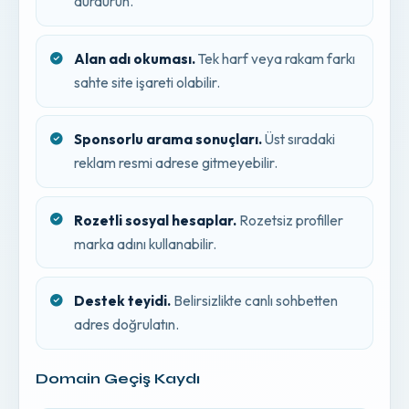
durdurun.
Alan adı okuması.
Tek harf veya rakam farkı
sahte site işareti olabilir.
Sponsorlu arama sonuçları.
Üst sıradaki
reklam resmi adrese gitmeyebilir.
Rozetli sosyal hesaplar.
Rozetsiz profiller
marka adını kullanabilir.
Destek teyidi.
Belirsizlikte canlı sohbetten
adres doğrulatın.
Domain Geçiş Kaydı