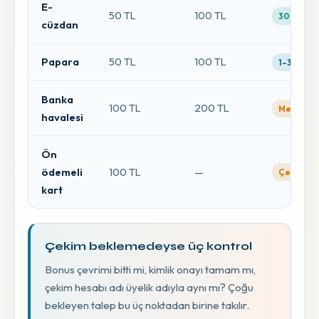
E-
50 TL
100 TL
30–60 dk
cüzdan
Papara
50 TL
100 TL
1–3 saat
Banka
100 TL
200 TL
Mesai saa
havalesi
Ön
ödemeli
100 TL
—
Çekim yo
kart
Çekim beklemedeyse üç kontrol
Bonus çevrimi bitti mi, kimlik onayı tamam mı,
çekim hesabı adı üyelik adıyla aynı mı? Çoğu
bekleyen talep bu üç noktadan birine takılır.