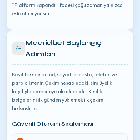
“Platform kapandı” ifadesi çoğu zaman yalnızca
eski alanı yansıtır.
Madridbet Başlangıç
Adımları
Kayıt formunda ad, soyad, e-posta, telefon ve
parola istenir. Çekim hesabındaki isim üyelik
kaydıyla birebir uyumlu olmalıdır. Kimlik
belgelerini ilk günden yüklemek ilk çekimi
hızlandırır.
Güvenli Oturum Sıralaması