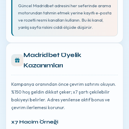
Güncel Madridbet adresini her seferinde arama
motorundan tahmin etmek yerine kayıtlı e-posta
ve rozetli resmi kanalları kullanın. Bu iki kanal,
yanlış sayfa riskini ciddi ölçüde düşürür.
Madridbet Üyelik
Kazanımları
Kampanya oranından önce çevrim satırını okuyun.
%150 hoş geldin dikkat çeker; x7 şartı çekilebilir
bakiyeyi belirler. Adres yenilense aktif bonus ve
çevrim ilerlemesi korunur.
x7 Hacim Örneği