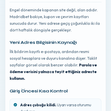
Engel döneminde kapanan site değil, alan adıdır.
Madridbet bakiye, kupon ve çevrim kayıtları
sunucuda durur. Yeni adrese geçiş çoğunlukla iki ila
dört haftalık döngüyle gerçekleşir.
Yeni Adres Bilgisinin Kaynağı
İlk bildirim kayıtlı e-postaya, ardından resmi
sosyal hesaplara ve duyuru kanalına düşer. Taklit
sayfalar görsel olarak benzer olabilir.
Parola ve
ödeme verisini yalnızca teyit ettiğiniz adreste
kullanın.
Giriş Öncesi Kısa Kontrol
Adres çubuğu kilidi.
Uyarı varsa oturumu