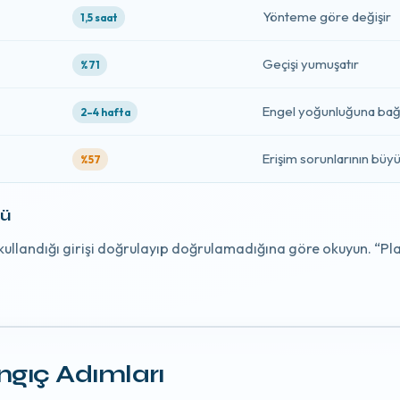
Yönteme göre değişir
1,5 saat
Geçişi yumuşatır
%71
Engel yoğunluğuna bağl
2–4 hafta
Erişim sorunlarının büyü
%57
tü
 kullandığı girişi doğrulayıp doğrulamadığına göre okuyun. “
gıç Adımları