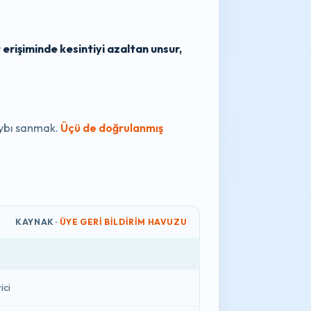
erişiminde kesintiyi azaltan unsur,
aybı sanmak.
Üçü de doğrulanmış
KAYNAK ·
ÜYE GERI BILDIRIM HAVUZU
ici