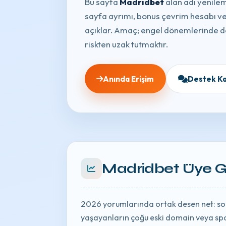
Bu sayfa
Madridbet
alan adı yenileme
sayfa ayrımı, bonus çevrim hesabı ve
açıklar. Amaç; engel dönemlerinde d
riskten uzak tutmaktır.
Anında Erişim
Destek Ka
Madridbet Üye Ger
2026 yorumlarında ortak desen net: sor
yaşayanların çoğu eski domain veya sp