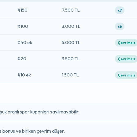
%150
7.500 TL
x7
%100
3.000 TL
x6
%40 ek
5.000 TL
Çevrimsiz
%20
3.500 TL
Çevrimsiz
%10 ek
1.500 TL
Çevrimsiz
ük oranlı spor kuponları sayılmayabilir.
e bonus ve biriken çevrim düşer.