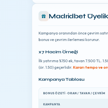
Madridbet Üyelik
Kampanya oranından önce çevrim satırını 
bonus ve çevrim ilerlemesi korunur.
x7 Hacim Örneği
İlk yatırıma %150 ek, tavan 7.500 TL. 1.
(ör. 1.50) geçerlidir.
Kararı tempo ve ora
Kampanya Tablosu
BONUS ÖZETI · ORAN / TAVAN / ÇEVRIM
KAMPANYA