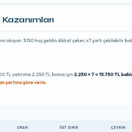
 Kazanımları
okuyun. %150 hoş geldin dikkat çeker; x7 şartı çekilebilir baki
500 TL yatırıma 2.250 TL bonus için
2.250 × 7 = 15.750 TL bah
n şartına göre verin.
ORAN
ÜST SINIR
ÇEVRIM