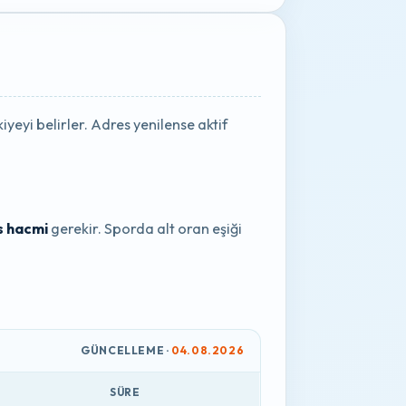
yeyi belirler. Adres yenilense aktif
is hacmi
gerekir. Sporda alt oran eşiği
GÜNCELLEME ·
04.08.2026
SÜRE