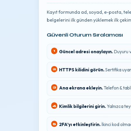
Kayıt formunda ad, soyad, e-posta, telef
belgelerini ilk günden yüklemek ilk çekim
Güvenli Oturum Sıralaması
Güncel adresi onaylayın.
Duyuru v
HTTPS kilidini görün.
Sertifika uyar
Ana ekrana ekleyin.
Telefon & table
Kimlik bilgilerini girin.
Yalnızca teyi
2FA’yı etkinleştirin.
İkinci kod olm