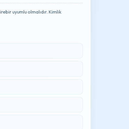
rebir uyumlu olmalıdır. Kimlik