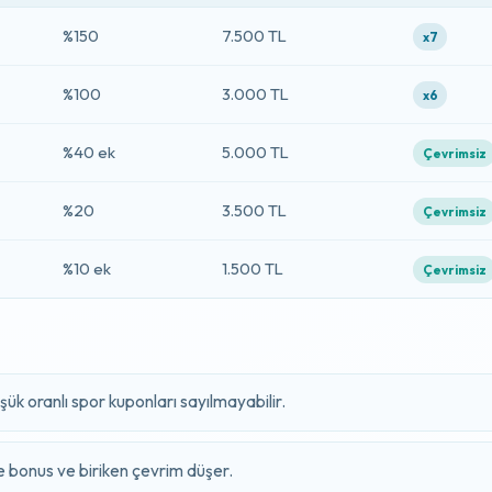
%150
7.500 TL
x7
%100
3.000 TL
x6
%40 ek
5.000 TL
Çevrimsiz
%20
3.500 TL
Çevrimsiz
%10 ek
1.500 TL
Çevrimsiz
ük oranlı spor kuponları sayılmayabilir.
e bonus ve biriken çevrim düşer.