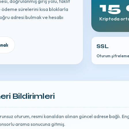
si, doğrulanmış giriş yolu, taklit
15
 ödeme sürelerini kısa bloklarla
oğru adresi bulmak ve hesabı
Kriptoda ort
nalı
SSL
Oturum şifrelem
i Bildirimleri
unsuz oturum, resmi kanaldan alınan güncel adrese bağlı. En
onsorlu arama sonucuna gitmiş.