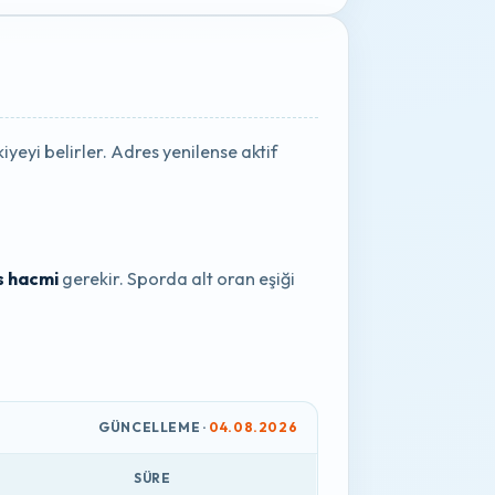
yeyi belirler. Adres yenilense aktif
is hacmi
gerekir. Sporda alt oran eşiği
GÜNCELLEME ·
04.08.2026
SÜRE