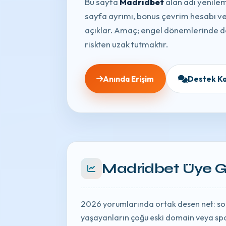
Bu sayfa
Madridbet
alan adı yenileme
sayfa ayrımı, bonus çevrim hesabı ve
açıklar. Amaç; engel dönemlerinde d
riskten uzak tutmaktır.
Anında Erişim
Destek Ka
Madridbet Üye Ger
2026 yorumlarında ortak desen net: sor
yaşayanların çoğu eski domain veya sp