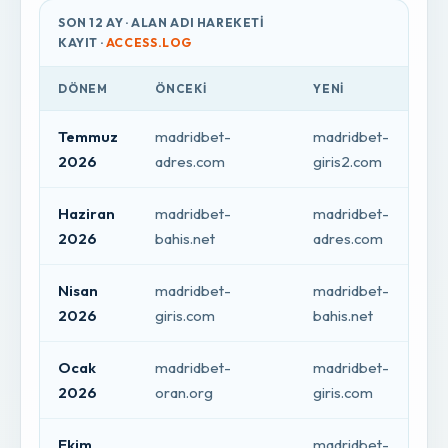
SON 12 AY · ALAN ADI HAREKETI
KAYIT ·
ACCESS.LOG
DÖNEM
ÖNCEKI
YENI
SE
Temmuz
madridbet-
madridbet-
E
2026
adres.com
giris2.com
Haziran
madridbet-
madridbet-
S
2026
bahis.net
adres.com
Nisan
madridbet-
madridbet-
E
2026
giris.com
bahis.net
Ocak
madridbet-
madridbet-
A
2026
oran.org
giris.com
Ekim
madridbet-