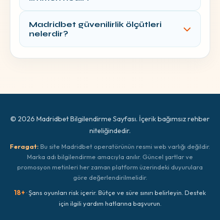
için 15.750 TL hacim gerekir. Alan adı değişse
Yatırım alt sınırı yönteme göre 50–100 TL. Çekim
çevrim sıfırlanmaz.
Madridbet güvenilirlik ölçütleri
alt sınırı çoğunlukla 100 TL, havalede 200 TL.
nelerdir?
Standart üye günlük çekim tavanı 50.000 TL.
Faaliyet izni Curaçao eGaming kapsamındadır.
Oturum SSL ile şifrelenir; oyunlar sertifikalı RNG
altyapısında çalışır. Kullanıcı tarafında 2FA ve
benzersiz parola önerilir.
© 2026 Madridbet Bilgilendirme Sayfası. İçerik bağımsız rehber
niteliğindedir.
Feragat:
Bu site Madridbet operatörünün resmi web varlığı değildir.
Marka adı bilgilendirme amacıyla anılır. Güncel şartlar ve
promosyon metinleri her zaman platform üzerindeki duyurulara
göre değerlendirilmelidir.
18+
· Şans oyunları risk içerir. Bütçe ve süre sınırı belirleyin. Destek
için ilgili yardım hatlarına başvurun.