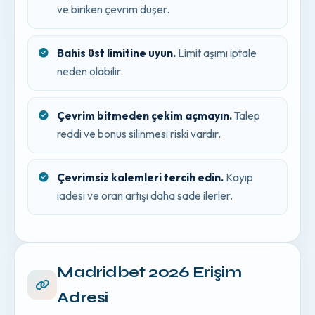
ve biriken çevrim düşer.
Bahis üst limitine uyun.
Limit aşımı iptale
neden olabilir.
Çevrim bitmeden çekim açmayın.
Talep
reddi ve bonus silinmesi riski vardır.
Çevrimsiz kalemleri tercih edin.
Kayıp
iadesi ve oran artışı daha sade ilerler.
Madridbet 2026 Erişim
Adresi