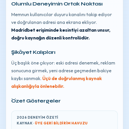
Olumlu Deneyimin Ortak Noktası
Memnun kullanıcılar duyuru kanalını takip ediyor
ve doğrulanan adresi ana ekrana ekliyor.
Madridbet erişiminde kesintiyi azaltan unsur,
doğru kaynağın düzenli kontrolüdür.
Şikâyet Kalıpları
Üç başlık öne çıkıyor: eski adresi denemek, reklam
sonucuna girmek, yeni adrese geçmeden bakiye
kaybı sanmak.
Üçü de doğrulanmış kaynak
alışkanlığıyla önlenebilir.
Özet Göstergeler
2026 DENEYIM ÖZETI
KAYNAK ·
ÜYE GERI BILDIRIM HAVUZU