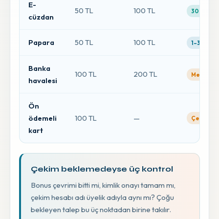
E-
50 TL
100 TL
30–60 dk
cüzdan
Papara
50 TL
100 TL
1–3 saat
Banka
100 TL
200 TL
Mesai saa
havalesi
Ön
ödemeli
100 TL
—
Çekim yo
kart
Çekim beklemedeyse üç kontrol
Bonus çevrimi bitti mi, kimlik onayı tamam mı,
çekim hesabı adı üyelik adıyla aynı mı? Çoğu
bekleyen talep bu üç noktadan birine takılır.