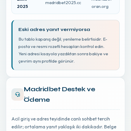
madridbet2025.cc
D
2025
oran.org
Eski adres yanıt vermiyorsa
Bu tablo kapanış değil, yenileme belirtisidir. E-
posta ve resmi rozetli hesapları kontrol edin.
Yeni adresi kısayola yazdıktan sonra bakiye ve
çevrim aynı profilde görünür.
Madridbet Destek ve
Ödeme
Acil giriş ve adres teyidinde canlı sohbet tercih
edilir; ortalama yanıt yaklaşık iki dakikadır. Belge