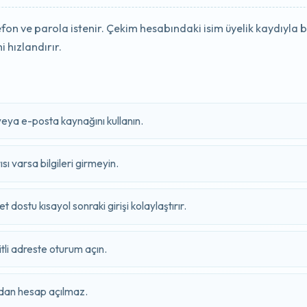
on ve parola istenir. Çekim hesabındaki isim üyelik kaydıyla bi
i hızlandırır.
eya e-posta kaynağını kullanın.
ısı varsa bilgileri girmeyin.
t dostu kısayol sonraki girişi kolaylaştırır.
tli adreste oturum açın.
adan hesap açılmaz.