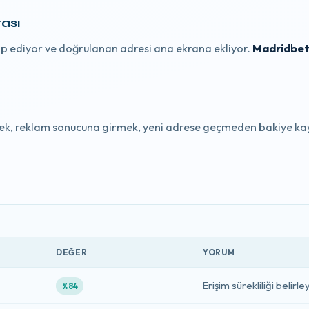
ası
ip ediyor ve doğrulanan adresi ana ekrana ekliyor.
Madridbet 
emek, reklam sonucuna girmek, yeni adrese geçmeden bakiye k
DEĞER
YORUM
Erişim sürekliliği belirley
%84