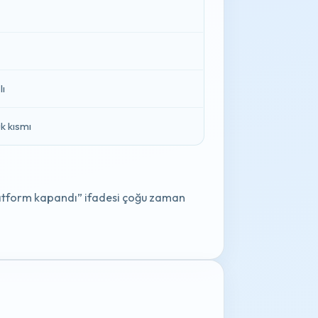
ı
k kısmı
Platform kapandı” ifadesi çoğu zaman