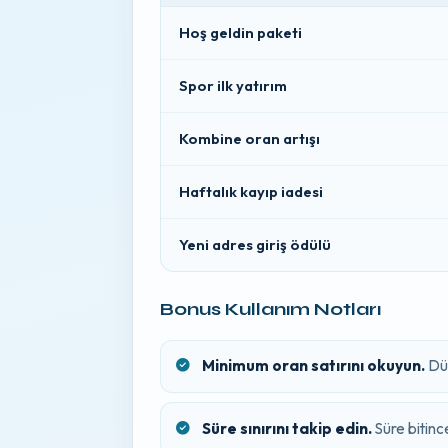
Hoş geldin paketi
Spor ilk yatırım
Kombine oran artışı
Haftalık kayıp iadesi
Yeni adres giriş ödülü
Bonus Kullanım Notları
Minimum oran satırını okuyun.
Düş
Süre sınırını takip edin.
Süre bitinc