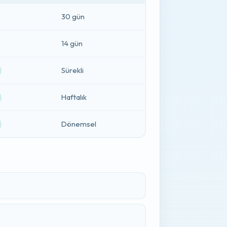
30 gün
14 gün
Sürekli
Haftalık
Dönemsel