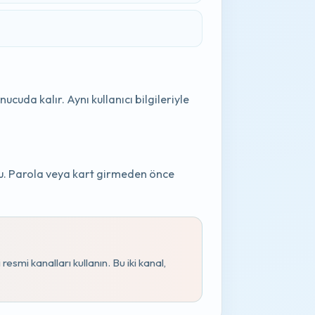
ucuda kalır. Aynı kullanıcı bilgileriyle
ucu. Parola veya kart girmeden önce
mi kanalları kullanın. Bu iki kanal,