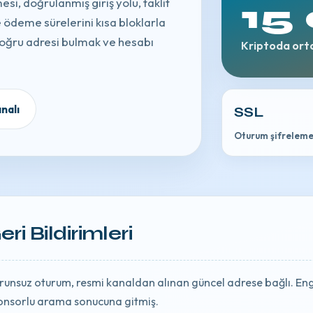
si, doğrulanmış giriş yolu, taklit
15
 ödeme sürelerini kısa bloklarla
oğru adresi bulmak ve hesabı
Kriptoda ort
nalı
SSL
Oturum şifrelem
i Bildirimleri
unsuz oturum, resmi kanaldan alınan güncel adrese bağlı. En
onsorlu arama sonucuna gitmiş.