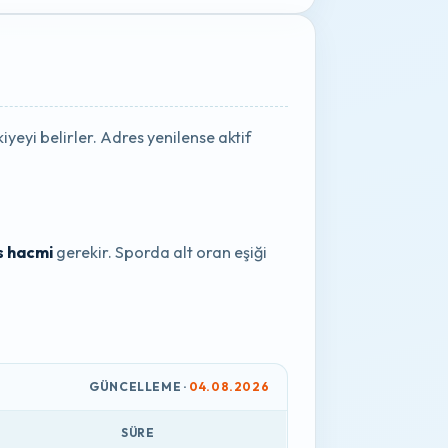
yeyi belirler. Adres yenilense aktif
is hacmi
gerekir. Sporda alt oran eşiği
GÜNCELLEME ·
04.08.2026
SÜRE