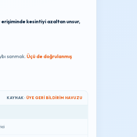
erişiminde kesintiyi azaltan unsur,
aybı sanmak.
Üçü de doğrulanmış
KAYNAK ·
ÜYE GERI BILDIRIM HAVUZU
ici