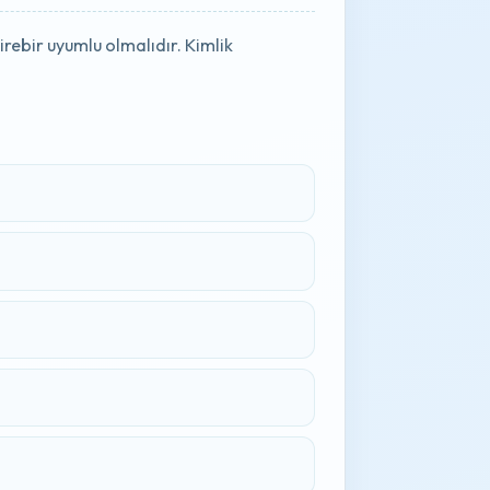
rebir uyumlu olmalıdır. Kimlik