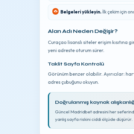
Belgeleri yükleyin.
İlk çekim için o
Alan Adı Neden Değişir?
Curaçao lisanslı siteler erişim kısıtına g
yeni adreste oturum sürer.
Taklit Sayfa Kontrolü
Görünüm benzer olabilir. Ayırıcılar: har
adres çubuğunu okuyun.
Doğrulanmış kaynak alışkanlığ
Güncel Madridbet adresini her seferinde
yanlış sayfa riskini ciddi ölçüde düşürür.