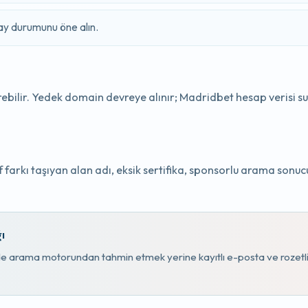
nay durumunu öne alın.
irebilir. Yedek domain devreye alınır; Madridbet hesap verisi sun
f farkı taşıyan alan adı, eksik sertifika, sponsorlu arama son
ı
 arama motorundan tahmin etmek yerine kayıtlı e-posta ve rozetli res