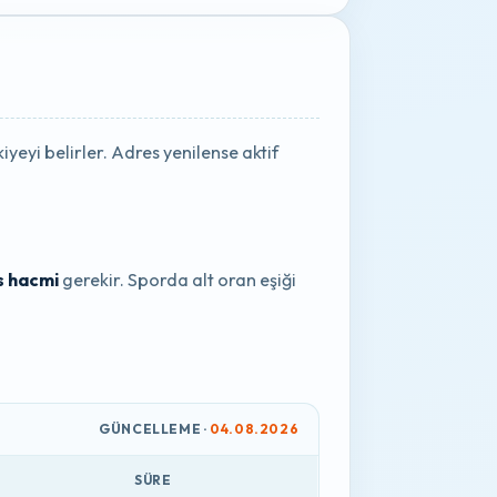
yeyi belirler. Adres yenilense aktif
is hacmi
gerekir. Sporda alt oran eşiği
GÜNCELLEME ·
04.08.2026
SÜRE