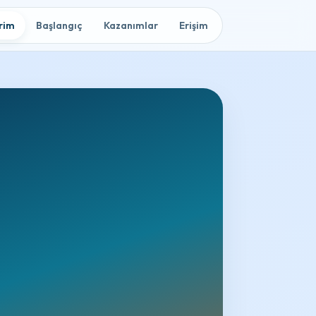
irim
Başlangıç
Kazanımlar
Erişim