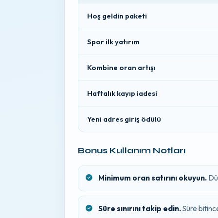
Hoş geldin paketi
Spor ilk yatırım
Kombine oran artışı
Haftalık kayıp iadesi
Yeni adres giriş ödülü
Bonus Kullanım Notları
Minimum oran satırını okuyun.
Düş
Süre sınırını takip edin.
Süre bitinc