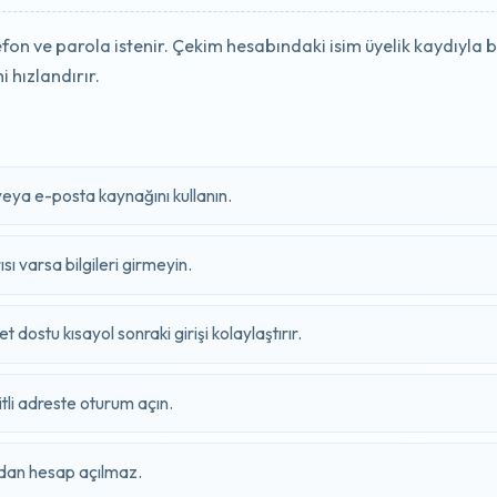
on ve parola istenir. Çekim hesabındaki isim üyelik kaydıyla bi
i hızlandırır.
eya e-posta kaynağını kullanın.
ısı varsa bilgileri girmeyin.
t dostu kısayol sonraki girişi kolaylaştırır.
tli adreste oturum açın.
adan hesap açılmaz.