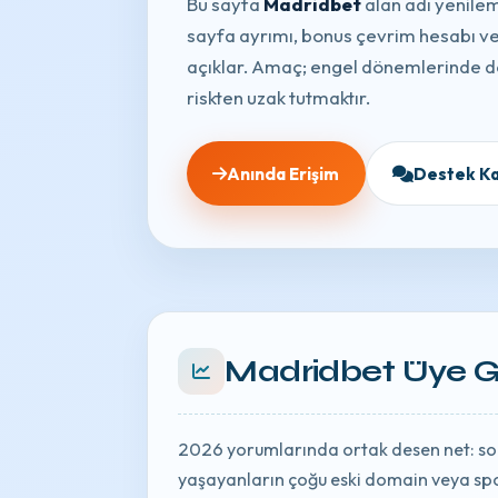
Bu sayfa
Madridbet
alan adı yenileme
sayfa ayrımı, bonus çevrim hesabı ve
açıklar. Amaç; engel dönemlerinde d
riskten uzak tutmaktır.
Anında Erişim
Destek Ka
Madridbet Üye Ger
2026 yorumlarında ortak desen net: sor
yaşayanların çoğu eski domain veya sp