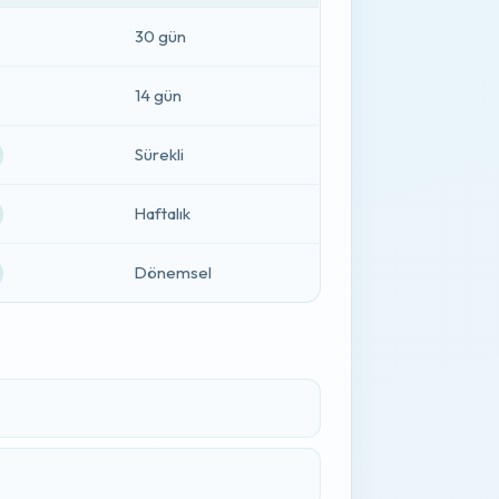
30 gün
14 gün
Sürekli
Haftalık
Dönemsel