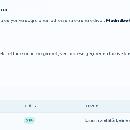
ası
ip ediyor ve doğrulanan adresi ana ekrana ekliyor.
Madridbet 
emek, reklam sonucuna girmek, yeni adrese geçmeden bakiye k
DEĞER
YORUM
Erişim sürekliliği belirley
%84