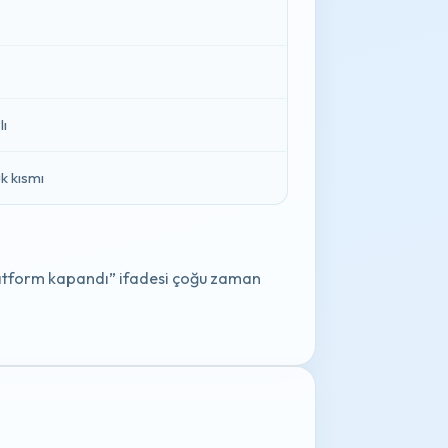
ı
k kısmı
Platform kapandı” ifadesi çoğu zaman