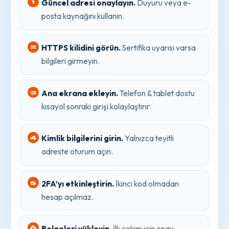
Güncel adresi onaylayın.
Duyuru veya e-
posta kaynağını kullanın.
HTTPS kilidini görün.
Sertifika uyarısı varsa
bilgileri girmeyin.
Ana ekrana ekleyin.
Telefon & tablet dostu
kısayol sonraki girişi kolaylaştırır.
Kimlik bilgilerini girin.
Yalnızca teyitli
adreste oturum açın.
2FA’yı etkinleştirin.
İkinci kod olmadan
hesap açılmaz.
Belgeleri yükleyin.
İlk çekim için onay