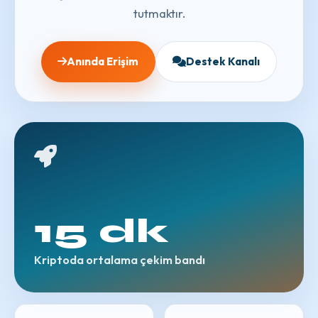
tutmaktır.
Anında Erişim
Destek Kanalı
15 dk
Kriptoda ortalama çekim bandı