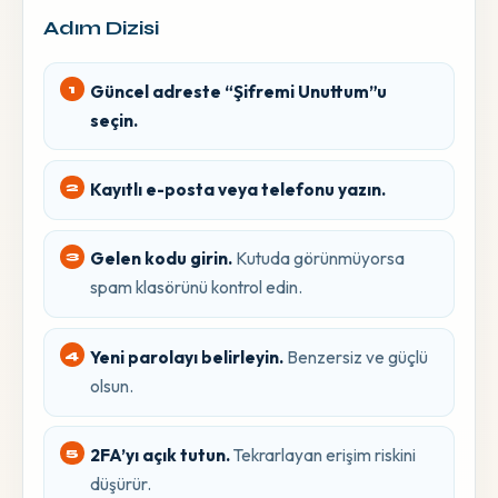
Adım Dizisi
Güncel adreste “Şifremi Unuttum”u
seçin.
Kayıtlı e-posta veya telefonu yazın.
Gelen kodu girin.
Kutuda görünmüyorsa
spam klasörünü kontrol edin.
Yeni parolayı belirleyin.
Benzersiz ve güçlü
olsun.
2FA’yı açık tutun.
Tekrarlayan erişim riskini
düşürür.