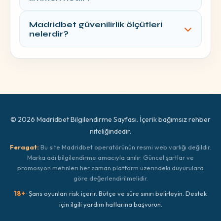
için 15.750 TL hacim gerekir. Alan adı değişse
Yatırım alt sınırı yönteme göre 50–100 TL. Çekim
çevrim sıfırlanmaz.
Madridbet güvenilirlik ölçütleri
alt sınırı çoğunlukla 100 TL, havalede 200 TL.
nelerdir?
Standart üye günlük çekim tavanı 50.000 TL.
Faaliyet izni Curaçao eGaming kapsamındadır.
Oturum SSL ile şifrelenir; oyunlar sertifikalı RNG
altyapısında çalışır. Kullanıcı tarafında 2FA ve
benzersiz parola önerilir.
© 2026 Madridbet Bilgilendirme Sayfası. İçerik bağımsız rehber
niteliğindedir.
Feragat:
Bu site Madridbet operatörünün resmi web varlığı değildir.
Marka adı bilgilendirme amacıyla anılır. Güncel şartlar ve
promosyon metinleri her zaman platform üzerindeki duyurulara
göre değerlendirilmelidir.
18+
· Şans oyunları risk içerir. Bütçe ve süre sınırı belirleyin. Destek
için ilgili yardım hatlarına başvurun.