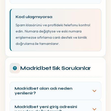
Kod ulaşmıyorsa
Spam klasörünü ve profildeki telefonu kontrol
edin. Numara değiştiyse ve eski numara
erişilemezse sıfırlama canlı destek ve kimlik
doğrulama ile tamamlanır.
Madridbet Sık Sorulanlar
Madridbet alan adı neden
yenilenir?
Curaçao lisanslı platformlar bölgede erişim
Madridbet yeni giriş adresini
kısıtına uğrayabilir. Eski alan adı kapanır, yedek