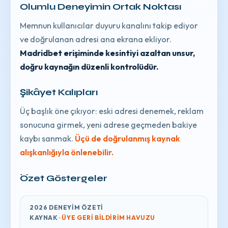
Olumlu Deneyimin Ortak Noktası
Memnun kullanıcılar duyuru kanalını takip ediyor
ve doğrulanan adresi ana ekrana ekliyor.
Madridbet erişiminde kesintiyi azaltan unsur,
doğru kaynağın düzenli kontrolüdür.
Şikâyet Kalıpları
Üç başlık öne çıkıyor: eski adresi denemek, reklam
sonucuna girmek, yeni adrese geçmeden bakiye
kaybı sanmak.
Üçü de doğrulanmış kaynak
alışkanlığıyla önlenebilir.
Özet Göstergeler
2026 DENEYIM ÖZETI
KAYNAK ·
ÜYE GERI BILDIRIM HAVUZU