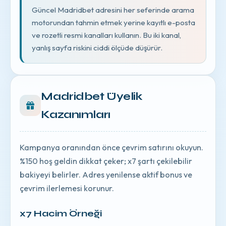
Güncel Madridbet adresini her seferinde arama
motorundan tahmin etmek yerine kayıtlı e-posta
ve rozetli resmi kanalları kullanın. Bu iki kanal,
yanlış sayfa riskini ciddi ölçüde düşürür.
Madridbet Üyelik
Kazanımları
Kampanya oranından önce çevrim satırını okuyun.
%150 hoş geldin dikkat çeker; x7 şartı çekilebilir
bakiyeyi belirler. Adres yenilense aktif bonus ve
çevrim ilerlemesi korunur.
x7 Hacim Örneği