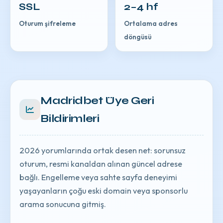
SSL
2–4 hf
Oturum şifreleme
Ortalama adres
döngüsü
Madridbet Üye Geri
Bildirimleri
2026 yorumlarında ortak desen net: sorunsuz
oturum, resmi kanaldan alınan güncel adrese
bağlı. Engelleme veya sahte sayfa deneyimi
yaşayanların çoğu eski domain veya sponsorlu
arama sonucuna gitmiş.