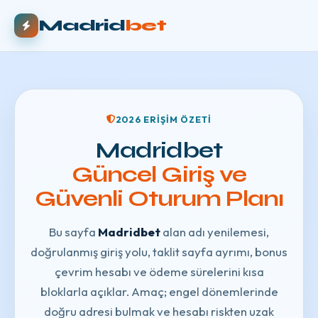
Madrid
bet
2026 ERIŞIM ÖZETI
Madridbet
Güncel Giriş ve
Güvenli Oturum Planı
Bu sayfa
Madridbet
alan adı yenilemesi,
doğrulanmış giriş yolu, taklit sayfa ayrımı, bonus
çevrim hesabı ve ödeme sürelerini kısa
bloklarla açıklar. Amaç; engel dönemlerinde
doğru adresi bulmak ve hesabı riskten uzak