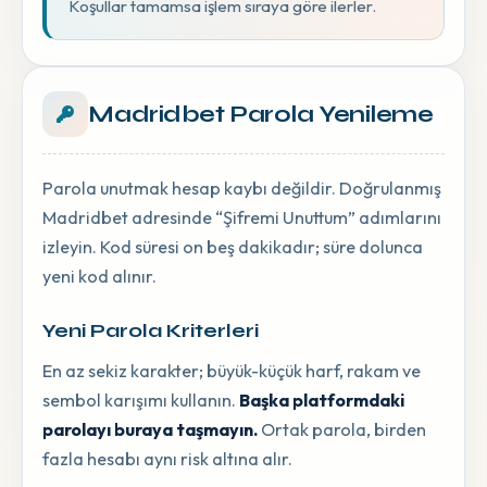
Koşullar tamamsa işlem sıraya göre ilerler.
Madridbet Parola Yenileme
Parola unutmak hesap kaybı değildir. Doğrulanmış
Madridbet adresinde “Şifremi Unuttum” adımlarını
izleyin. Kod süresi on beş dakikadır; süre dolunca
yeni kod alınır.
Yeni Parola Kriterleri
En az sekiz karakter; büyük-küçük harf, rakam ve
sembol karışımı kullanın.
Başka platformdaki
parolayı buraya taşmayın.
Ortak parola, birden
fazla hesabı aynı risk altına alır.