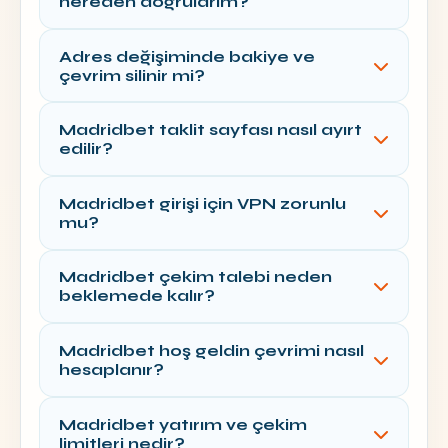
nereden doğrularım?
adres devreye alınır. Hesap verisi, bakiye ve
Öncelik kayıtlı e-posta, ardından rozetli resmi
kuponlar sunucuda kalır. Geçiş sıklığı genelde iki
Adres değişiminde bakiye ve
sosyal hesaplar ve duyuru kanalındadır. Arama
ila dört hafta aralığındadır.
çevrim silinir mi?
sonuçlarındaki sponsorlu satırlar her zaman
Hayır. Profil, bakiye, açık kuponlar ve bonus
resmi adrese çıkmaz. Belirsizlikte canlı destekten
Madridbet taklit sayfası nasıl ayırt
ilerlemesi hesap kimliğine bağlıdır. Alan adı
teyit alın.
edilir?
değişimi bu kayıtları etkilemez. Doğrulanmış yeni
Alan adını karakter karakter okuyun, HTTPS kilidini
adreste aynı kimlik bilgileriyle oturum açılır.
Madridbet girişi için VPN zorunlu
doğrulayın ve yalnızca teyitli kaynaktan gelen
mu?
adresi kullanın. Sponsorlu arama sonuçları ve
Zorunlu değildir. Doğrulanmış adres telefon ve
rozetsiz hesaplar risk taşır.
Madridbet çekim talebi neden
bilgisayar tarayıcısında açılır. Adresi ana ekrana
beklemede kalır?
eklemek sonraki oturumları hızlandırır;
Sık nedenler: tamamlanmamış bonus çevrimi,
yenilemede yalnızca kısayol güncellenir.
Madridbet hoş geldin çevrimi nasıl
eksik kimlik doğrulama veya çekim hesabı adıyla
hesaplanır?
üyelik adının uyuşmamasıdır. Üç koşul tamamsa
İlk yatırıma %150 ek kredi, tavan 7.500 TL, çevrim
işlem sıraya göre ilerler.
Madridbet yatırım ve çekim
x7 uygulanır. 1.500 TL yatırımda 2.250 TL bonus
limitleri nedir?