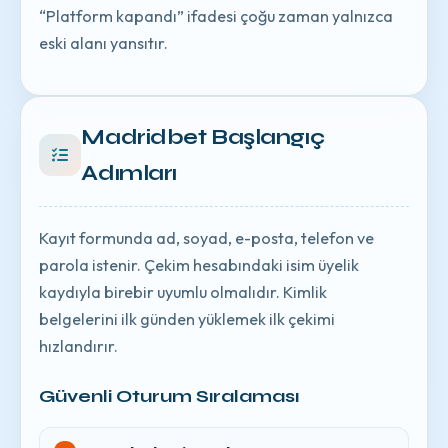
“Platform kapandı” ifadesi çoğu zaman yalnızca
eski alanı yansıtır.
Madridbet Başlangıç
Adımları
Kayıt formunda ad, soyad, e-posta, telefon ve
parola istenir. Çekim hesabındaki isim üyelik
kaydıyla birebir uyumlu olmalıdır. Kimlik
belgelerini ilk günden yüklemek ilk çekimi
hızlandırır.
Güvenli Oturum Sıralaması