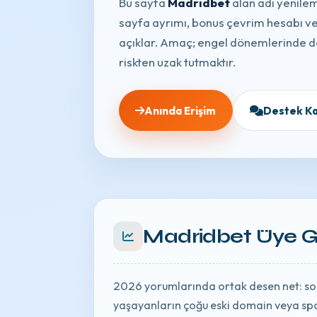
Bu sayfa
Madridbet
alan adı yenileme
sayfa ayrımı, bonus çevrim hesabı ve
açıklar. Amaç; engel dönemlerinde d
riskten uzak tutmaktır.
Anında Erişim
Destek Ka
Madridbet Üye Ger
2026 yorumlarında ortak desen net: sor
yaşayanların çoğu eski domain veya sp