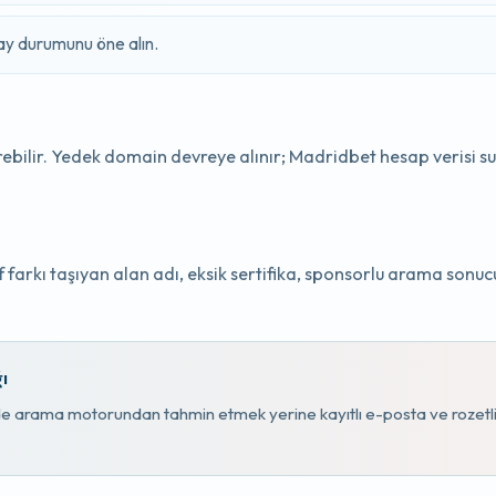
nay durumunu öne alın.
irebilir. Yedek domain devreye alınır; Madridbet hesap verisi sun
f farkı taşıyan alan adı, eksik sertifika, sponsorlu arama son
ı
 arama motorundan tahmin etmek yerine kayıtlı e-posta ve rozetli res