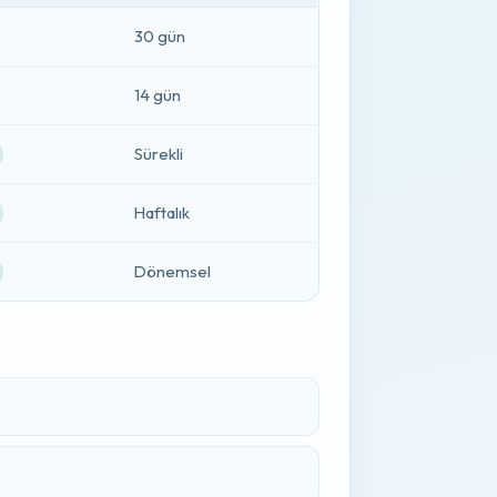
30 gün
14 gün
Sürekli
Haftalık
Dönemsel