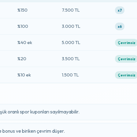
%150
7.500 TL
x7
%100
3.000 TL
x6
%40 ek
5.000 TL
Çevrimsiz
%20
3.500 TL
Çevrimsiz
%10 ek
1.500 TL
Çevrimsiz
ük oranlı spor kuponları sayılmayabilir.
e bonus ve biriken çevrim düşer.