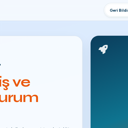
Geri Bild
t
iş ve
turum