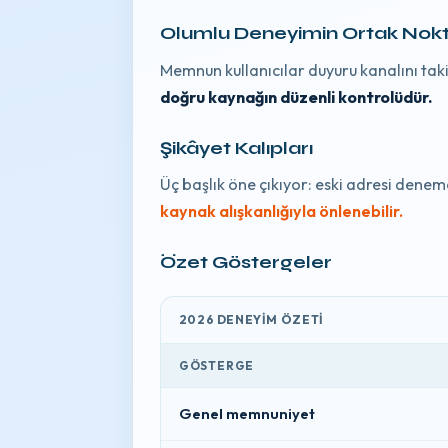
Olumlu Deneyimin Ortak Nokt
Memnun kullanıcılar duyuru kanalını tak
doğru kaynağın düzenli kontrolüdür.
Şikâyet Kalıpları
Üç başlık öne çıkıyor: eski adresi den
kaynak alışkanlığıyla önlenebilir.
Özet Göstergeler
2026 DENEYIM ÖZETI
GÖSTERGE
Genel memnuniyet