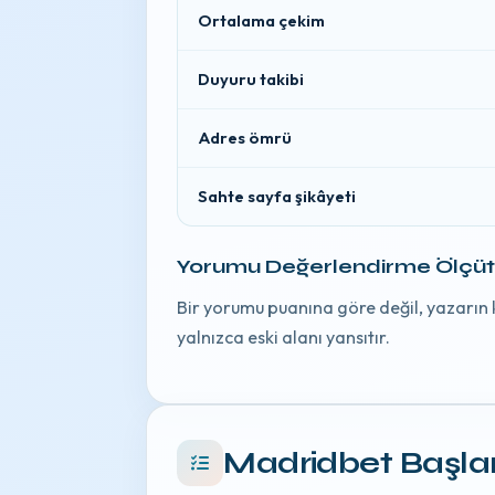
Ortalama çekim
Duyuru takibi
Adres ömrü
Sahte sayfa şikâyeti
Yorumu Değerlendirme Ölçü
Bir yorumu puanına göre değil, yazarın
yalnızca eski alanı yansıtır.
Madridbet Başlan