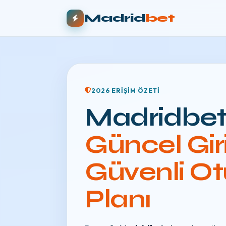
Madrid
bet
2026 ERIŞIM ÖZETI
Madridbe
Güncel Gir
Güvenli O
Planı