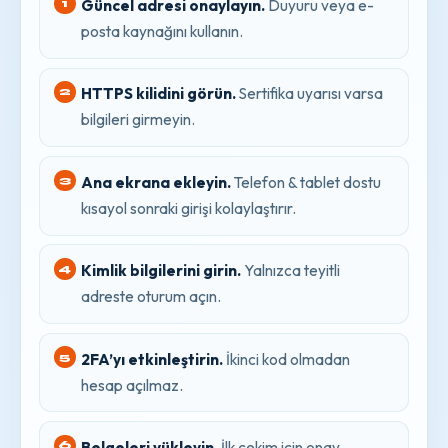
Güncel adresi onaylayın.
Duyuru veya e-
posta kaynağını kullanın.
HTTPS kilidini görün.
Sertifika uyarısı varsa
bilgileri girmeyin.
Ana ekrana ekleyin.
Telefon & tablet dostu
kısayol sonraki girişi kolaylaştırır.
Kimlik bilgilerini girin.
Yalnızca teyitli
adreste oturum açın.
2FA’yı etkinleştirin.
İkinci kod olmadan
hesap açılmaz.
Belgeleri yükleyin.
İlk çekim için onay