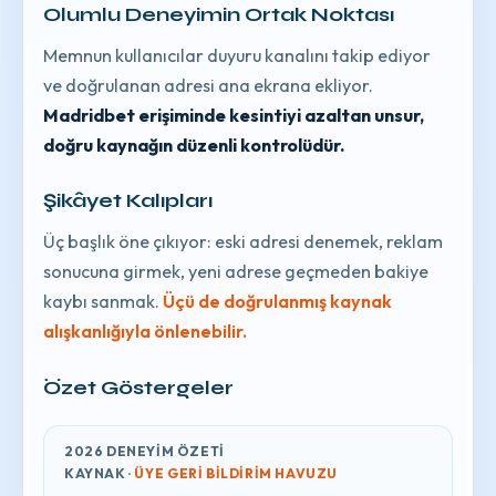
Olumlu Deneyimin Ortak Noktası
Memnun kullanıcılar duyuru kanalını takip ediyor
ve doğrulanan adresi ana ekrana ekliyor.
Madridbet erişiminde kesintiyi azaltan unsur,
doğru kaynağın düzenli kontrolüdür.
Şikâyet Kalıpları
Üç başlık öne çıkıyor: eski adresi denemek, reklam
sonucuna girmek, yeni adrese geçmeden bakiye
kaybı sanmak.
Üçü de doğrulanmış kaynak
alışkanlığıyla önlenebilir.
Özet Göstergeler
2026 DENEYIM ÖZETI
KAYNAK ·
ÜYE GERI BILDIRIM HAVUZU