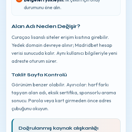
durumunu öne alın.
Alan Adı Neden Değişir?
Curaçao lisanslı siteler erişim kısıtına girebilir.
Yedek domain devreye alınır; Madridbet hesap
verisi sunucuda kalır. Aynı kullanıcı bilgileriyle yeni
adreste oturum sürer.
Taklit Sayfa Kontrolü
Görünüm benzer olabilir. Ayırıcılar: harf farkı
taşıyan alan adı, eksik sertifika, sponsorlu arama
sonucu. Parola veya kart girmeden önce adres
çubuğunu okuyun.
Doğrulanmış kaynak alışkanlığı