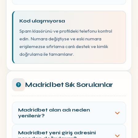
Kod ulaşmıyorsa
Spam klasörünü ve profildeki telefonu kontrol
edin. Numara değiştiyse ve eski numara
erişilemezse sıfırlama canlı destek ve kimlik
doğrulama ile tamamlanır.
Madridbet Sık Sorulanlar
Madridbet alan adı neden
yenilenir?
Curaçao lisanslı platformlar bölgede erişim
Madridbet yeni giriş adresini
kısıtına uğrayabilir. Eski alan adı kapanır, yedek