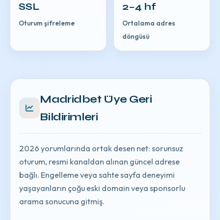
SSL
2–4 hf
Oturum şifreleme
Ortalama adres
döngüsü
Madridbet Üye Geri
Bildirimleri
2026 yorumlarında ortak desen net: sorunsuz
oturum, resmi kanaldan alınan güncel adrese
bağlı. Engelleme veya sahte sayfa deneyimi
yaşayanların çoğu eski domain veya sponsorlu
arama sonucuna gitmiş.