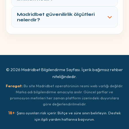
için 15.750 TL hacim gerekir. Alan adı değişse
Yatırım alt sınırı yönteme göre 50–100 TL. Çekim
çevrim sıfırlanmaz.
Madridbet güvenilirlik ölçütleri
alt sınırı çoğunlukla 100 TL, havalede 200 TL.
nelerdir?
Standart üye günlük çekim tavanı 50.000 TL.
Faaliyet izni Curaçao eGaming kapsamındadır.
Oturum SSL ile şifrelenir; oyunlar sertifikalı RNG
altyapısında çalışır. Kullanıcı tarafında 2FA ve
benzersiz parola önerilir.
© 2026 Madridbet Bilgilendirme Sayfası. İçerik bağımsız rehber
niteliğindedir.
Feragat:
Bu site Madridbet operatörünün resmi web varlığı değildir.
Marka adı bilgilendirme amacıyla anılır. Güncel şartlar ve
promosyon metinleri her zaman platform üzerindeki duyurulara
göre değerlendirilmelidir.
18+
· Şans oyunları risk içerir. Bütçe ve süre sınırı belirleyin. Destek
için ilgili yardım hatlarına başvurun.