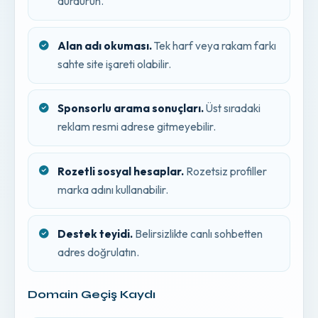
durdurun.
Alan adı okuması.
Tek harf veya rakam farkı
sahte site işareti olabilir.
Sponsorlu arama sonuçları.
Üst sıradaki
reklam resmi adrese gitmeyebilir.
Rozetli sosyal hesaplar.
Rozetsiz profiller
marka adını kullanabilir.
Destek teyidi.
Belirsizlikte canlı sohbetten
adres doğrulatın.
Domain Geçiş Kaydı