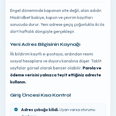
Engel döneminde kapanan site değil, alan adıdır.
Madridbet bakiye, kupon ve çevrim kayıtları
sunucuda durur. Yeni adrese geçiş çoğunlukla iki ila
dört haftalık döngüyle gerçekleşir.
Yeni Adres Bilgisinin Kaynağı
İlk bildirim kayıtlı e-postaya, ardından resmi
sosyal hesaplara ve duyuru kanalına düşer. Taklit
sayfalar görsel olarak benzer olabilir.
Parola ve
ödeme verisini yalnızca teyit ettiğiniz adreste
kullanın.
Giriş Öncesi Kısa Kontrol
Adres çubuğu kilidi.
Uyarı varsa oturumu