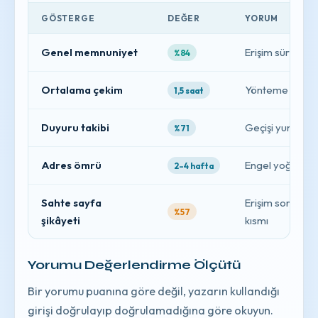
GÖSTERGE
DEĞER
YORUM
Genel memnuniyet
Erişim sürekliliği
%84
Ortalama çekim
Yönteme göre d
1,5 saat
Duyuru takibi
Geçişi yumuşatı
%71
Adres ömrü
Engel yoğunluğ
2–4 hafta
Sahte sayfa
Erişim sorunlar
%57
şikâyeti
kısmı
Yorumu Değerlendirme Ölçütü
Bir yorumu puanına göre değil, yazarın kullandığı
girişi doğrulayıp doğrulamadığına göre okuyun.