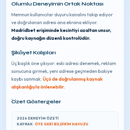
Olumlu Deneyimin Ortak Noktası
Memnun kullanıcılar duyuru kanalını takip ediyor
ve doğrulanan adresi ana ekrana ekliyor.
Madridbet erişiminde kesintiyi azaltan unsur,
doğru kaynağın düzenli kontrolüdür.
Şikâyet Kalıpları
Üç başlık öne çıkıyor: eski adresi denemek, reklam
sonucuna girmek, yeni adrese geçmeden bakiye
kaybı sanmak.
Üçü de doğrulanmış kaynak
alışkanlığıyla önlenebilir.
Özet Göstergeler
2026 DENEYIM ÖZETI
KAYNAK ·
ÜYE GERI BILDIRIM HAVUZU