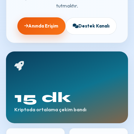
tutmaktır.
Anında Erişim
Destek Kanalı
15 dk
Kriptoda ortalama çekim bandı