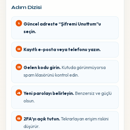
Adım Dizisi
Güncel adreste “Şifremi Unuttum”u
seçin.
Kayıtlı e-posta veya telefonu yazın.
Gelen kodu girin.
Kutuda görünmüyorsa
spam klasörünü kontrol edin.
Yeni parolayı belirleyin.
Benzersiz ve güçlü
olsun.
2FA’yı açık tutun.
Tekrarlayan erişim riskini
düşürür.