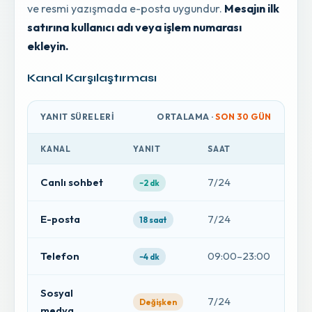
ve resmi yazışmada e-posta uygundur.
Mesajın ilk
satırına kullanıcı adı veya işlem numarası
ekleyin.
Kanal Karşılaştırması
YANIT SÜRELERI
ORTALAMA ·
SON 30 GÜN
KANAL
YANIT
SAAT
UY
Canlı sohbet
7/24
Adre
~2 dk
E-posta
7/24
Bel
18 saat
Telefon
09:00–23:00
Hes
~4 dk
Sosyal
7/24
Adr
Değişken
medya