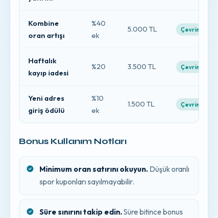
Kombine
%40
5.000 TL
Çevrimsiz
oran artışı
ek
Haftalık
%20
3.500 TL
Çevrimsiz
kayıp iadesi
Yeni adres
%10
1.500 TL
Çevrimsiz
giriş ödülü
ek
Bonus Kullanım Notları
Minimum oran satırını okuyun.
Düşük oranlı
spor kuponları sayılmayabilir.
Süre sınırını takip edin.
Süre bitince bonus