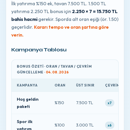
İlk yatırıma %150 ek, tavan 7.500 TL. 1.500 TL
yatırıma 2.250 TL bonus için
2.250 × 7 = 15.750 TL
bahis hacmi
gerekir. Sporda alt oran eşiği (ör. 1.50)
geçerlidir.
Kararı tempo ve oran şartına göre
verin.
Kampanya Tablosu
BONUS ÖZETI · ORAN / TAVAN / ÇEVRIM
GÜNCELLEME ·
04.08.2026
KAMPANYA
ORAN
ÜST SINIR
ÇEVRIM
Hoş geldin
%150
7.500 TL
x7
paketi
Spor ilk
%100
3.000 TL
x6
yatırım