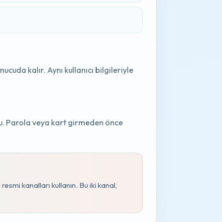
ucuda kalır. Aynı kullanıcı bilgileriyle
ucu. Parola veya kart girmeden önce
mi kanalları kullanın. Bu iki kanal,