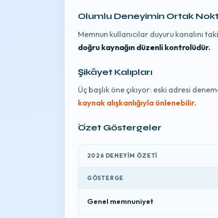
Olumlu Deneyimin Ortak Nokt
Memnun kullanıcılar duyuru kanalını tak
doğru kaynağın düzenli kontrolüdür.
Şikâyet Kalıpları
Üç başlık öne çıkıyor: eski adresi den
kaynak alışkanlığıyla önlenebilir.
Özet Göstergeler
2026 DENEYIM ÖZETI
GÖSTERGE
Genel memnuniyet