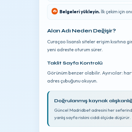
Belgeleri yükleyin.
İlk çekim için o
Alan Adı Neden Değişir?
Curaçao lisanslı siteler erişim kısıtına g
yeni adreste oturum sürer.
Taklit Sayfa Kontrolü
Görünüm benzer olabilir. Ayırıcılar: har
adres çubuğunu okuyun.
Doğrulanmış kaynak alışkanlığ
Güncel Madridbet adresini her seferinde
yanlış sayfa riskini ciddi ölçüde düşürür.