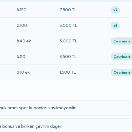
%150
7.500 TL
x7
%100
3.000 TL
x6
%40 ek
5.000 TL
Çevrimsiz
%20
3.500 TL
Çevrimsiz
%10 ek
1.500 TL
Çevrimsiz
ük oranlı spor kuponları sayılmayabilir.
e bonus ve biriken çevrim düşer.