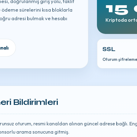
si, doğrulanmış giriş yolu, taklit
15
 ödeme sürelerini kısa bloklarla
oğru adresi bulmak ve hesabı
Kriptoda ort
nalı
SSL
Oturum şifrelem
i Bildirimleri
unsuz oturum, resmi kanaldan alınan güncel adrese bağlı. En
onsorlu arama sonucuna gitmiş.