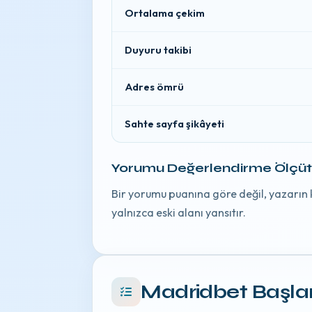
Ortalama çekim
Duyuru takibi
Adres ömrü
Sahte sayfa şikâyeti
Yorumu Değerlendirme Ölçü
Bir yorumu puanına göre değil, yazarın
yalnızca eski alanı yansıtır.
Madridbet Başlan