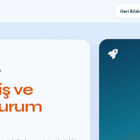
Geri Bild
t
iş ve
turum