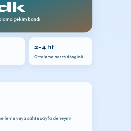
 dk
alama çekim bandı
2–4 hf
e
Ortalama adres döngüsü
gelleme veya sahte sayfa deneyimi