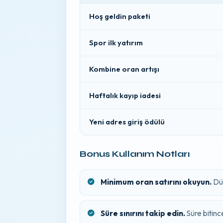
Hoş geldin paketi
Spor ilk yatırım
Kombine oran artışı
Haftalık kayıp iadesi
Yeni adres giriş ödülü
Bonus Kullanım Notları
Minimum oran satırını okuyun.
Düş
Süre sınırını takip edin.
Süre bitinc