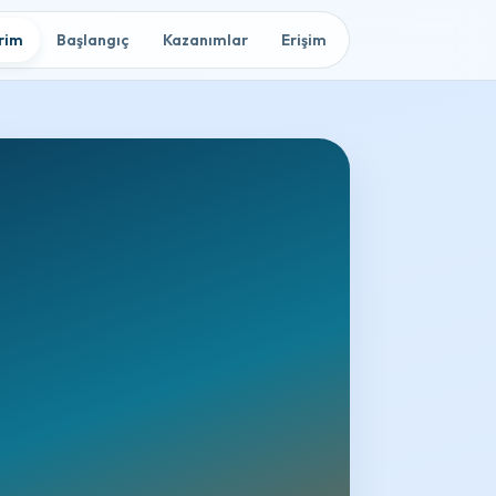
irim
Başlangıç
Kazanımlar
Erişim