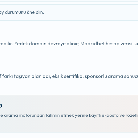
nay durumunu öne alın.
irebilir. Yedek domain devreye alınır; Madridbet hesap verisi sun
f farkı taşıyan alan adı, eksik sertifika, sponsorlu arama son
ı
 arama motorundan tahmin etmek yerine kayıtlı e-posta ve rozetli res