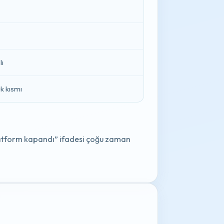
ı
k kısmı
Platform kapandı” ifadesi çoğu zaman