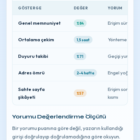
GÖSTERGE
DEĞER
YORUM
Genel memnuniyet
Erişim sürekliliği
%84
Ortalama çekim
Yönteme göre d
1,5 saat
Duyuru takibi
Geçişi yumuşatı
%71
Adres ömrü
Engel yoğunluğ
2–4 hafta
Sahte sayfa
Erişim sorunlar
%57
şikâyeti
kısmı
Yorumu Değerlendirme Ölçütü
Bir yorumu puanına göre değil, yazarın kullandığı
girişi doğrulayıp doğrulamadığına göre okuyun.