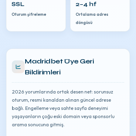
SSL
2–4 hf
Oturum şifreleme
Ortalama adres
döngüsü
Madridbet Üye Geri
Bildirimleri
2026 yorumlarında ortak desen net: sorunsuz
oturum, resmi kanaldan alınan güncel adrese
bağlı. Engelleme veya sahte sayfa deneyimi
yaşayanların çoğu eski domain veya sponsorlu
arama sonucuna gitmiş.