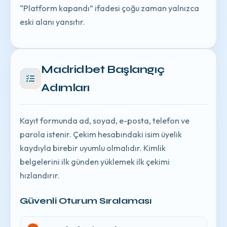
“Platform kapandı” ifadesi çoğu zaman yalnızca
eski alanı yansıtır.
Madridbet Başlangıç
Adımları
Kayıt formunda ad, soyad, e-posta, telefon ve
parola istenir. Çekim hesabındaki isim üyelik
kaydıyla birebir uyumlu olmalıdır. Kimlik
belgelerini ilk günden yüklemek ilk çekimi
hızlandırır.
Güvenli Oturum Sıralaması