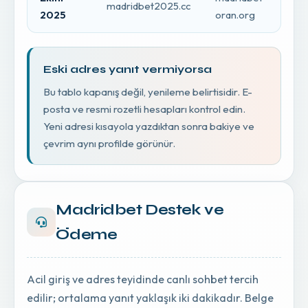
madridbet2025.cc
D
2025
oran.org
Eski adres yanıt vermiyorsa
Bu tablo kapanış değil, yenileme belirtisidir. E-
posta ve resmi rozetli hesapları kontrol edin.
Yeni adresi kısayola yazdıktan sonra bakiye ve
çevrim aynı profilde görünür.
Madridbet Destek ve
Ödeme
Acil giriş ve adres teyidinde canlı sohbet tercih
edilir; ortalama yanıt yaklaşık iki dakikadır. Belge