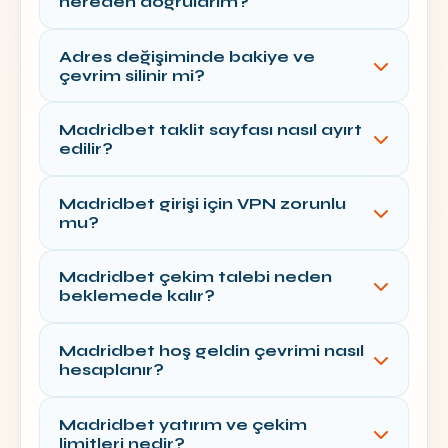
nereden doğrularım?
adres devreye alınır. Hesap verisi, bakiye ve
Öncelik kayıtlı e-posta, ardından rozetli resmi
kuponlar sunucuda kalır. Geçiş sıklığı genelde iki
Adres değişiminde bakiye ve
sosyal hesaplar ve duyuru kanalındadır. Arama
ila dört hafta aralığındadır.
çevrim silinir mi?
sonuçlarındaki sponsorlu satırlar her zaman
Hayır. Profil, bakiye, açık kuponlar ve bonus
resmi adrese çıkmaz. Belirsizlikte canlı destekten
Madridbet taklit sayfası nasıl ayırt
ilerlemesi hesap kimliğine bağlıdır. Alan adı
teyit alın.
edilir?
değişimi bu kayıtları etkilemez. Doğrulanmış yeni
Alan adını karakter karakter okuyun, HTTPS kilidini
adreste aynı kimlik bilgileriyle oturum açılır.
Madridbet girişi için VPN zorunlu
doğrulayın ve yalnızca teyitli kaynaktan gelen
mu?
adresi kullanın. Sponsorlu arama sonuçları ve
Zorunlu değildir. Doğrulanmış adres telefon ve
rozetsiz hesaplar risk taşır.
Madridbet çekim talebi neden
bilgisayar tarayıcısında açılır. Adresi ana ekrana
beklemede kalır?
eklemek sonraki oturumları hızlandırır;
Sık nedenler: tamamlanmamış bonus çevrimi,
yenilemede yalnızca kısayol güncellenir.
Madridbet hoş geldin çevrimi nasıl
eksik kimlik doğrulama veya çekim hesabı adıyla
hesaplanır?
üyelik adının uyuşmamasıdır. Üç koşul tamamsa
İlk yatırıma %150 ek kredi, tavan 7.500 TL, çevrim
işlem sıraya göre ilerler.
Madridbet yatırım ve çekim
x7 uygulanır. 1.500 TL yatırımda 2.250 TL bonus
limitleri nedir?