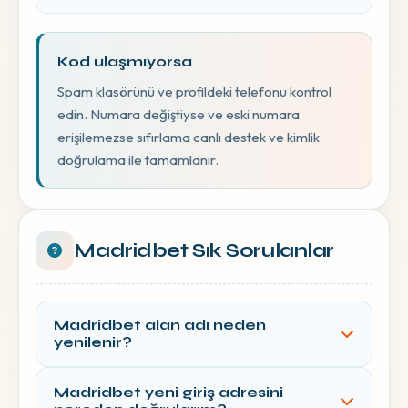
Kod ulaşmıyorsa
Spam klasörünü ve profildeki telefonu kontrol
edin. Numara değiştiyse ve eski numara
erişilemezse sıfırlama canlı destek ve kimlik
doğrulama ile tamamlanır.
Madridbet Sık Sorulanlar
Madridbet alan adı neden
yenilenir?
Curaçao lisanslı platformlar bölgede erişim
Madridbet yeni giriş adresini
kısıtına uğrayabilir. Eski alan adı kapanır, yedek