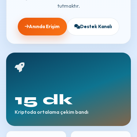
tutmaktır.
Anında Erişim
Destek Kanalı
15 dk
Kriptoda ortalama çekim bandı