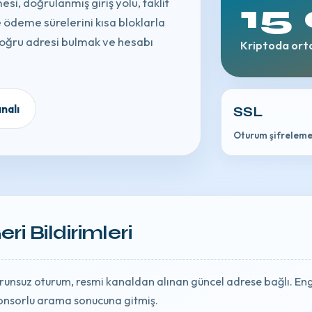
si, doğrulanmış giriş yolu, taklit
15
 ödeme sürelerini kısa bloklarla
oğru adresi bulmak ve hesabı
Kriptoda ort
nalı
SSL
Oturum şifrelem
i Bildirimleri
unsuz oturum, resmi kanaldan alınan güncel adrese bağlı. En
onsorlu arama sonucuna gitmiş.