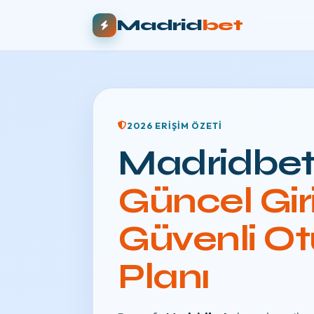
Madrid
bet
2026 ERIŞIM ÖZETI
Madridbe
Güncel Gir
Güvenli O
Planı