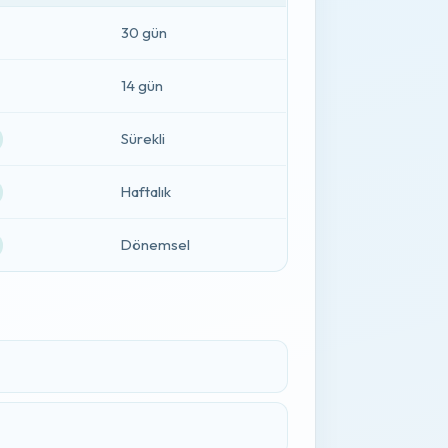
30 gün
14 gün
Sürekli
Haftalık
Dönemsel