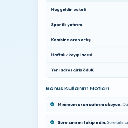
Hoş geldin paketi
Spor ilk yatırım
Kombine oran artışı
Haftalık kayıp iadesi
Yeni adres giriş ödülü
Bonus Kullanım Notları
Minimum oran satırını okuyun.
Düş
Süre sınırını takip edin.
Süre bitinc