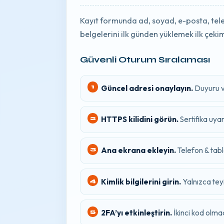
Kayıt formunda ad, soyad, e-posta, telef
belgelerini ilk günden yüklemek ilk çekim
Güvenli Oturum Sıralaması
Güncel adresi onaylayın.
Duyuru v
HTTPS kilidini görün.
Sertifika uyar
Ana ekrana ekleyin.
Telefon & table
Kimlik bilgilerini girin.
Yalnızca teyi
2FA’yı etkinleştirin.
İkinci kod olm