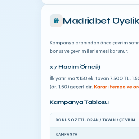
Madridbet Üyelik
Kampanya oranından önce çevrim satırını 
bonus ve çevrim ilerlemesi korunur.
x7 Hacim Örneği
İlk yatırıma %150 ek, tavan 7.500 TL. 1.
(ör. 1.50) geçerlidir.
Kararı tempo ve ora
Kampanya Tablosu
BONUS ÖZETI · ORAN / TAVAN / ÇEVRIM
KAMPANYA