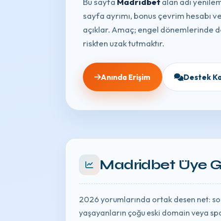
Bu sayfa
Madridbet
alan adı yenileme
sayfa ayrımı, bonus çevrim hesabı ve
açıklar. Amaç; engel dönemlerinde d
riskten uzak tutmaktır.
Anında Erişim
Destek Ka
Madridbet Üye Ger
2026 yorumlarında ortak desen net: sor
yaşayanların çoğu eski domain veya sp