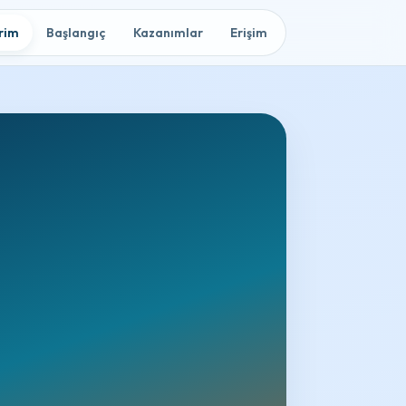
irim
Başlangıç
Kazanımlar
Erişim