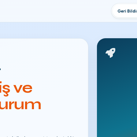
Geri Bild
t
iş ve
turum