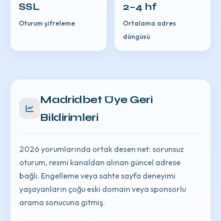
SSL
2–4 hf
Oturum şifreleme
Ortalama adres
döngüsü
Madridbet Üye Geri
Bildirimleri
2026 yorumlarında ortak desen net: sorunsuz
oturum, resmi kanaldan alınan güncel adrese
bağlı. Engelleme veya sahte sayfa deneyimi
yaşayanların çoğu eski domain veya sponsorlu
arama sonucuna gitmiş.