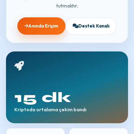
tutmaktır.
Anında Erişim
Destek Kanalı
15 dk
Kriptoda ortalama çekim bandı