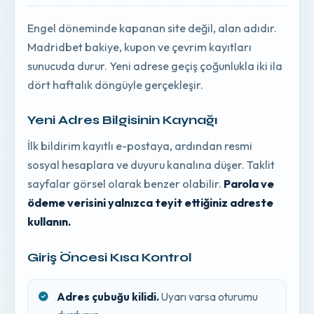
Engel döneminde kapanan site değil, alan adıdır.
Madridbet bakiye, kupon ve çevrim kayıtları
sunucuda durur. Yeni adrese geçiş çoğunlukla iki ila
dört haftalık döngüyle gerçekleşir.
Yeni Adres Bilgisinin Kaynağı
İlk bildirim kayıtlı e-postaya, ardından resmi
sosyal hesaplara ve duyuru kanalına düşer. Taklit
sayfalar görsel olarak benzer olabilir.
Parola ve
ödeme verisini yalnızca teyit ettiğiniz adreste
kullanın.
Giriş Öncesi Kısa Kontrol
Adres çubuğu kilidi.
Uyarı varsa oturumu