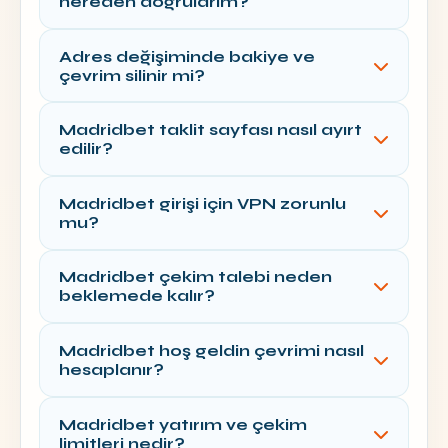
nereden doğrularım?
adres devreye alınır. Hesap verisi, bakiye ve
Öncelik kayıtlı e-posta, ardından rozetli resmi
kuponlar sunucuda kalır. Geçiş sıklığı genelde iki
Adres değişiminde bakiye ve
sosyal hesaplar ve duyuru kanalındadır. Arama
ila dört hafta aralığındadır.
çevrim silinir mi?
sonuçlarındaki sponsorlu satırlar her zaman
Hayır. Profil, bakiye, açık kuponlar ve bonus
resmi adrese çıkmaz. Belirsizlikte canlı destekten
Madridbet taklit sayfası nasıl ayırt
ilerlemesi hesap kimliğine bağlıdır. Alan adı
teyit alın.
edilir?
değişimi bu kayıtları etkilemez. Doğrulanmış yeni
Alan adını karakter karakter okuyun, HTTPS kilidini
adreste aynı kimlik bilgileriyle oturum açılır.
Madridbet girişi için VPN zorunlu
doğrulayın ve yalnızca teyitli kaynaktan gelen
mu?
adresi kullanın. Sponsorlu arama sonuçları ve
Zorunlu değildir. Doğrulanmış adres telefon ve
rozetsiz hesaplar risk taşır.
Madridbet çekim talebi neden
bilgisayar tarayıcısında açılır. Adresi ana ekrana
beklemede kalır?
eklemek sonraki oturumları hızlandırır;
Sık nedenler: tamamlanmamış bonus çevrimi,
yenilemede yalnızca kısayol güncellenir.
Madridbet hoş geldin çevrimi nasıl
eksik kimlik doğrulama veya çekim hesabı adıyla
hesaplanır?
üyelik adının uyuşmamasıdır. Üç koşul tamamsa
İlk yatırıma %150 ek kredi, tavan 7.500 TL, çevrim
işlem sıraya göre ilerler.
Madridbet yatırım ve çekim
x7 uygulanır. 1.500 TL yatırımda 2.250 TL bonus
limitleri nedir?