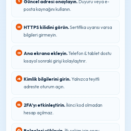
Güncel adresi onaylayın.
Duyuru veya e-
posta kaynağını kullanın.
HTTPS kilidini görün.
Sertifika uyarısı varsa
bilgileri girmeyin.
Ana ekrana ekleyin.
Telefon & tablet dostu
kısayol sonraki girişi kolaylaştırır.
Kimlik bilgilerini girin.
Yalnızca teyitli
adreste oturum açın.
2FA’yı etkinleştirin.
İkinci kod olmadan
hesap açılmaz.
Belgeleri yükleyin.
İlk çekim için onay