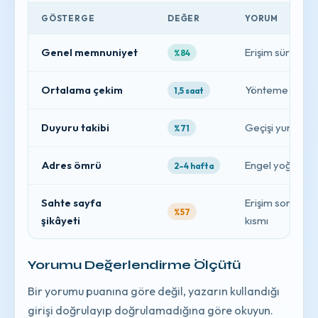
GÖSTERGE
DEĞER
YORUM
Genel memnuniyet
Erişim sürekliliği
%84
Ortalama çekim
Yönteme göre d
1,5 saat
Duyuru takibi
Geçişi yumuşatı
%71
Adres ömrü
Engel yoğunluğ
2–4 hafta
Sahte sayfa
Erişim sorunlar
%57
şikâyeti
kısmı
Yorumu Değerlendirme Ölçütü
Bir yorumu puanına göre değil, yazarın kullandığı
girişi doğrulayıp doğrulamadığına göre okuyun.