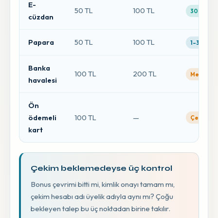
E-
50 TL
100 TL
30–60 dk
cüzdan
Papara
50 TL
100 TL
1–3 saat
Banka
100 TL
200 TL
Mesai saa
havalesi
Ön
ödemeli
100 TL
—
Çekim yo
kart
Çekim beklemedeyse üç kontrol
Bonus çevrimi bitti mi, kimlik onayı tamam mı,
çekim hesabı adı üyelik adıyla aynı mı? Çoğu
bekleyen talep bu üç noktadan birine takılır.