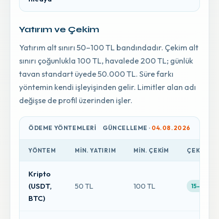
Yatırım ve Çekim
Yatırım alt sınırı 50–100 TL bandındadır. Çekim alt
sınırı çoğunlukla 100 TL, havalede 200 TL; günlük
tavan standart üyede 50.000 TL. Süre farkı
yöntemin kendi işleyişinden gelir. Limitler alan adı
değişse de profil üzerinden işler.
ÖDEME YÖNTEMLERI
GÜNCELLEME ·
04.08.2026
YÖNTEM
MIN. YATIRIM
MIN. ÇEKIM
ÇEKIM SÜ
Kripto
(USDT,
50 TL
100 TL
15–40 dk
BTC)