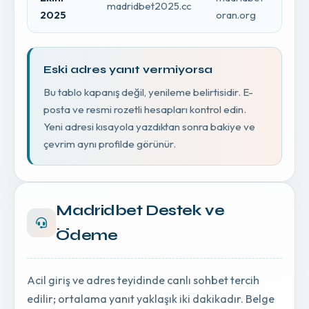
madridbet2025.cc
D
2025
oran.org
Eski adres yanıt vermiyorsa
Bu tablo kapanış değil, yenileme belirtisidir. E-
posta ve resmi rozetli hesapları kontrol edin.
Yeni adresi kısayola yazdıktan sonra bakiye ve
çevrim aynı profilde görünür.
Madridbet Destek ve
Ödeme
Acil giriş ve adres teyidinde canlı sohbet tercih
edilir; ortalama yanıt yaklaşık iki dakikadır. Belge