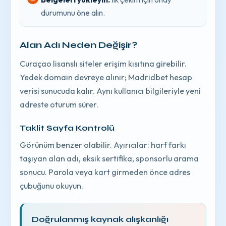
durumunu öne alın.
Alan Adı Neden Değişir?
Curaçao lisanslı siteler erişim kısıtına girebilir.
Yedek domain devreye alınır; Madridbet hesap
verisi sunucuda kalır. Aynı kullanıcı bilgileriyle yeni
adreste oturum sürer.
Taklit Sayfa Kontrolü
Görünüm benzer olabilir. Ayırıcılar: harf farkı
taşıyan alan adı, eksik sertifika, sponsorlu arama
sonucu. Parola veya kart girmeden önce adres
çubuğunu okuyun.
Doğrulanmış kaynak alışkanlığı