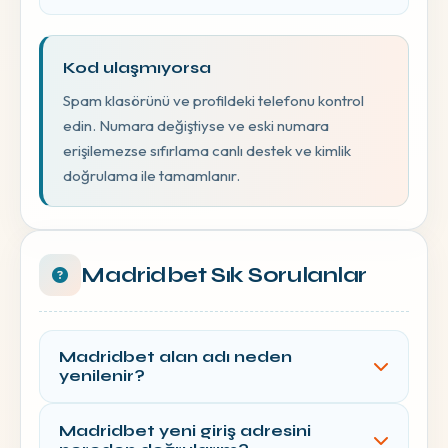
Kod ulaşmıyorsa
Spam klasörünü ve profildeki telefonu kontrol
edin. Numara değiştiyse ve eski numara
erişilemezse sıfırlama canlı destek ve kimlik
doğrulama ile tamamlanır.
Madridbet Sık Sorulanlar
Madridbet alan adı neden
yenilenir?
Curaçao lisanslı platformlar bölgede erişim
Madridbet yeni giriş adresini
kısıtına uğrayabilir. Eski alan adı kapanır, yedek