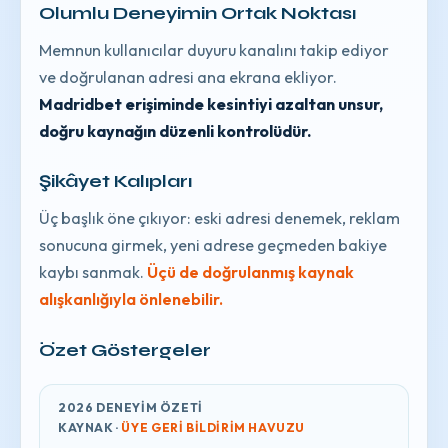
Olumlu Deneyimin Ortak Noktası
Memnun kullanıcılar duyuru kanalını takip ediyor
ve doğrulanan adresi ana ekrana ekliyor.
Madridbet erişiminde kesintiyi azaltan unsur,
doğru kaynağın düzenli kontrolüdür.
Şikâyet Kalıpları
Üç başlık öne çıkıyor: eski adresi denemek, reklam
sonucuna girmek, yeni adrese geçmeden bakiye
kaybı sanmak.
Üçü de doğrulanmış kaynak
alışkanlığıyla önlenebilir.
Özet Göstergeler
2026 DENEYIM ÖZETI
KAYNAK ·
ÜYE GERI BILDIRIM HAVUZU