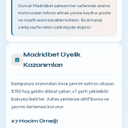
Güncel Madridbet adresini her seferinde arama
motorundan tahmin etmek yerine kayıtlı e-posta
ve rozetli resmi kanalları kullanın. Bu iki kanal,
yanlış sayfa riskini ciddi ölçüde düşürür.
Madridbet Üyelik
Kazanımları
Kampanya oranından önce çevrim satırını okuyun.
%150 hoş geldin dikkat çeker; x7 şartı çekilebilir
bakiyeyi belirler. Adres yenilense aktif bonus ve
çevrim ilerlemesi korunur.
x7 Hacim Örneği