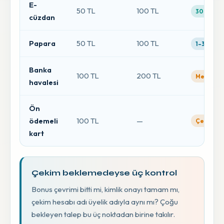
E-
50 TL
100 TL
30–60 dk
cüzdan
Papara
50 TL
100 TL
1–3 saat
Banka
100 TL
200 TL
Mesai saa
havalesi
Ön
ödemeli
100 TL
—
Çekim yo
kart
Çekim beklemedeyse üç kontrol
Bonus çevrimi bitti mi, kimlik onayı tamam mı,
çekim hesabı adı üyelik adıyla aynı mı? Çoğu
bekleyen talep bu üç noktadan birine takılır.