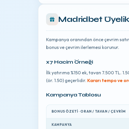
Madridbet Üyelik
Kampanya oranından önce çevrim satırını 
bonus ve çevrim ilerlemesi korunur.
x7 Hacim Örneği
İlk yatırıma %150 ek, tavan 7.500 TL. 1.
(ör. 1.50) geçerlidir.
Kararı tempo ve ora
Kampanya Tablosu
BONUS ÖZETI · ORAN / TAVAN / ÇEVRIM
KAMPANYA