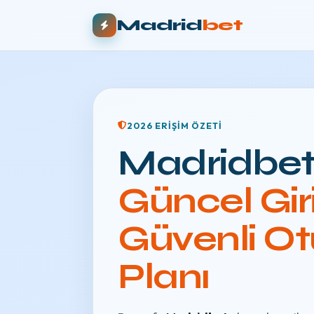
Madrid
bet
2026 ERIŞIM ÖZETI
Madridbe
Güncel Gir
Güvenli O
Planı