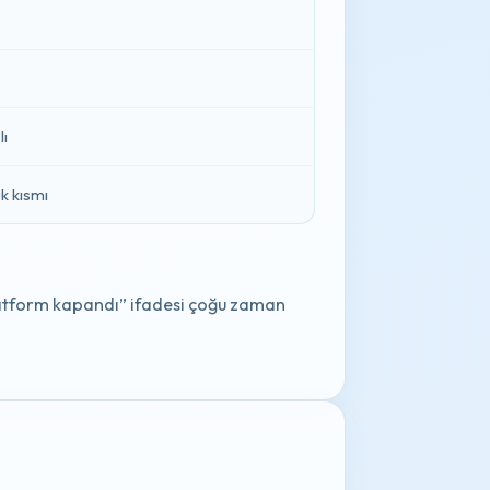
ı
k kısmı
Platform kapandı” ifadesi çoğu zaman