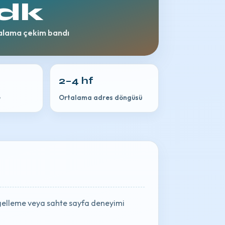
 dk
alama çekim bandı
2–4 hf
e
Ortalama adres döngüsü
gelleme veya sahte sayfa deneyimi