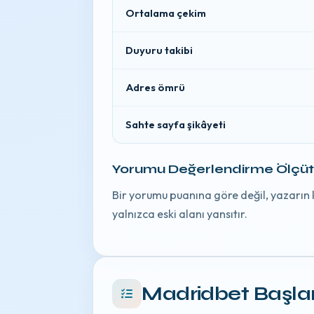
Ortalama çekim
Duyuru takibi
Adres ömrü
Sahte sayfa şikâyeti
Yorumu Değerlendirme Ölçü
Bir yorumu puanına göre değil, yazarın
yalnızca eski alanı yansıtır.
Madridbet Başlan