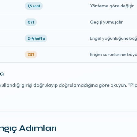
Yönteme göre değişir
1,5 saat
Geçişi yumuşatır
%71
Engel yoğunluğuna bağl
2–4 hafta
Erişim sorunlarının büyü
%57
tü
 kullandığı girişi doğrulayıp doğrulamadığına göre okuyun. “
gıç Adımları