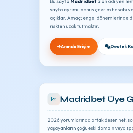
Bu sayfa
Madridbet
alan adı yenileme
sayfa ayrımı, bonus çevrim hesabı ve
açıklar. Amaç; engel dönemlerinde d
riskten uzak tutmaktır.
Anında Erişim
Destek Ka
Madridbet Üye Ger
2026 yorumlarında ortak desen net: sor
yaşayanların çoğu eski domain veya sp