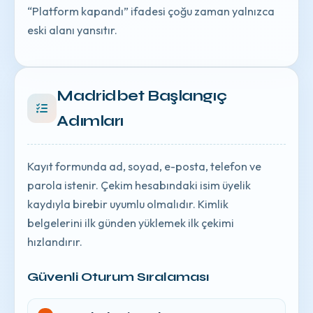
“Platform kapandı” ifadesi çoğu zaman yalnızca
eski alanı yansıtır.
Madridbet Başlangıç
Adımları
Kayıt formunda ad, soyad, e-posta, telefon ve
parola istenir. Çekim hesabındaki isim üyelik
kaydıyla birebir uyumlu olmalıdır. Kimlik
belgelerini ilk günden yüklemek ilk çekimi
hızlandırır.
Güvenli Oturum Sıralaması