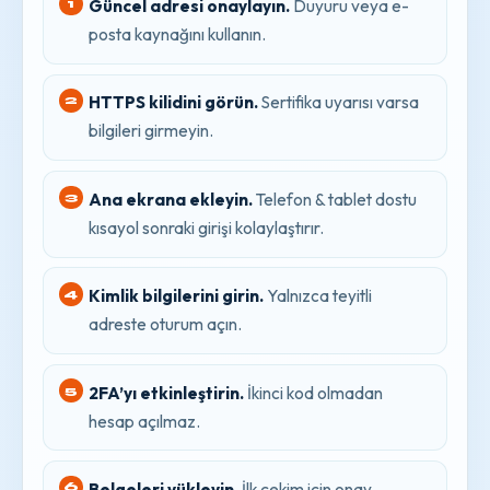
Güncel adresi onaylayın.
Duyuru veya e-
posta kaynağını kullanın.
HTTPS kilidini görün.
Sertifika uyarısı varsa
bilgileri girmeyin.
Ana ekrana ekleyin.
Telefon & tablet dostu
kısayol sonraki girişi kolaylaştırır.
Kimlik bilgilerini girin.
Yalnızca teyitli
adreste oturum açın.
2FA’yı etkinleştirin.
İkinci kod olmadan
hesap açılmaz.
Belgeleri yükleyin.
İlk çekim için onay