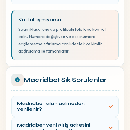
Kod ulaşmıyorsa
Spam klasörünü ve profildeki telefonu kontrol
edin. Numara değiştiyse ve eski numara
erişilemezse sıfırlama canlı destek ve kimlik
doğrulama ile tamamlanır.
Madridbet Sık Sorulanlar
Madridbet alan adı neden
yenilenir?
Curaçao lisanslı platformlar bölgede erişim
Madridbet yeni giriş adresini
kısıtına uğrayabilir. Eski alan adı kapanır, yedek