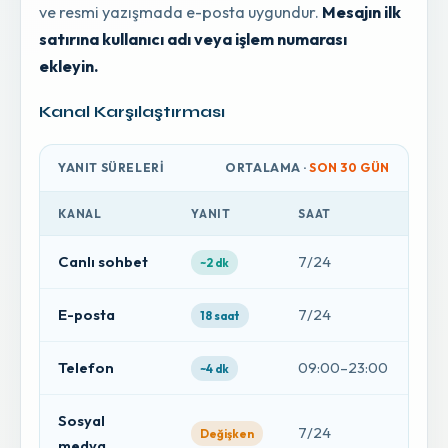
ve resmi yazışmada e-posta uygundur.
Mesajın ilk
satırına kullanıcı adı veya işlem numarası
ekleyin.
Kanal Karşılaştırması
YANIT SÜRELERI
ORTALAMA ·
SON 30 GÜN
KANAL
YANIT
SAAT
UY
Canlı sohbet
7/24
Adre
~2 dk
E-posta
7/24
Bel
18 saat
Telefon
09:00–23:00
Hes
~4 dk
Sosyal
7/24
Adr
Değişken
medya