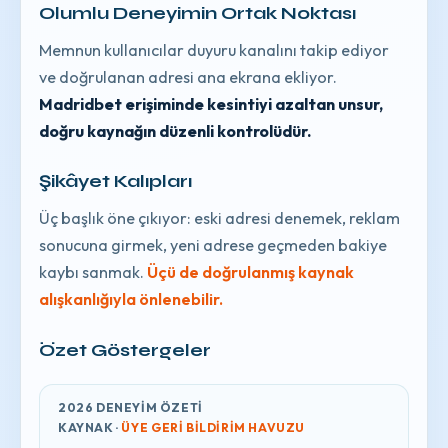
Olumlu Deneyimin Ortak Noktası
Memnun kullanıcılar duyuru kanalını takip ediyor
ve doğrulanan adresi ana ekrana ekliyor.
Madridbet erişiminde kesintiyi azaltan unsur,
doğru kaynağın düzenli kontrolüdür.
Şikâyet Kalıpları
Üç başlık öne çıkıyor: eski adresi denemek, reklam
sonucuna girmek, yeni adrese geçmeden bakiye
kaybı sanmak.
Üçü de doğrulanmış kaynak
alışkanlığıyla önlenebilir.
Özet Göstergeler
2026 DENEYIM ÖZETI
KAYNAK ·
ÜYE GERI BILDIRIM HAVUZU