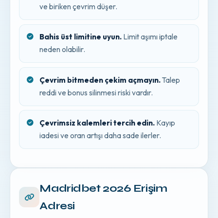
ve biriken çevrim düşer.
Bahis üst limitine uyun.
Limit aşımı iptale
neden olabilir.
Çevrim bitmeden çekim açmayın.
Talep
reddi ve bonus silinmesi riski vardır.
Çevrimsiz kalemleri tercih edin.
Kayıp
iadesi ve oran artışı daha sade ilerler.
Madridbet 2026 Erişim
Adresi