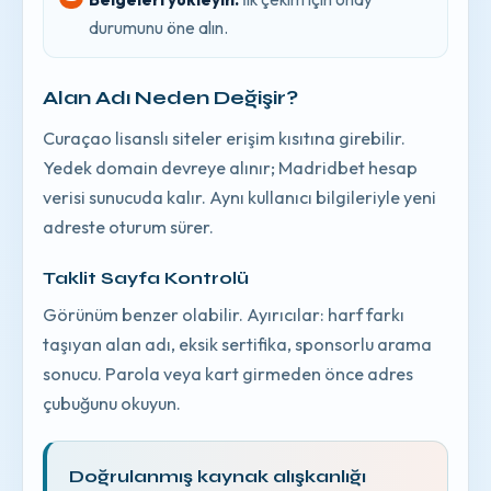
durumunu öne alın.
Alan Adı Neden Değişir?
Curaçao lisanslı siteler erişim kısıtına girebilir.
Yedek domain devreye alınır; Madridbet hesap
verisi sunucuda kalır. Aynı kullanıcı bilgileriyle yeni
adreste oturum sürer.
Taklit Sayfa Kontrolü
Görünüm benzer olabilir. Ayırıcılar: harf farkı
taşıyan alan adı, eksik sertifika, sponsorlu arama
sonucu. Parola veya kart girmeden önce adres
çubuğunu okuyun.
Doğrulanmış kaynak alışkanlığı