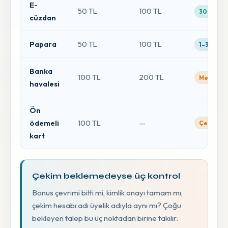
E-
50 TL
100 TL
30–60 dk
cüzdan
Papara
50 TL
100 TL
1–3 saat
Banka
100 TL
200 TL
Mesai saa
havalesi
Ön
ödemeli
100 TL
—
Çekim yo
kart
Çekim beklemedeyse üç kontrol
Bonus çevrimi bitti mi, kimlik onayı tamam mı,
çekim hesabı adı üyelik adıyla aynı mı? Çoğu
bekleyen talep bu üç noktadan birine takılır.