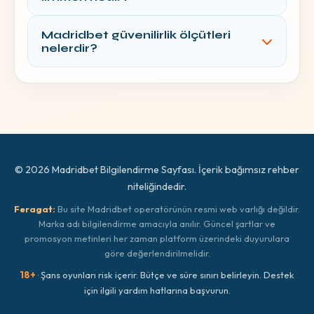
için 15.750 TL hacim gerekir. Alan adı değişse
Yatırım alt sınırı yönteme göre 50–100 TL. Çekim
çevrim sıfırlanmaz.
Madridbet güvenilirlik ölçütleri
alt sınırı çoğunlukla 100 TL, havalede 200 TL.
nelerdir?
Standart üye günlük çekim tavanı 50.000 TL.
Faaliyet izni Curaçao eGaming kapsamındadır.
Oturum SSL ile şifrelenir; oyunlar sertifikalı RNG
altyapısında çalışır. Kullanıcı tarafında 2FA ve
benzersiz parola önerilir.
© 2026 Madridbet Bilgilendirme Sayfası. İçerik bağımsız rehber
niteliğindedir.
Feragat:
Bu site Madridbet operatörünün resmi web varlığı değildir.
Marka adı bilgilendirme amacıyla anılır. Güncel şartlar ve
promosyon metinleri her zaman platform üzerindeki duyurulara
göre değerlendirilmelidir.
18+
· Şans oyunları risk içerir. Bütçe ve süre sınırı belirleyin. Destek
için ilgili yardım hatlarına başvurun.