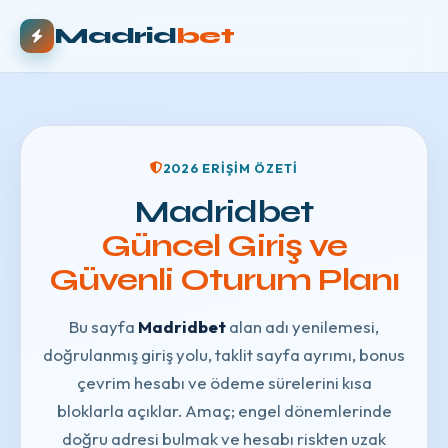
Madrid
bet
2026 ERIŞIM ÖZETI
Madridbet
Güncel Giriş ve
Güvenli Oturum Planı
Bu sayfa
Madridbet
alan adı yenilemesi,
doğrulanmış giriş yolu, taklit sayfa ayrımı, bonus
çevrim hesabı ve ödeme sürelerini kısa
bloklarla açıklar. Amaç; engel dönemlerinde
doğru adresi bulmak ve hesabı riskten uzak