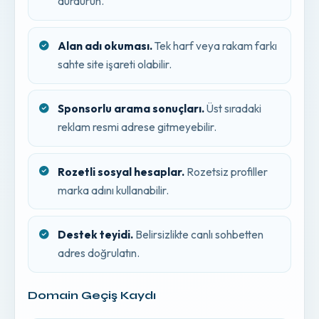
durdurun.
Alan adı okuması.
Tek harf veya rakam farkı
sahte site işareti olabilir.
Sponsorlu arama sonuçları.
Üst sıradaki
reklam resmi adrese gitmeyebilir.
Rozetli sosyal hesaplar.
Rozetsiz profiller
marka adını kullanabilir.
Destek teyidi.
Belirsizlikte canlı sohbetten
adres doğrulatın.
Domain Geçiş Kaydı