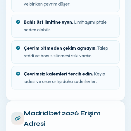
ve biriken çevrim düşer.
Bahis üst limitine uyun.
Limit aşımı iptale
neden olabilir.
Çevrim bitmeden çekim açmayın.
Talep
reddi ve bonus silinmesi riski vardır.
Çevrimsiz kalemleri tercih edin.
Kayıp
iadesi ve oran artışı daha sade ilerler.
Madridbet 2026 Erişim
Adresi