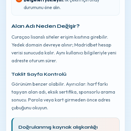
durumunu öne alın.
Alan Adı Neden Değişir?
Curaçao lisanslı siteler erişim kısıtına girebilir.
Yedek domain devreye alınır; Madridbet hesap
verisi sunucuda kalır. Aynı kullanıcı bilgileriyle yeni
adreste oturum sürer.
Taklit Sayfa Kontrolü
Görünüm benzer olabilir. Ayırıcılar: harf farkı
taşıyan alan adı, eksik sertifika, sponsorlu arama
sonucu. Parola veya kart girmeden önce adres
çubuğunu okuyun.
Doğrulanmış kaynak alışkanlığı