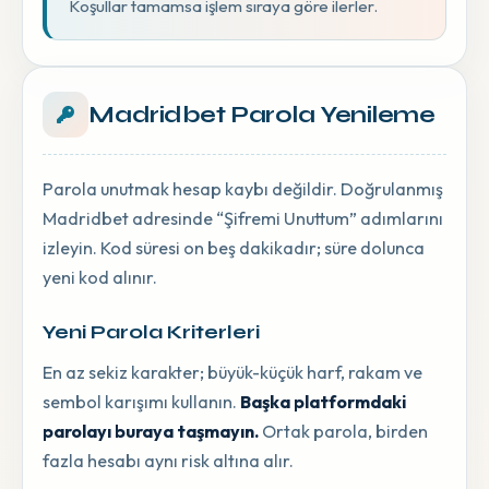
Koşullar tamamsa işlem sıraya göre ilerler.
Madridbet Parola Yenileme
Parola unutmak hesap kaybı değildir. Doğrulanmış
Madridbet adresinde “Şifremi Unuttum” adımlarını
izleyin. Kod süresi on beş dakikadır; süre dolunca
yeni kod alınır.
Yeni Parola Kriterleri
En az sekiz karakter; büyük-küçük harf, rakam ve
sembol karışımı kullanın.
Başka platformdaki
parolayı buraya taşmayın.
Ortak parola, birden
fazla hesabı aynı risk altına alır.