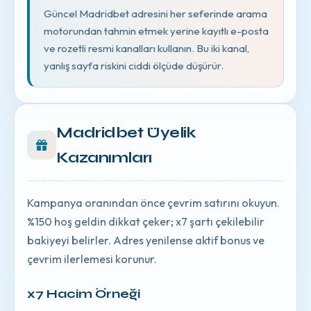
Güncel Madridbet adresini her seferinde arama
motorundan tahmin etmek yerine kayıtlı e-posta
ve rozetli resmi kanalları kullanın. Bu iki kanal,
yanlış sayfa riskini ciddi ölçüde düşürür.
Madridbet Üyelik
Kazanımları
Kampanya oranından önce çevrim satırını okuyun.
%150 hoş geldin dikkat çeker; x7 şartı çekilebilir
bakiyeyi belirler. Adres yenilense aktif bonus ve
çevrim ilerlemesi korunur.
x7 Hacim Örneği