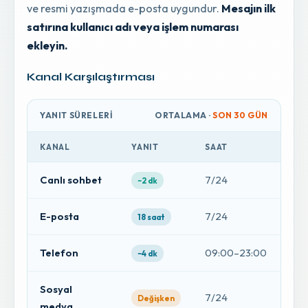
ve resmi yazışmada e-posta uygundur.
Mesajın ilk
satırına kullanıcı adı veya işlem numarası
ekleyin.
Kanal Karşılaştırması
YANIT SÜRELERI
ORTALAMA ·
SON 30 GÜN
KANAL
YANIT
SAAT
UY
Canlı sohbet
7/24
Adre
~2 dk
E-posta
7/24
Bel
18 saat
Telefon
09:00–23:00
Hes
~4 dk
Sosyal
7/24
Adr
Değişken
medya