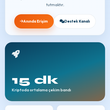
tutmaktır.
Anında Erişim
Destek Kanalı
15 dk
Kriptoda ortalama çekim bandı