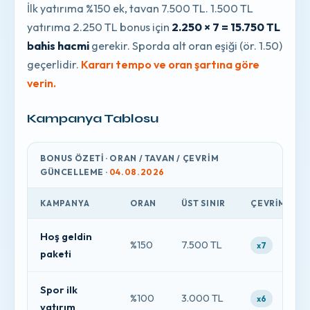
İlk yatırıma %150 ek, tavan 7.500 TL. 1.500 TL
yatırıma 2.250 TL bonus için
2.250 × 7 = 15.750 TL
bahis hacmi
gerekir. Sporda alt oran eşiği (ör. 1.50)
geçerlidir.
Kararı tempo ve oran şartına göre
verin.
Kampanya Tablosu
BONUS ÖZETI · ORAN / TAVAN / ÇEVRIM
GÜNCELLEME ·
04.08.2026
KAMPANYA
ORAN
ÜST SINIR
ÇEVRIM
Hoş geldin
%150
7.500 TL
x7
paketi
Spor ilk
%100
3.000 TL
x6
yatırım