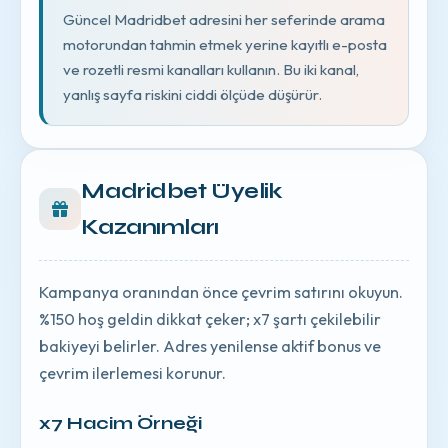
Güncel Madridbet adresini her seferinde arama
motorundan tahmin etmek yerine kayıtlı e-posta
ve rozetli resmi kanalları kullanın. Bu iki kanal,
yanlış sayfa riskini ciddi ölçüde düşürür.
Madridbet Üyelik
Kazanımları
Kampanya oranından önce çevrim satırını okuyun.
%150 hoş geldin dikkat çeker; x7 şartı çekilebilir
bakiyeyi belirler. Adres yenilense aktif bonus ve
çevrim ilerlemesi korunur.
x7 Hacim Örneği