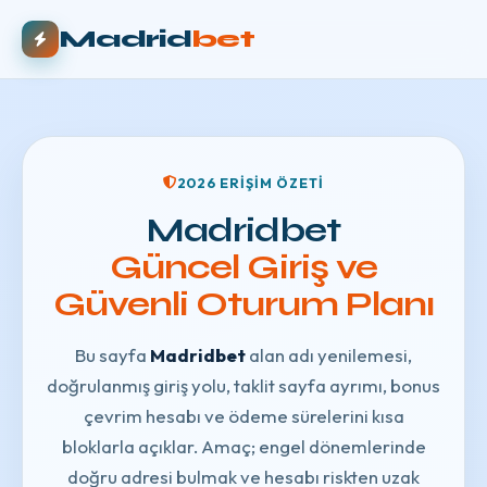
Madrid
bet
2026 ERIŞIM ÖZETI
Madridbet
Güncel Giriş ve
Güvenli Oturum Planı
Bu sayfa
Madridbet
alan adı yenilemesi,
doğrulanmış giriş yolu, taklit sayfa ayrımı, bonus
çevrim hesabı ve ödeme sürelerini kısa
bloklarla açıklar. Amaç; engel dönemlerinde
doğru adresi bulmak ve hesabı riskten uzak