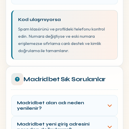
Kod ulaşmıyorsa
Spam klasörünü ve profildeki telefonu kontrol
edin. Numara değiştiyse ve eski numara
erişilemezse sıfırlama canlı destek ve kimlik
doğrulama ile tamamlanır.
Madridbet Sık Sorulanlar
Madridbet alan adı neden
yenilenir?
Curaçao lisanslı platformlar bölgede erişim
Madridbet yeni giriş adresini
kısıtına uğrayabilir. Eski alan adı kapanır, yedek