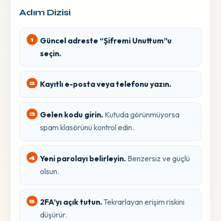
Adım Dizisi
Güncel adreste “Şifremi Unuttum”u
seçin.
Kayıtlı e-posta veya telefonu yazın.
Gelen kodu girin.
Kutuda görünmüyorsa
spam klasörünü kontrol edin.
Yeni parolayı belirleyin.
Benzersiz ve güçlü
olsun.
2FA’yı açık tutun.
Tekrarlayan erişim riskini
düşürür.