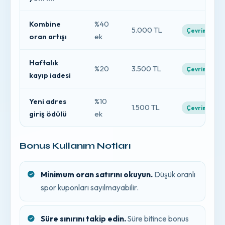
Kombine
%40
5.000 TL
Çevrimsiz
oran artışı
ek
Haftalık
%20
3.500 TL
Çevrimsiz
kayıp iadesi
Yeni adres
%10
1.500 TL
Çevrimsiz
giriş ödülü
ek
Bonus Kullanım Notları
Minimum oran satırını okuyun.
Düşük oranlı
spor kuponları sayılmayabilir.
Süre sınırını takip edin.
Süre bitince bonus