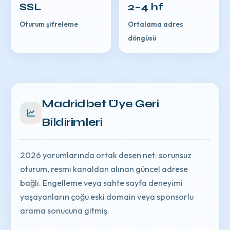
SSL
2–4 hf
Oturum şifreleme
Ortalama adres
döngüsü
Madridbet Üye Geri
Bildirimleri
2026 yorumlarında ortak desen net: sorunsuz
oturum, resmi kanaldan alınan güncel adrese
bağlı. Engelleme veya sahte sayfa deneyimi
yaşayanların çoğu eski domain veya sponsorlu
arama sonucuna gitmiş.