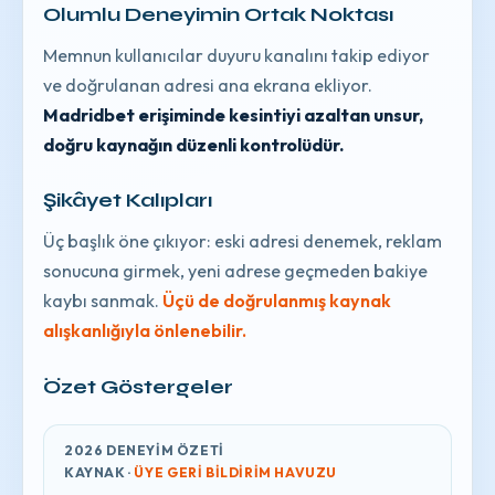
Olumlu Deneyimin Ortak Noktası
Memnun kullanıcılar duyuru kanalını takip ediyor
ve doğrulanan adresi ana ekrana ekliyor.
Madridbet erişiminde kesintiyi azaltan unsur,
doğru kaynağın düzenli kontrolüdür.
Şikâyet Kalıpları
Üç başlık öne çıkıyor: eski adresi denemek, reklam
sonucuna girmek, yeni adrese geçmeden bakiye
kaybı sanmak.
Üçü de doğrulanmış kaynak
alışkanlığıyla önlenebilir.
Özet Göstergeler
2026 DENEYIM ÖZETI
KAYNAK ·
ÜYE GERI BILDIRIM HAVUZU