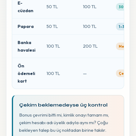
E-
50 TL
100 TL
30–60 dk
cüzdan
Papara
50 TL
100 TL
1–3 saat
Banka
100 TL
200 TL
Mesai saa
havalesi
Ön
ödemeli
100 TL
—
Çekim yo
kart
Çekim beklemedeyse üç kontrol
Bonus çevrimi bitti mi, kimlik onayı tamam mı,
çekim hesabı adı üyelik adıyla aynı mı? Çoğu
bekleyen talep bu üç noktadan birine takılır.