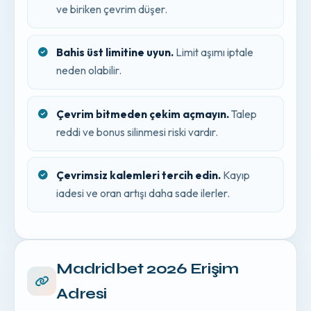
ve biriken çevrim düşer.
Bahis üst limitine uyun.
Limit aşımı iptale
neden olabilir.
Çevrim bitmeden çekim açmayın.
Talep
reddi ve bonus silinmesi riski vardır.
Çevrimsiz kalemleri tercih edin.
Kayıp
iadesi ve oran artışı daha sade ilerler.
Madridbet 2026 Erişim
Adresi