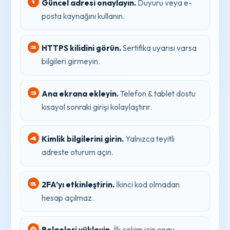
Güncel adresi onaylayın.
Duyuru veya e-
posta kaynağını kullanın.
HTTPS kilidini görün.
Sertifika uyarısı varsa
bilgileri girmeyin.
Ana ekrana ekleyin.
Telefon & tablet dostu
kısayol sonraki girişi kolaylaştırır.
Kimlik bilgilerini girin.
Yalnızca teyitli
adreste oturum açın.
2FA’yı etkinleştirin.
İkinci kod olmadan
hesap açılmaz.
Belgeleri yükleyin.
İlk çekim için onay