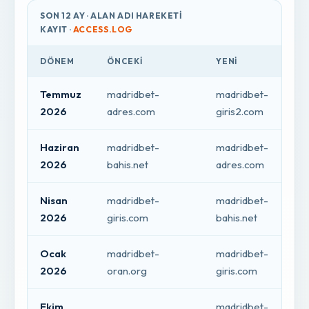
SON 12 AY · ALAN ADI HAREKETI
KAYIT ·
ACCESS.LOG
DÖNEM
ÖNCEKI
YENI
SE
Temmuz
madridbet-
madridbet-
E
2026
adres.com
giris2.com
Haziran
madridbet-
madridbet-
S
2026
bahis.net
adres.com
Nisan
madridbet-
madridbet-
E
2026
giris.com
bahis.net
Ocak
madridbet-
madridbet-
A
2026
oran.org
giris.com
Ekim
madridbet-