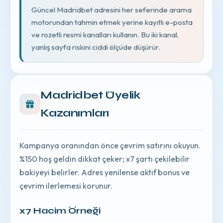
Güncel Madridbet adresini her seferinde arama
motorundan tahmin etmek yerine kayıtlı e-posta
ve rozetli resmi kanalları kullanın. Bu iki kanal,
yanlış sayfa riskini ciddi ölçüde düşürür.
Madridbet Üyelik
Kazanımları
Kampanya oranından önce çevrim satırını okuyun.
%150 hoş geldin dikkat çeker; x7 şartı çekilebilir
bakiyeyi belirler. Adres yenilense aktif bonus ve
çevrim ilerlemesi korunur.
x7 Hacim Örneği