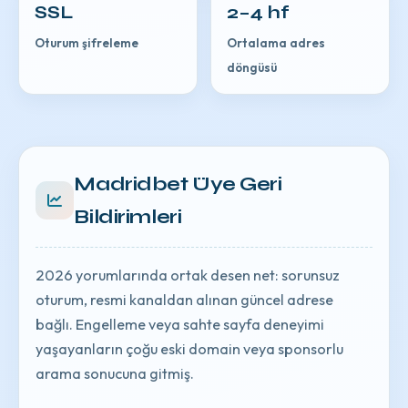
SSL
2–4 hf
Oturum şifreleme
Ortalama adres
döngüsü
Madridbet Üye Geri
Bildirimleri
2026 yorumlarında ortak desen net: sorunsuz
oturum, resmi kanaldan alınan güncel adrese
bağlı. Engelleme veya sahte sayfa deneyimi
yaşayanların çoğu eski domain veya sponsorlu
arama sonucuna gitmiş.