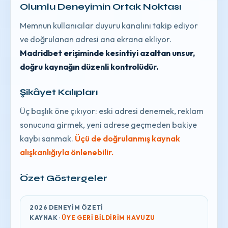
Olumlu Deneyimin Ortak Noktası
Memnun kullanıcılar duyuru kanalını takip ediyor
ve doğrulanan adresi ana ekrana ekliyor.
Madridbet erişiminde kesintiyi azaltan unsur,
doğru kaynağın düzenli kontrolüdür.
Şikâyet Kalıpları
Üç başlık öne çıkıyor: eski adresi denemek, reklam
sonucuna girmek, yeni adrese geçmeden bakiye
kaybı sanmak.
Üçü de doğrulanmış kaynak
alışkanlığıyla önlenebilir.
Özet Göstergeler
2026 DENEYIM ÖZETI
KAYNAK ·
ÜYE GERI BILDIRIM HAVUZU