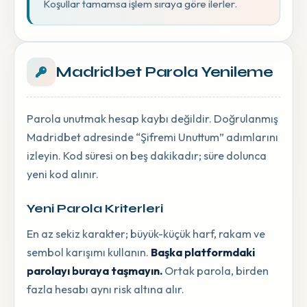
Koşullar tamamsa işlem sıraya göre ilerler.
Madridbet Parola Yenileme
Parola unutmak hesap kaybı değildir. Doğrulanmış
Madridbet adresinde “Şifremi Unuttum” adımlarını
izleyin. Kod süresi on beş dakikadır; süre dolunca
yeni kod alınır.
Yeni Parola Kriterleri
En az sekiz karakter; büyük-küçük harf, rakam ve
sembol karışımı kullanın.
Başka platformdaki
parolayı buraya taşmayın.
Ortak parola, birden
fazla hesabı aynı risk altına alır.