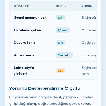
GÖSTERGE
DEĞER
YORUM
Genel memnuniyet
Erişim sürekliliği
%84
Ortalama çekim
Yönteme göre d
1,5 saat
Duyuru takibi
Geçişi yumuşatı
%71
Adres ömrü
Engel yoğunluğ
2–4 hafta
Sahte sayfa
Erişim sorunlar
%57
şikâyeti
kısmı
Yorumu Değerlendirme Ölçütü
Bir yorumu puanına göre değil, yazarın kullandığı
girişi doğrulayıp doğrulamadığına göre okuyun.