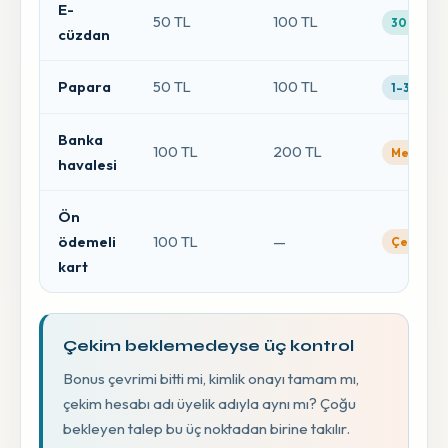
E-
50 TL
100 TL
30–60 dk
cüzdan
Papara
50 TL
100 TL
1–3 saat
Banka
100 TL
200 TL
Mesai saa
havalesi
Ön
ödemeli
100 TL
—
Çekim yo
kart
Çekim beklemedeyse üç kontrol
Bonus çevrimi bitti mi, kimlik onayı tamam mı,
çekim hesabı adı üyelik adıyla aynı mı? Çoğu
bekleyen talep bu üç noktadan birine takılır.