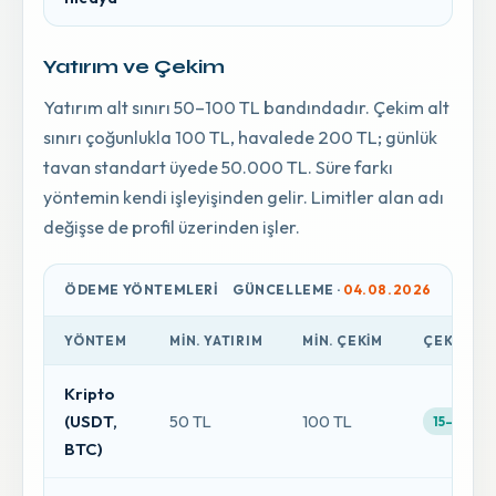
Yatırım ve Çekim
Yatırım alt sınırı 50–100 TL bandındadır. Çekim alt
sınırı çoğunlukla 100 TL, havalede 200 TL; günlük
tavan standart üyede 50.000 TL. Süre farkı
yöntemin kendi işleyişinden gelir. Limitler alan adı
değişse de profil üzerinden işler.
ÖDEME YÖNTEMLERI
GÜNCELLEME ·
04.08.2026
YÖNTEM
MIN. YATIRIM
MIN. ÇEKIM
ÇEKIM SÜ
Kripto
(USDT,
50 TL
100 TL
15–40 dk
BTC)