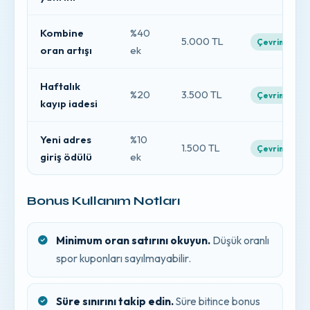
Kombine
%40
5.000 TL
Çevrimsiz
oran artışı
ek
Haftalık
%20
3.500 TL
Çevrimsiz
kayıp iadesi
Yeni adres
%10
1.500 TL
Çevrimsiz
giriş ödülü
ek
Bonus Kullanım Notları
Minimum oran satırını okuyun.
Düşük oranlı
spor kuponları sayılmayabilir.
Süre sınırını takip edin.
Süre bitince bonus