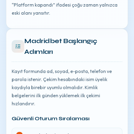
“Platform kapandı” ifadesi çoğu zaman yalnızca
eski alanı yansıtır.
Madridbet Başlangıç
Adımları
Kayıt formunda ad, soyad, e-posta, telefon ve
parola istenir. Çekim hesabındaki isim üyelik
kaydıyla birebir uyumlu olmalıdır. Kimlik
belgelerini ilk günden yüklemek ilk çekimi
hızlandırır.
Güvenli Oturum Sıralaması