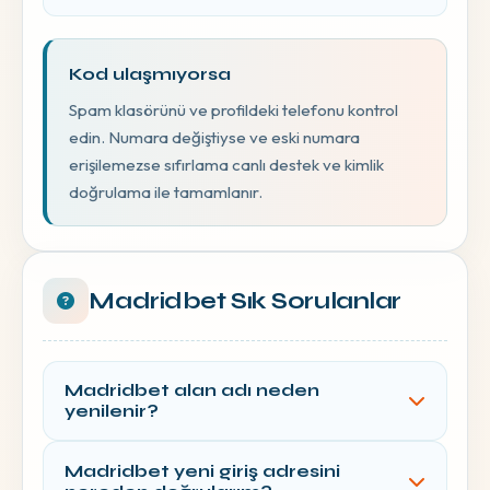
Kod ulaşmıyorsa
Spam klasörünü ve profildeki telefonu kontrol
edin. Numara değiştiyse ve eski numara
erişilemezse sıfırlama canlı destek ve kimlik
doğrulama ile tamamlanır.
Madridbet Sık Sorulanlar
Madridbet alan adı neden
yenilenir?
Curaçao lisanslı platformlar bölgede erişim
Madridbet yeni giriş adresini
kısıtına uğrayabilir. Eski alan adı kapanır, yedek