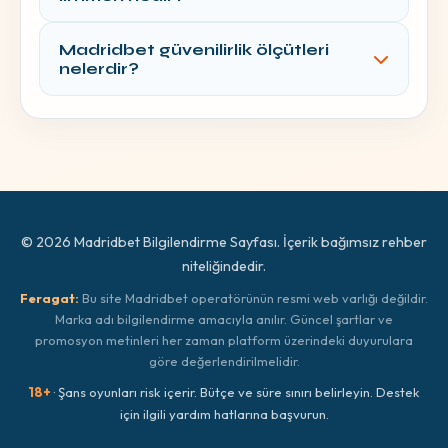
için 15.750 TL hacim gerekir. Alan adı değişse
Yatırım alt sınırı yönteme göre 50–100 TL. Çekim
çevrim sıfırlanmaz.
Madridbet güvenilirlik ölçütleri
alt sınırı çoğunlukla 100 TL, havalede 200 TL.
nelerdir?
Standart üye günlük çekim tavanı 50.000 TL.
Faaliyet izni Curaçao eGaming kapsamındadır.
Oturum SSL ile şifrelenir; oyunlar sertifikalı RNG
altyapısında çalışır. Kullanıcı tarafında 2FA ve
benzersiz parola önerilir.
© 2026 Madridbet Bilgilendirme Sayfası. İçerik bağımsız rehber
niteliğindedir.
Feragat:
Bu site Madridbet operatörünün resmi web varlığı değildir.
Marka adı bilgilendirme amacıyla anılır. Güncel şartlar ve
promosyon metinleri her zaman platform üzerindeki duyurulara
göre değerlendirilmelidir.
18+
· Şans oyunları risk içerir. Bütçe ve süre sınırı belirleyin. Destek
için ilgili yardım hatlarına başvurun.