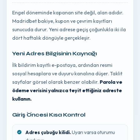
Engel döneminde kapanan site değil, alan adıdır.
Madridbet bakiye, kupon ve çevrim kayıtları
sunucuda durur. Yeni adrese geçiş çoğunlukla iki ila
dört haftalık döngüyle gerçekleşir.
Yeni Adres Bilgisinin Kaynağı
İlk bildirim kayıtlı e-postaya, ardından resmi
sosyal hesaplara ve duyuru kanalına düşer. Taklit
sayfalar görsel olarak benzer olabilir.
Parola ve
ödeme verisini yalnızca teyit ettiğiniz adreste
kullanın.
Giriş Öncesi Kısa Kontrol
Adres çubuğu kilidi.
Uyarı varsa oturumu