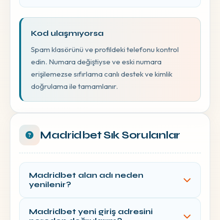
Kod ulaşmıyorsa
Spam klasörünü ve profildeki telefonu kontrol
edin. Numara değiştiyse ve eski numara
erişilemezse sıfırlama canlı destek ve kimlik
doğrulama ile tamamlanır.
Madridbet Sık Sorulanlar
Madridbet alan adı neden
yenilenir?
Curaçao lisanslı platformlar bölgede erişim
Madridbet yeni giriş adresini
kısıtına uğrayabilir. Eski alan adı kapanır, yedek