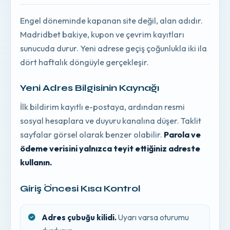
Engel döneminde kapanan site değil, alan adıdır.
Madridbet bakiye, kupon ve çevrim kayıtları
sunucuda durur. Yeni adrese geçiş çoğunlukla iki ila
dört haftalık döngüyle gerçekleşir.
Yeni Adres Bilgisinin Kaynağı
İlk bildirim kayıtlı e-postaya, ardından resmi
sosyal hesaplara ve duyuru kanalına düşer. Taklit
sayfalar görsel olarak benzer olabilir.
Parola ve
ödeme verisini yalnızca teyit ettiğiniz adreste
kullanın.
Giriş Öncesi Kısa Kontrol
Adres çubuğu kilidi.
Uyarı varsa oturumu