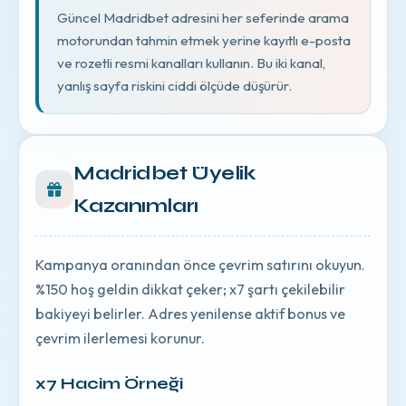
Güncel Madridbet adresini her seferinde arama
motorundan tahmin etmek yerine kayıtlı e-posta
ve rozetli resmi kanalları kullanın. Bu iki kanal,
yanlış sayfa riskini ciddi ölçüde düşürür.
Madridbet Üyelik
Kazanımları
Kampanya oranından önce çevrim satırını okuyun.
%150 hoş geldin dikkat çeker; x7 şartı çekilebilir
bakiyeyi belirler. Adres yenilense aktif bonus ve
çevrim ilerlemesi korunur.
x7 Hacim Örneği