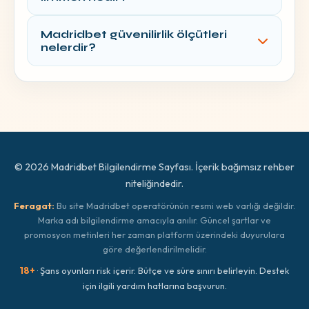
için 15.750 TL hacim gerekir. Alan adı değişse
Yatırım alt sınırı yönteme göre 50–100 TL. Çekim
çevrim sıfırlanmaz.
Madridbet güvenilirlik ölçütleri
alt sınırı çoğunlukla 100 TL, havalede 200 TL.
nelerdir?
Standart üye günlük çekim tavanı 50.000 TL.
Faaliyet izni Curaçao eGaming kapsamındadır.
Oturum SSL ile şifrelenir; oyunlar sertifikalı RNG
altyapısında çalışır. Kullanıcı tarafında 2FA ve
benzersiz parola önerilir.
© 2026 Madridbet Bilgilendirme Sayfası. İçerik bağımsız rehber
niteliğindedir.
Feragat:
Bu site Madridbet operatörünün resmi web varlığı değildir.
Marka adı bilgilendirme amacıyla anılır. Güncel şartlar ve
promosyon metinleri her zaman platform üzerindeki duyurulara
göre değerlendirilmelidir.
18+
· Şans oyunları risk içerir. Bütçe ve süre sınırı belirleyin. Destek
için ilgili yardım hatlarına başvurun.