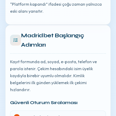
“Platform kapandı” ifadesi çoğu zaman yalnızca
eski alanı yansıtır.
Madridbet Başlangıç
Adımları
Kayıt formunda ad, soyad, e-posta, telefon ve
parola istenir. Çekim hesabındaki isim üyelik
kaydıyla birebir uyumlu olmalıdır. Kimlik
belgelerini ilk günden yüklemek ilk çekimi
hızlandırır.
Güvenli Oturum Sıralaması