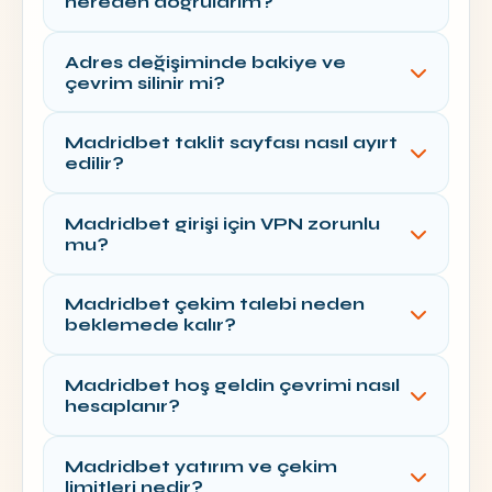
nereden doğrularım?
adres devreye alınır. Hesap verisi, bakiye ve
Öncelik kayıtlı e-posta, ardından rozetli resmi
kuponlar sunucuda kalır. Geçiş sıklığı genelde iki
Adres değişiminde bakiye ve
sosyal hesaplar ve duyuru kanalındadır. Arama
ila dört hafta aralığındadır.
çevrim silinir mi?
sonuçlarındaki sponsorlu satırlar her zaman
Hayır. Profil, bakiye, açık kuponlar ve bonus
resmi adrese çıkmaz. Belirsizlikte canlı destekten
Madridbet taklit sayfası nasıl ayırt
ilerlemesi hesap kimliğine bağlıdır. Alan adı
teyit alın.
edilir?
değişimi bu kayıtları etkilemez. Doğrulanmış yeni
Alan adını karakter karakter okuyun, HTTPS kilidini
adreste aynı kimlik bilgileriyle oturum açılır.
Madridbet girişi için VPN zorunlu
doğrulayın ve yalnızca teyitli kaynaktan gelen
mu?
adresi kullanın. Sponsorlu arama sonuçları ve
Zorunlu değildir. Doğrulanmış adres telefon ve
rozetsiz hesaplar risk taşır.
Madridbet çekim talebi neden
bilgisayar tarayıcısında açılır. Adresi ana ekrana
beklemede kalır?
eklemek sonraki oturumları hızlandırır;
Sık nedenler: tamamlanmamış bonus çevrimi,
yenilemede yalnızca kısayol güncellenir.
Madridbet hoş geldin çevrimi nasıl
eksik kimlik doğrulama veya çekim hesabı adıyla
hesaplanır?
üyelik adının uyuşmamasıdır. Üç koşul tamamsa
İlk yatırıma %150 ek kredi, tavan 7.500 TL, çevrim
işlem sıraya göre ilerler.
Madridbet yatırım ve çekim
x7 uygulanır. 1.500 TL yatırımda 2.250 TL bonus
limitleri nedir?