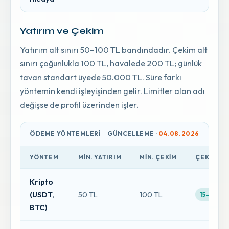
Yatırım ve Çekim
Yatırım alt sınırı 50–100 TL bandındadır. Çekim alt
sınırı çoğunlukla 100 TL, havalede 200 TL; günlük
tavan standart üyede 50.000 TL. Süre farkı
yöntemin kendi işleyişinden gelir. Limitler alan adı
değişse de profil üzerinden işler.
ÖDEME YÖNTEMLERI
GÜNCELLEME ·
04.08.2026
YÖNTEM
MIN. YATIRIM
MIN. ÇEKIM
ÇEKIM SÜ
Kripto
(USDT,
50 TL
100 TL
15–40 dk
BTC)