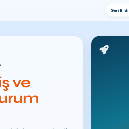
Geri Bild
t
iş ve
turum