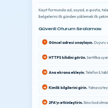
Kayıt formunda ad, soyad, e-posta, telef
belgelerini ilk günden yüklemek ilk çekim
Güvenli Oturum Sıralaması
Güncel adresi onaylayın.
Duyuru v
HTTPS kilidini görün.
Sertifika uyar
Ana ekrana ekleyin.
Telefon & table
Kimlik bilgilerini girin.
Yalnızca teyi
2FA’yı etkinleştirin.
İkinci kod olm