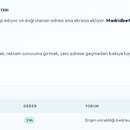
ası
ip ediyor ve doğrulanan adresi ana ekrana ekliyor.
Madridbet 
emek, reklam sonucuna girmek, yeni adrese geçmeden bakiye k
DEĞER
YORUM
Erişim sürekliliği belirley
%84