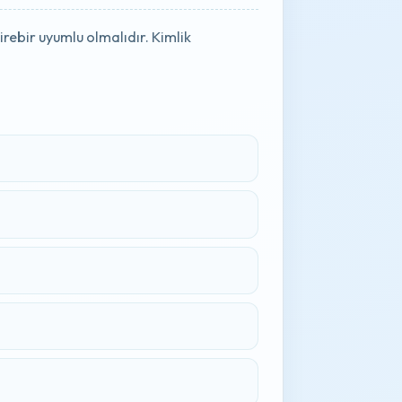
rebir uyumlu olmalıdır. Kimlik