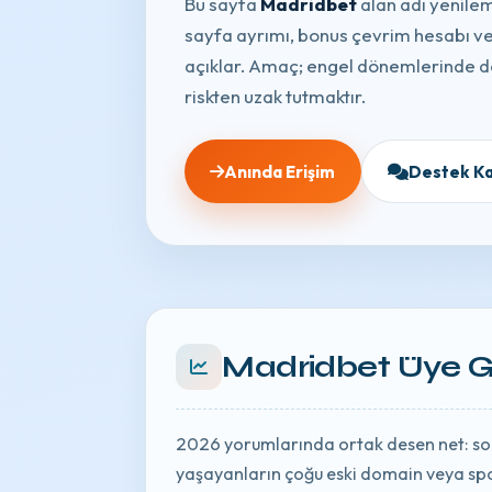
Bu sayfa
Madridbet
alan adı yenileme
sayfa ayrımı, bonus çevrim hesabı ve
açıklar. Amaç; engel dönemlerinde d
riskten uzak tutmaktır.
Anında Erişim
Destek Ka
Madridbet Üye Ger
2026 yorumlarında ortak desen net: sor
yaşayanların çoğu eski domain veya sp