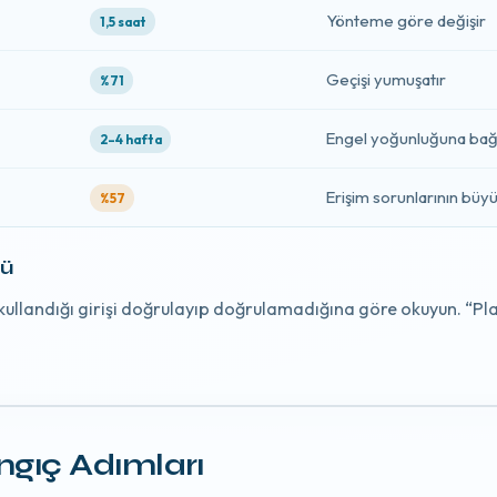
Yönteme göre değişir
1,5 saat
Geçişi yumuşatır
%71
Engel yoğunluğuna bağl
2–4 hafta
Erişim sorunlarının büyü
%57
tü
 kullandığı girişi doğrulayıp doğrulamadığına göre okuyun. “
gıç Adımları