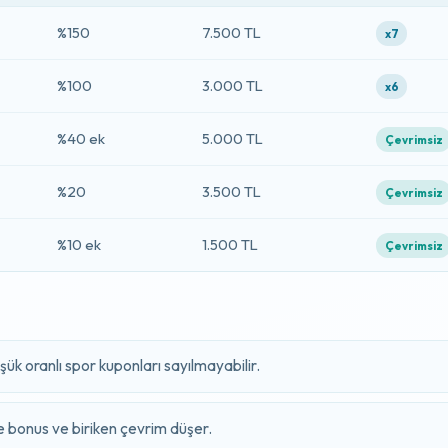
%150
7.500 TL
x7
%100
3.000 TL
x6
%40 ek
5.000 TL
Çevrimsiz
%20
3.500 TL
Çevrimsiz
%10 ek
1.500 TL
Çevrimsiz
ük oranlı spor kuponları sayılmayabilir.
e bonus ve biriken çevrim düşer.