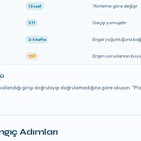
Yönteme göre değişir
1,5 saat
Geçişi yumuşatır
%71
Engel yoğunluğuna bağl
2–4 hafta
Erişim sorunlarının büyü
%57
tü
 kullandığı girişi doğrulayıp doğrulamadığına göre okuyun. “
gıç Adımları