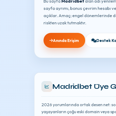
Bu sayfa
Madridbet
alan adı yenileme
sayfa ayrımı, bonus çevrim hesabı ve
açıklar. Amaç; engel dönemlerinde d
riskten uzak tutmaktır.
Anında Erişim
Destek Ka
Madridbet Üye Ger
2026 yorumlarında ortak desen net: sor
yaşayanların çoğu eski domain veya sp