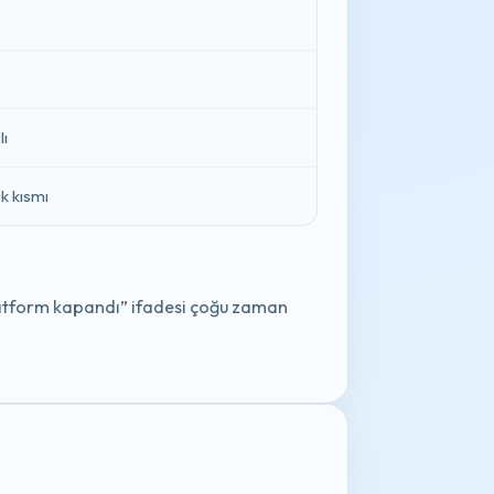
ı
k kısmı
Platform kapandı” ifadesi çoğu zaman