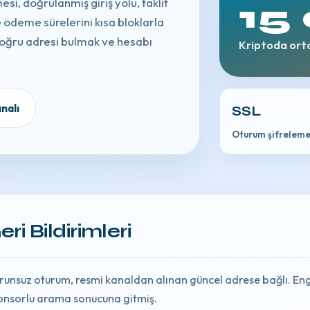
si, doğrulanmış giriş yolu, taklit
15
 ödeme sürelerini kısa bloklarla
oğru adresi bulmak ve hesabı
Kriptoda ort
nalı
SSL
Oturum şifrelem
i Bildirimleri
unsuz oturum, resmi kanaldan alınan güncel adrese bağlı. En
onsorlu arama sonucuna gitmiş.