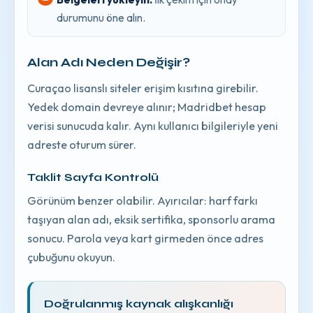
durumunu öne alın.
Alan Adı Neden Değişir?
Curaçao lisanslı siteler erişim kısıtına girebilir.
Yedek domain devreye alınır; Madridbet hesap
verisi sunucuda kalır. Aynı kullanıcı bilgileriyle yeni
adreste oturum sürer.
Taklit Sayfa Kontrolü
Görünüm benzer olabilir. Ayırıcılar: harf farkı
taşıyan alan adı, eksik sertifika, sponsorlu arama
sonucu. Parola veya kart girmeden önce adres
çubuğunu okuyun.
Doğrulanmış kaynak alışkanlığı