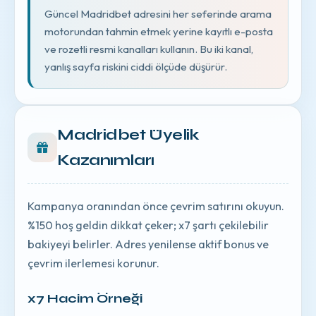
Güncel Madridbet adresini her seferinde arama
motorundan tahmin etmek yerine kayıtlı e-posta
ve rozetli resmi kanalları kullanın. Bu iki kanal,
yanlış sayfa riskini ciddi ölçüde düşürür.
Madridbet Üyelik
Kazanımları
Kampanya oranından önce çevrim satırını okuyun.
%150 hoş geldin dikkat çeker; x7 şartı çekilebilir
bakiyeyi belirler. Adres yenilense aktif bonus ve
çevrim ilerlemesi korunur.
x7 Hacim Örneği