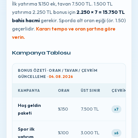
İlk yatırıma %150 ek, tavan 7.500 TL. 1.500 TL
yatırıma 2.250 TL bonus için
2.250 × 7 = 15.750 TL
bahis hacmi
gerekir. Sporda alt oran eşiği (ör. 1.50)
geçerlidir.
Kararı tempo ve oran şartına göre
verin.
Kampanya Tablosu
BONUS ÖZETI · ORAN / TAVAN / ÇEVRIM
GÜNCELLEME ·
04.08.2026
KAMPANYA
ORAN
ÜST SINIR
ÇEVRIM
Hoş geldin
%150
7.500 TL
x7
paketi
Spor ilk
%100
3.000 TL
x6
yatırım