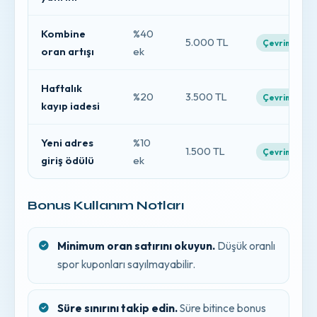
Kombine
%40
5.000 TL
Çevrimsiz
oran artışı
ek
Haftalık
%20
3.500 TL
Çevrimsiz
kayıp iadesi
Yeni adres
%10
1.500 TL
Çevrimsiz
giriş ödülü
ek
Bonus Kullanım Notları
Minimum oran satırını okuyun.
Düşük oranlı
spor kuponları sayılmayabilir.
Süre sınırını takip edin.
Süre bitince bonus