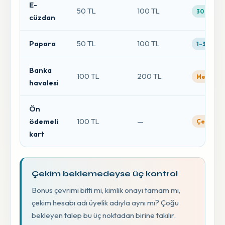
E-
50 TL
100 TL
30–60 dk
cüzdan
Papara
50 TL
100 TL
1–3 saat
Banka
100 TL
200 TL
Mesai saa
havalesi
Ön
ödemeli
100 TL
—
Çekim yo
kart
Çekim beklemedeyse üç kontrol
Bonus çevrimi bitti mi, kimlik onayı tamam mı,
çekim hesabı adı üyelik adıyla aynı mı? Çoğu
bekleyen talep bu üç noktadan birine takılır.