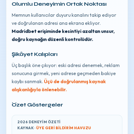
Olumlu Deneyimin Ortak Noktası
Memnun kullanıcılar duyuru kanalını takip ediyor
ve doğrulanan adresi ana ekrana ekliyor.
Madridbet erişiminde kesintiyi azaltan unsur,
doğru kaynağın düzenli kontrolüdür.
Şikâyet Kalıpları
Üç başlık öne çıkıyor: eski adresi denemek, reklam
sonucuna girmek, yeni adrese geçmeden bakiye
kaybı sanmak.
Üçü de doğrulanmış kaynak
alışkanlığıyla önlenebilir.
Özet Göstergeler
2026 DENEYIM ÖZETI
KAYNAK ·
ÜYE GERI BILDIRIM HAVUZU