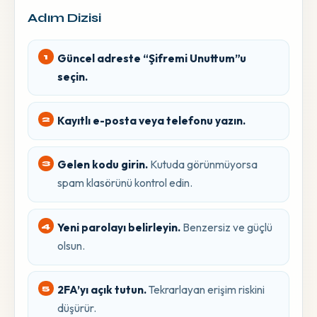
Adım Dizisi
Güncel adreste “Şifremi Unuttum”u
seçin.
Kayıtlı e-posta veya telefonu yazın.
Gelen kodu girin.
Kutuda görünmüyorsa
spam klasörünü kontrol edin.
Yeni parolayı belirleyin.
Benzersiz ve güçlü
olsun.
2FA’yı açık tutun.
Tekrarlayan erişim riskini
düşürür.