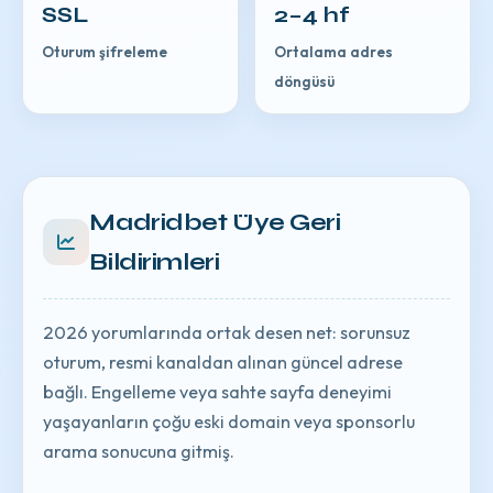
SSL
2–4 hf
Oturum şifreleme
Ortalama adres
döngüsü
Madridbet Üye Geri
Bildirimleri
2026 yorumlarında ortak desen net: sorunsuz
oturum, resmi kanaldan alınan güncel adrese
bağlı. Engelleme veya sahte sayfa deneyimi
yaşayanların çoğu eski domain veya sponsorlu
arama sonucuna gitmiş.