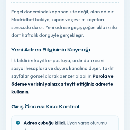
Engel döneminde kapanan site değil, alan adıdır.
Madridbet bakiye, kupon ve çevrim kayıtları
sunucuda durur. Yeni adrese geçiş çoğunlukla iki ila
dört haftalık döngüyle gerçekleşir.
Yeni Adres Bilgisinin Kaynağı
İlk bildirim kayıtlı e-postaya, ardından resmi
sosyal hesaplara ve duyuru kanalına düşer. Taklit
sayfalar görsel olarak benzer olabilir.
Parola ve
ödeme verisini yalnızca teyit ettiğiniz adreste
kullanın.
Giriş Öncesi Kısa Kontrol
Adres çubuğu kilidi.
Uyarı varsa oturumu