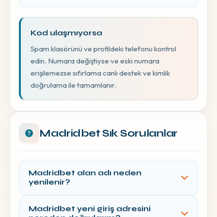
Kod ulaşmıyorsa
Spam klasörünü ve profildeki telefonu kontrol
edin. Numara değiştiyse ve eski numara
erişilemezse sıfırlama canlı destek ve kimlik
doğrulama ile tamamlanır.
Madridbet Sık Sorulanlar
Madridbet alan adı neden
yenilenir?
Curaçao lisanslı platformlar bölgede erişim
Madridbet yeni giriş adresini
kısıtına uğrayabilir. Eski alan adı kapanır, yedek