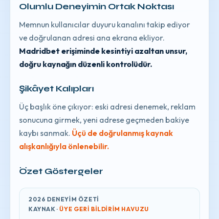
Olumlu Deneyimin Ortak Noktası
Memnun kullanıcılar duyuru kanalını takip ediyor
ve doğrulanan adresi ana ekrana ekliyor.
Madridbet erişiminde kesintiyi azaltan unsur,
doğru kaynağın düzenli kontrolüdür.
Şikâyet Kalıpları
Üç başlık öne çıkıyor: eski adresi denemek, reklam
sonucuna girmek, yeni adrese geçmeden bakiye
kaybı sanmak.
Üçü de doğrulanmış kaynak
alışkanlığıyla önlenebilir.
Özet Göstergeler
2026 DENEYIM ÖZETI
KAYNAK ·
ÜYE GERI BILDIRIM HAVUZU