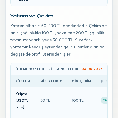
Yatırım ve Çekim
Yatırım alt sınırı 50–100 TL bandındadır. Çekim alt
sınırı çoğunlukla 100 TL, havalede 200 TL; günlük
tavan standart üyede 50.000 TL. Süre farkı
yöntemin kendi işleyişinden gelir. Limitler alan adı
değişse de profil üzerinden işler.
ÖDEME YÖNTEMLERI
GÜNCELLEME ·
04.08.2026
YÖNTEM
MIN. YATIRIM
MIN. ÇEKIM
ÇEKIM SÜ
Kripto
(USDT,
50 TL
100 TL
15–40 dk
BTC)