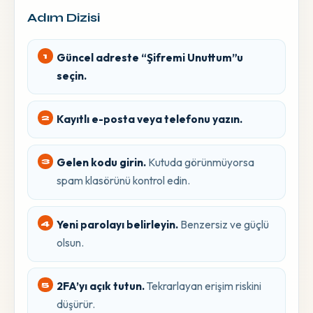
Adım Dizisi
Güncel adreste “Şifremi Unuttum”u
seçin.
Kayıtlı e-posta veya telefonu yazın.
Gelen kodu girin.
Kutuda görünmüyorsa
spam klasörünü kontrol edin.
Yeni parolayı belirleyin.
Benzersiz ve güçlü
olsun.
2FA’yı açık tutun.
Tekrarlayan erişim riskini
düşürür.