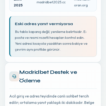
madridbet2025.cc
D
2025
oran.org
Eski adres yanıt vermiyorsa
Bu tablo kapanış değil, yenileme belirtisidir. E-
posta ve resmi rozetli hesapları kontrol edin.
Yeni adresi kısayola yazdıktan sonra bakiye ve
çevrim aynı profilde görünür.
Madridbet Destek ve
Ödeme
Acil giriş ve adres teyidinde canlı sohbet tercih
edilir; ortalama yanıt yaklaşık iki dakikadır. Belge