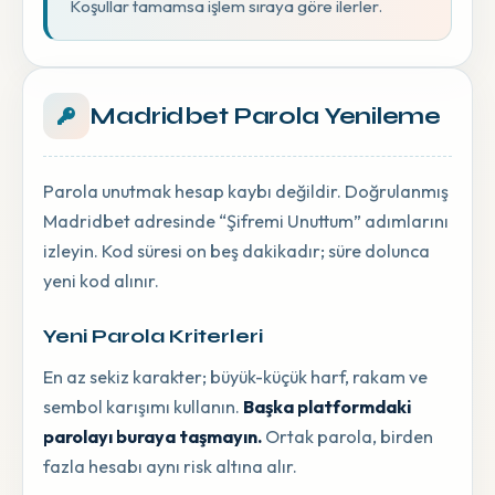
Koşullar tamamsa işlem sıraya göre ilerler.
Madridbet Parola Yenileme
Parola unutmak hesap kaybı değildir. Doğrulanmış
Madridbet adresinde “Şifremi Unuttum” adımlarını
izleyin. Kod süresi on beş dakikadır; süre dolunca
yeni kod alınır.
Yeni Parola Kriterleri
En az sekiz karakter; büyük-küçük harf, rakam ve
sembol karışımı kullanın.
Başka platformdaki
parolayı buraya taşmayın.
Ortak parola, birden
fazla hesabı aynı risk altına alır.