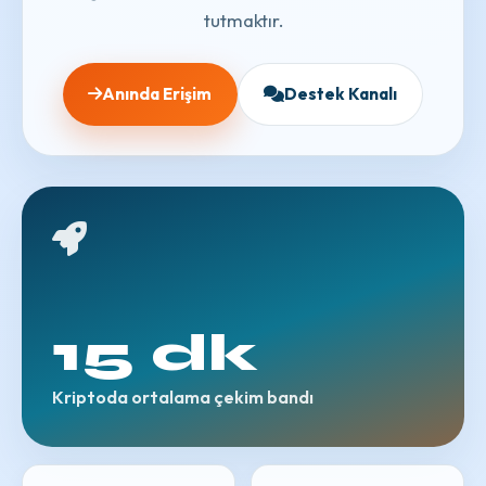
tutmaktır.
Anında Erişim
Destek Kanalı
15 dk
Kriptoda ortalama çekim bandı