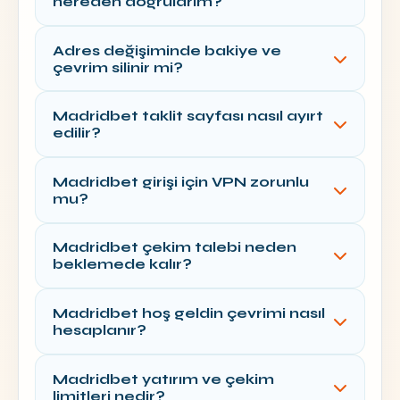
nereden doğrularım?
adres devreye alınır. Hesap verisi, bakiye ve
Öncelik kayıtlı e-posta, ardından rozetli resmi
kuponlar sunucuda kalır. Geçiş sıklığı genelde iki
Adres değişiminde bakiye ve
sosyal hesaplar ve duyuru kanalındadır. Arama
ila dört hafta aralığındadır.
çevrim silinir mi?
sonuçlarındaki sponsorlu satırlar her zaman
Hayır. Profil, bakiye, açık kuponlar ve bonus
resmi adrese çıkmaz. Belirsizlikte canlı destekten
Madridbet taklit sayfası nasıl ayırt
ilerlemesi hesap kimliğine bağlıdır. Alan adı
teyit alın.
edilir?
değişimi bu kayıtları etkilemez. Doğrulanmış yeni
Alan adını karakter karakter okuyun, HTTPS kilidini
adreste aynı kimlik bilgileriyle oturum açılır.
Madridbet girişi için VPN zorunlu
doğrulayın ve yalnızca teyitli kaynaktan gelen
mu?
adresi kullanın. Sponsorlu arama sonuçları ve
Zorunlu değildir. Doğrulanmış adres telefon ve
rozetsiz hesaplar risk taşır.
Madridbet çekim talebi neden
bilgisayar tarayıcısında açılır. Adresi ana ekrana
beklemede kalır?
eklemek sonraki oturumları hızlandırır;
Sık nedenler: tamamlanmamış bonus çevrimi,
yenilemede yalnızca kısayol güncellenir.
Madridbet hoş geldin çevrimi nasıl
eksik kimlik doğrulama veya çekim hesabı adıyla
hesaplanır?
üyelik adının uyuşmamasıdır. Üç koşul tamamsa
İlk yatırıma %150 ek kredi, tavan 7.500 TL, çevrim
işlem sıraya göre ilerler.
Madridbet yatırım ve çekim
x7 uygulanır. 1.500 TL yatırımda 2.250 TL bonus
limitleri nedir?