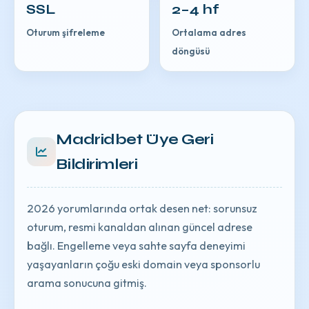
SSL
2–4 hf
Oturum şifreleme
Ortalama adres
döngüsü
Madridbet Üye Geri
Bildirimleri
2026 yorumlarında ortak desen net: sorunsuz
oturum, resmi kanaldan alınan güncel adrese
bağlı. Engelleme veya sahte sayfa deneyimi
yaşayanların çoğu eski domain veya sponsorlu
arama sonucuna gitmiş.