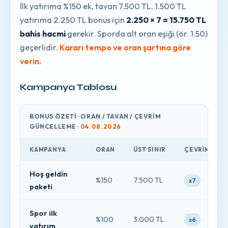
İlk yatırıma %150 ek, tavan 7.500 TL. 1.500 TL
yatırıma 2.250 TL bonus için
2.250 × 7 = 15.750 TL
bahis hacmi
gerekir. Sporda alt oran eşiği (ör. 1.50)
geçerlidir.
Kararı tempo ve oran şartına göre
verin.
Kampanya Tablosu
BONUS ÖZETI · ORAN / TAVAN / ÇEVRIM
GÜNCELLEME ·
04.08.2026
KAMPANYA
ORAN
ÜST SINIR
ÇEVRIM
Hoş geldin
%150
7.500 TL
x7
paketi
Spor ilk
%100
3.000 TL
x6
yatırım