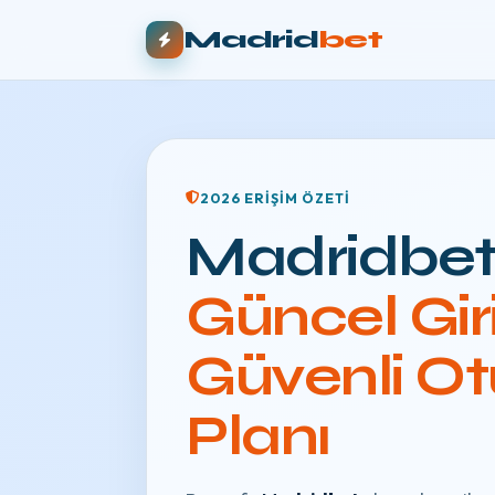
Madrid
bet
2026 ERIŞIM ÖZETI
Madridbe
Güncel Gir
Güvenli O
Planı