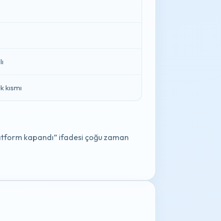
ı
k kısmı
Platform kapandı” ifadesi çoğu zaman