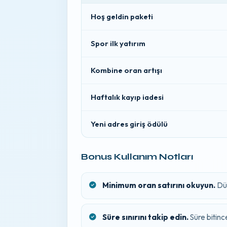
Hoş geldin paketi
Spor ilk yatırım
Kombine oran artışı
Haftalık kayıp iadesi
Yeni adres giriş ödülü
Bonus Kullanım Notları
Minimum oran satırını okuyun.
Düş
Süre sınırını takip edin.
Süre bitinc