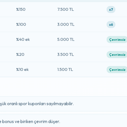
%150
7.500 TL
x7
%100
3.000 TL
x6
%40 ek
5.000 TL
Çevrimsiz
%20
3.500 TL
Çevrimsiz
%10 ek
1.500 TL
Çevrimsiz
ük oranlı spor kuponları sayılmayabilir.
e bonus ve biriken çevrim düşer.