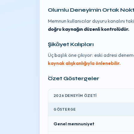
Olumlu Deneyimin Ortak Nokt
Memnun kullanıcılar duyuru kanalını tak
doğru kaynağın düzenli kontrolüdür.
Şikâyet Kalıpları
Üç başlık öne çıkıyor: eski adresi den
kaynak alışkanlığıyla önlenebilir.
Özet Göstergeler
2026 DENEYIM ÖZETI
GÖSTERGE
Genel memnuniyet