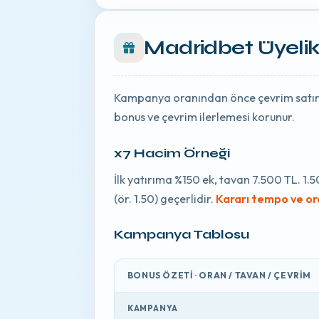
Madridbet Üyelik
Kampanya oranından önce çevrim satırını 
bonus ve çevrim ilerlemesi korunur.
x7 Hacim Örneği
İlk yatırıma %150 ek, tavan 7.500 TL. 1.
(ör. 1.50) geçerlidir.
Kararı tempo ve ora
Kampanya Tablosu
BONUS ÖZETI · ORAN / TAVAN / ÇEVRIM
KAMPANYA