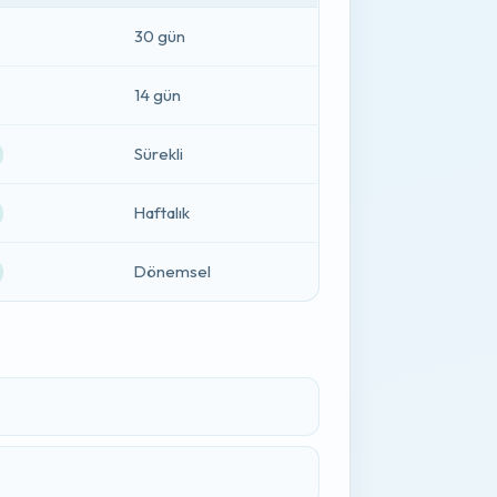
30 gün
14 gün
Sürekli
Haftalık
Dönemsel