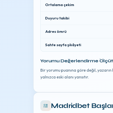
Ortalama çekim
Duyuru takibi
Adres ömrü
Sahte sayfa şikâyeti
Yorumu Değerlendirme Ölçü
Bir yorumu puanına göre değil, yazarın
yalnızca eski alanı yansıtır.
Madridbet Başlan