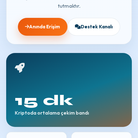
tutmaktır.
Anında Erişim
Destek Kanalı
15 dk
Kriptoda ortalama çekim bandı