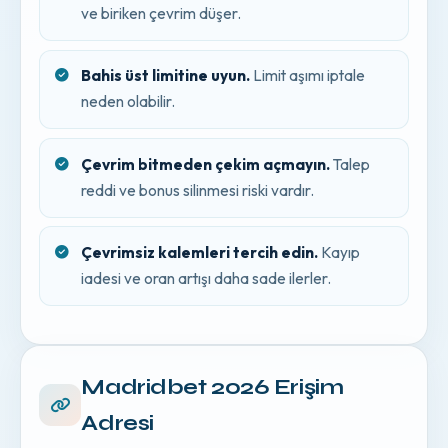
ve biriken çevrim düşer.
Bahis üst limitine uyun.
Limit aşımı iptale
neden olabilir.
Çevrim bitmeden çekim açmayın.
Talep
reddi ve bonus silinmesi riski vardır.
Çevrimsiz kalemleri tercih edin.
Kayıp
iadesi ve oran artışı daha sade ilerler.
Madridbet 2026 Erişim
Adresi