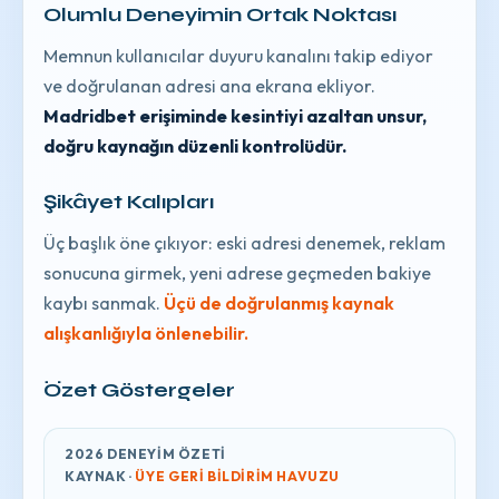
Olumlu Deneyimin Ortak Noktası
Memnun kullanıcılar duyuru kanalını takip ediyor
ve doğrulanan adresi ana ekrana ekliyor.
Madridbet erişiminde kesintiyi azaltan unsur,
doğru kaynağın düzenli kontrolüdür.
Şikâyet Kalıpları
Üç başlık öne çıkıyor: eski adresi denemek, reklam
sonucuna girmek, yeni adrese geçmeden bakiye
kaybı sanmak.
Üçü de doğrulanmış kaynak
alışkanlığıyla önlenebilir.
Özet Göstergeler
2026 DENEYIM ÖZETI
KAYNAK ·
ÜYE GERI BILDIRIM HAVUZU