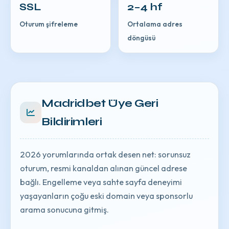
SSL
2–4 hf
Oturum şifreleme
Ortalama adres
döngüsü
Madridbet Üye Geri
Bildirimleri
2026 yorumlarında ortak desen net: sorunsuz
oturum, resmi kanaldan alınan güncel adrese
bağlı. Engelleme veya sahte sayfa deneyimi
yaşayanların çoğu eski domain veya sponsorlu
arama sonucuna gitmiş.