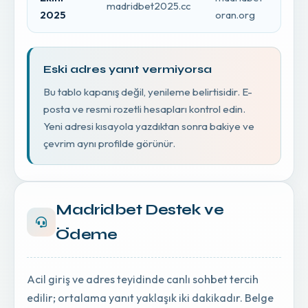
madridbet2025.cc
D
2025
oran.org
Eski adres yanıt vermiyorsa
Bu tablo kapanış değil, yenileme belirtisidir. E-
posta ve resmi rozetli hesapları kontrol edin.
Yeni adresi kısayola yazdıktan sonra bakiye ve
çevrim aynı profilde görünür.
Madridbet Destek ve
Ödeme
Acil giriş ve adres teyidinde canlı sohbet tercih
edilir; ortalama yanıt yaklaşık iki dakikadır. Belge