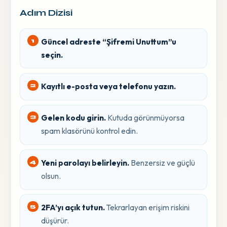
Adım Dizisi
Güncel adreste “Şifremi Unuttum”u
seçin.
Kayıtlı e-posta veya telefonu yazın.
Gelen kodu girin.
Kutuda görünmüyorsa
spam klasörünü kontrol edin.
Yeni parolayı belirleyin.
Benzersiz ve güçlü
olsun.
2FA’yı açık tutun.
Tekrarlayan erişim riskini
düşürür.