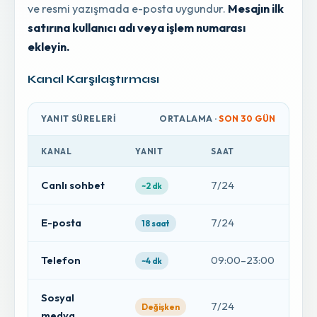
ve resmi yazışmada e-posta uygundur.
Mesajın ilk
satırına kullanıcı adı veya işlem numarası
ekleyin.
Kanal Karşılaştırması
YANIT SÜRELERI
ORTALAMA ·
SON 30 GÜN
KANAL
YANIT
SAAT
UY
Canlı sohbet
7/24
Adre
~2 dk
E-posta
7/24
Bel
18 saat
Telefon
09:00–23:00
Hes
~4 dk
Sosyal
7/24
Adr
Değişken
medya