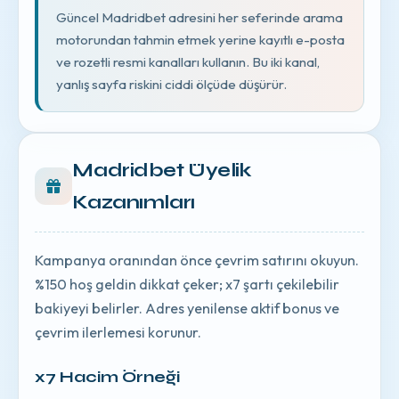
Güncel Madridbet adresini her seferinde arama
motorundan tahmin etmek yerine kayıtlı e-posta
ve rozetli resmi kanalları kullanın. Bu iki kanal,
yanlış sayfa riskini ciddi ölçüde düşürür.
Madridbet Üyelik
Kazanımları
Kampanya oranından önce çevrim satırını okuyun.
%150 hoş geldin dikkat çeker; x7 şartı çekilebilir
bakiyeyi belirler. Adres yenilense aktif bonus ve
çevrim ilerlemesi korunur.
x7 Hacim Örneği