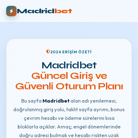
Madrid
bet
2026 ERIŞIM ÖZETI
Madridbet
Güncel Giriş ve
Güvenli Oturum Planı
Bu sayfa
Madridbet
alan adı yenilemesi,
doğrulanmış giriş yolu, taklit sayfa ayrımı, bonus
çevrim hesabı ve ödeme sürelerini kısa
bloklarla açıklar. Amaç; engel dönemlerinde
doğru adresi bulmak ve hesabı riskten uzak