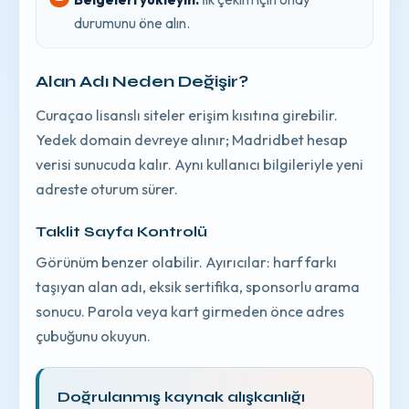
durumunu öne alın.
Alan Adı Neden Değişir?
Curaçao lisanslı siteler erişim kısıtına girebilir.
Yedek domain devreye alınır; Madridbet hesap
verisi sunucuda kalır. Aynı kullanıcı bilgileriyle yeni
adreste oturum sürer.
Taklit Sayfa Kontrolü
Görünüm benzer olabilir. Ayırıcılar: harf farkı
taşıyan alan adı, eksik sertifika, sponsorlu arama
sonucu. Parola veya kart girmeden önce adres
çubuğunu okuyun.
Doğrulanmış kaynak alışkanlığı