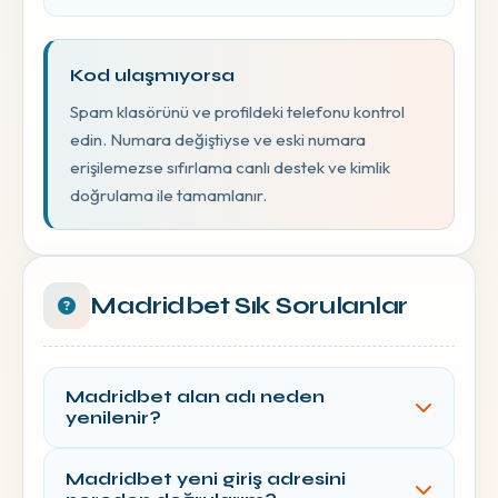
Kod ulaşmıyorsa
Spam klasörünü ve profildeki telefonu kontrol
edin. Numara değiştiyse ve eski numara
erişilemezse sıfırlama canlı destek ve kimlik
doğrulama ile tamamlanır.
Madridbet Sık Sorulanlar
Madridbet alan adı neden
yenilenir?
Curaçao lisanslı platformlar bölgede erişim
Madridbet yeni giriş adresini
kısıtına uğrayabilir. Eski alan adı kapanır, yedek