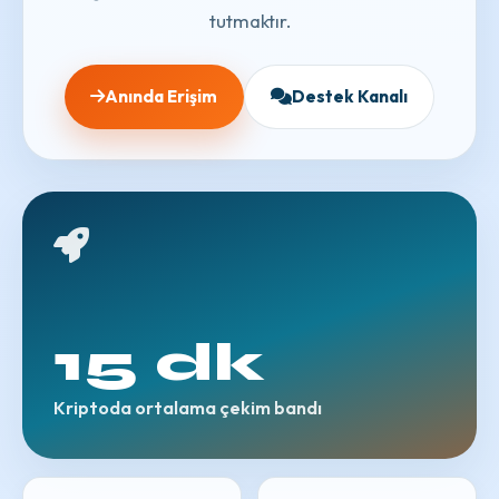
tutmaktır.
Anında Erişim
Destek Kanalı
15 dk
Kriptoda ortalama çekim bandı