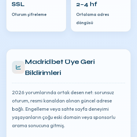
SSL
2–4 hf
Oturum şifreleme
Ortalama adres
döngüsü
Madridbet Üye Geri
Bildirimleri
2026 yorumlarında ortak desen net: sorunsuz
oturum, resmi kanaldan alınan güncel adrese
bağlı. Engelleme veya sahte sayfa deneyimi
yaşayanların çoğu eski domain veya sponsorlu
arama sonucuna gitmiş.