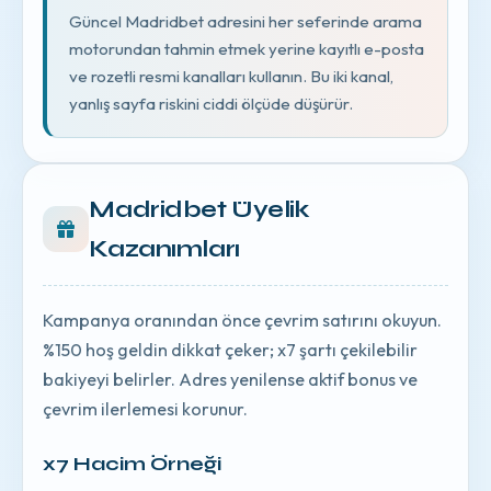
Güncel Madridbet adresini her seferinde arama
motorundan tahmin etmek yerine kayıtlı e-posta
ve rozetli resmi kanalları kullanın. Bu iki kanal,
yanlış sayfa riskini ciddi ölçüde düşürür.
Madridbet Üyelik
Kazanımları
Kampanya oranından önce çevrim satırını okuyun.
%150 hoş geldin dikkat çeker; x7 şartı çekilebilir
bakiyeyi belirler. Adres yenilense aktif bonus ve
çevrim ilerlemesi korunur.
x7 Hacim Örneği