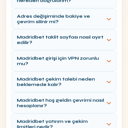
nereden doğrularım?
adres devreye alınır. Hesap verisi, bakiye ve
Öncelik kayıtlı e-posta, ardından rozetli resmi
kuponlar sunucuda kalır. Geçiş sıklığı genelde iki
Adres değişiminde bakiye ve
sosyal hesaplar ve duyuru kanalındadır. Arama
ila dört hafta aralığındadır.
çevrim silinir mi?
sonuçlarındaki sponsorlu satırlar her zaman
Hayır. Profil, bakiye, açık kuponlar ve bonus
resmi adrese çıkmaz. Belirsizlikte canlı destekten
Madridbet taklit sayfası nasıl ayırt
ilerlemesi hesap kimliğine bağlıdır. Alan adı
teyit alın.
edilir?
değişimi bu kayıtları etkilemez. Doğrulanmış yeni
Alan adını karakter karakter okuyun, HTTPS kilidini
adreste aynı kimlik bilgileriyle oturum açılır.
Madridbet girişi için VPN zorunlu
doğrulayın ve yalnızca teyitli kaynaktan gelen
mu?
adresi kullanın. Sponsorlu arama sonuçları ve
Zorunlu değildir. Doğrulanmış adres telefon ve
rozetsiz hesaplar risk taşır.
Madridbet çekim talebi neden
bilgisayar tarayıcısında açılır. Adresi ana ekrana
beklemede kalır?
eklemek sonraki oturumları hızlandırır;
Sık nedenler: tamamlanmamış bonus çevrimi,
yenilemede yalnızca kısayol güncellenir.
Madridbet hoş geldin çevrimi nasıl
eksik kimlik doğrulama veya çekim hesabı adıyla
hesaplanır?
üyelik adının uyuşmamasıdır. Üç koşul tamamsa
İlk yatırıma %150 ek kredi, tavan 7.500 TL, çevrim
işlem sıraya göre ilerler.
Madridbet yatırım ve çekim
x7 uygulanır. 1.500 TL yatırımda 2.250 TL bonus
limitleri nedir?