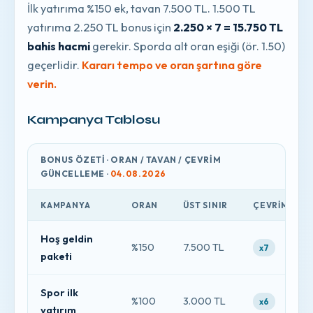
İlk yatırıma %150 ek, tavan 7.500 TL. 1.500 TL
yatırıma 2.250 TL bonus için
2.250 × 7 = 15.750 TL
bahis hacmi
gerekir. Sporda alt oran eşiği (ör. 1.50)
geçerlidir.
Kararı tempo ve oran şartına göre
verin.
Kampanya Tablosu
BONUS ÖZETI · ORAN / TAVAN / ÇEVRIM
GÜNCELLEME ·
04.08.2026
KAMPANYA
ORAN
ÜST SINIR
ÇEVRIM
Hoş geldin
%150
7.500 TL
x7
paketi
Spor ilk
%100
3.000 TL
x6
yatırım