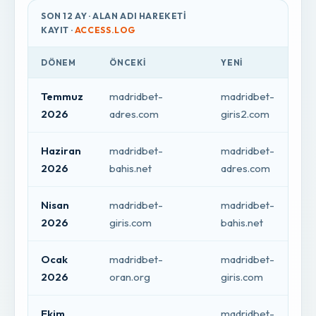
SON 12 AY · ALAN ADI HAREKETI
KAYIT ·
ACCESS.LOG
DÖNEM
ÖNCEKI
YENI
SE
Temmuz
madridbet-
madridbet-
E
2026
adres.com
giris2.com
Haziran
madridbet-
madridbet-
S
2026
bahis.net
adres.com
Nisan
madridbet-
madridbet-
E
2026
giris.com
bahis.net
Ocak
madridbet-
madridbet-
A
2026
oran.org
giris.com
Ekim
madridbet-