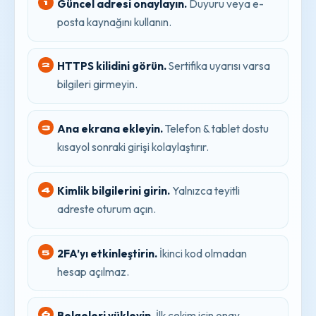
Güncel adresi onaylayın.
Duyuru veya e-
posta kaynağını kullanın.
HTTPS kilidini görün.
Sertifika uyarısı varsa
bilgileri girmeyin.
Ana ekrana ekleyin.
Telefon & tablet dostu
kısayol sonraki girişi kolaylaştırır.
Kimlik bilgilerini girin.
Yalnızca teyitli
adreste oturum açın.
2FA’yı etkinleştirin.
İkinci kod olmadan
hesap açılmaz.
Belgeleri yükleyin.
İlk çekim için onay