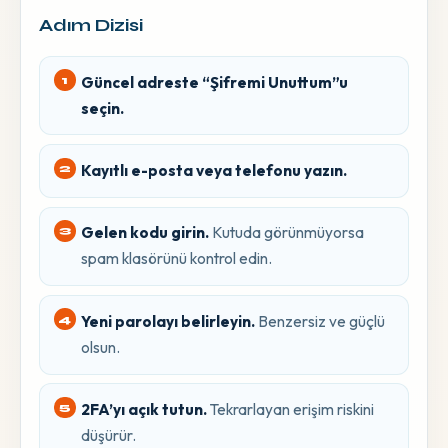
Adım Dizisi
Güncel adreste “Şifremi Unuttum”u
seçin.
Kayıtlı e-posta veya telefonu yazın.
Gelen kodu girin.
Kutuda görünmüyorsa
spam klasörünü kontrol edin.
Yeni parolayı belirleyin.
Benzersiz ve güçlü
olsun.
2FA’yı açık tutun.
Tekrarlayan erişim riskini
düşürür.