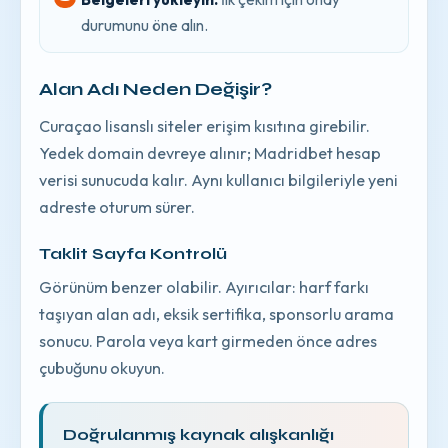
durumunu öne alın.
Alan Adı Neden Değişir?
Curaçao lisanslı siteler erişim kısıtına girebilir.
Yedek domain devreye alınır; Madridbet hesap
verisi sunucuda kalır. Aynı kullanıcı bilgileriyle yeni
adreste oturum sürer.
Taklit Sayfa Kontrolü
Görünüm benzer olabilir. Ayırıcılar: harf farkı
taşıyan alan adı, eksik sertifika, sponsorlu arama
sonucu. Parola veya kart girmeden önce adres
çubuğunu okuyun.
Doğrulanmış kaynak alışkanlığı