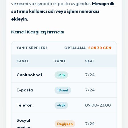
ve resmi yazışmada e-posta uygundur.
Mesajın ilk
satırına kullanıcı adı veya işlem numarası
ekleyin.
Kanal Karşılaştırması
YANIT SÜRELERI
ORTALAMA ·
SON 30 GÜN
KANAL
YANIT
SAAT
UY
Canlı sohbet
7/24
Adre
~2 dk
E-posta
7/24
Bel
18 saat
Telefon
09:00–23:00
Hes
~4 dk
Sosyal
7/24
Adr
Değişken
medya