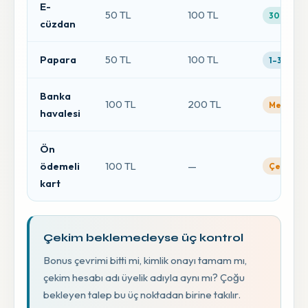
E-
50 TL
100 TL
30–60 dk
cüzdan
Papara
50 TL
100 TL
1–3 saat
Banka
100 TL
200 TL
Mesai saa
havalesi
Ön
ödemeli
100 TL
—
Çekim yo
kart
Çekim beklemedeyse üç kontrol
Bonus çevrimi bitti mi, kimlik onayı tamam mı,
çekim hesabı adı üyelik adıyla aynı mı? Çoğu
bekleyen talep bu üç noktadan birine takılır.