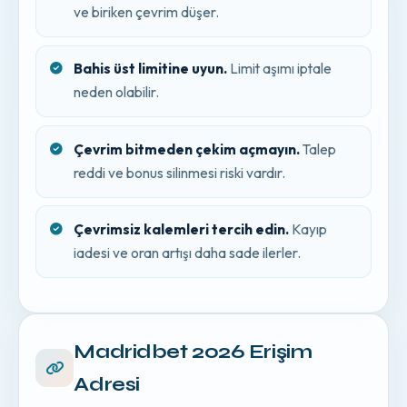
ve biriken çevrim düşer.
Bahis üst limitine uyun.
Limit aşımı iptale
neden olabilir.
Çevrim bitmeden çekim açmayın.
Talep
reddi ve bonus silinmesi riski vardır.
Çevrimsiz kalemleri tercih edin.
Kayıp
iadesi ve oran artışı daha sade ilerler.
Madridbet 2026 Erişim
Adresi