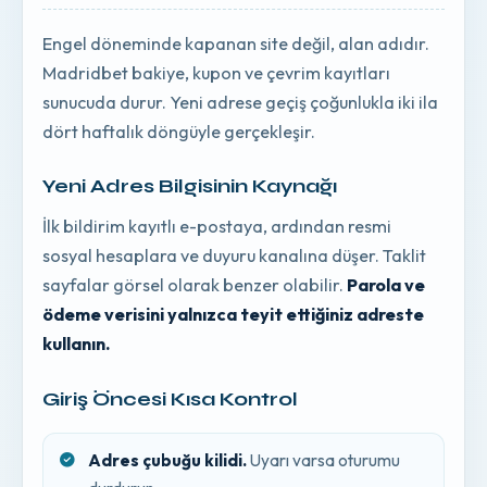
Engel döneminde kapanan site değil, alan adıdır.
Madridbet bakiye, kupon ve çevrim kayıtları
sunucuda durur. Yeni adrese geçiş çoğunlukla iki ila
dört haftalık döngüyle gerçekleşir.
Yeni Adres Bilgisinin Kaynağı
İlk bildirim kayıtlı e-postaya, ardından resmi
sosyal hesaplara ve duyuru kanalına düşer. Taklit
sayfalar görsel olarak benzer olabilir.
Parola ve
ödeme verisini yalnızca teyit ettiğiniz adreste
kullanın.
Giriş Öncesi Kısa Kontrol
Adres çubuğu kilidi.
Uyarı varsa oturumu