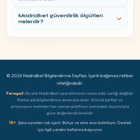
için 15.750 TL hacim gerekir. Alan adı değişse
Yatırım alt sınırı yönteme göre 50–100 TL. Çekim
çevrim sıfırlanmaz.
Madridbet güvenilirlik ölçütleri
alt sınırı çoğunlukla 100 TL, havalede 200 TL.
nelerdir?
Standart üye günlük çekim tavanı 50.000 TL.
Faaliyet izni Curaçao eGaming kapsamındadır.
Oturum SSL ile şifrelenir; oyunlar sertifikalı RNG
altyapısında çalışır. Kullanıcı tarafında 2FA ve
benzersiz parola önerilir.
© 2026 Madridbet Bilgilendirme Sayfası. İçerik bağımsız rehber
niteliğindedir.
Feragat:
Bu site Madridbet operatörünün resmi web varlığı değildir.
Marka adı bilgilendirme amacıyla anılır. Güncel şartlar ve
promosyon metinleri her zaman platform üzerindeki duyurulara
göre değerlendirilmelidir.
18+
· Şans oyunları risk içerir. Bütçe ve süre sınırı belirleyin. Destek
için ilgili yardım hatlarına başvurun.