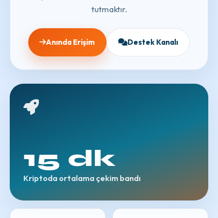
tutmaktır.
Anında Erişim
Destek Kanalı
15 dk
Kriptoda ortalama çekim bandı