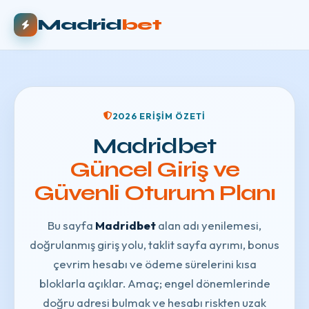
Madrid
bet
2026 ERIŞIM ÖZETI
Madridbet
Güncel Giriş ve
Güvenli Oturum Planı
Bu sayfa
Madridbet
alan adı yenilemesi,
doğrulanmış giriş yolu, taklit sayfa ayrımı, bonus
çevrim hesabı ve ödeme sürelerini kısa
bloklarla açıklar. Amaç; engel dönemlerinde
doğru adresi bulmak ve hesabı riskten uzak