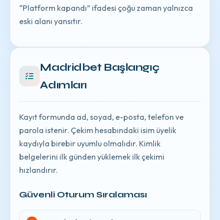
“Platform kapandı” ifadesi çoğu zaman yalnızca
eski alanı yansıtır.
Madridbet Başlangıç
Adımları
Kayıt formunda ad, soyad, e-posta, telefon ve
parola istenir. Çekim hesabındaki isim üyelik
kaydıyla birebir uyumlu olmalıdır. Kimlik
belgelerini ilk günden yüklemek ilk çekimi
hızlandırır.
Güvenli Oturum Sıralaması