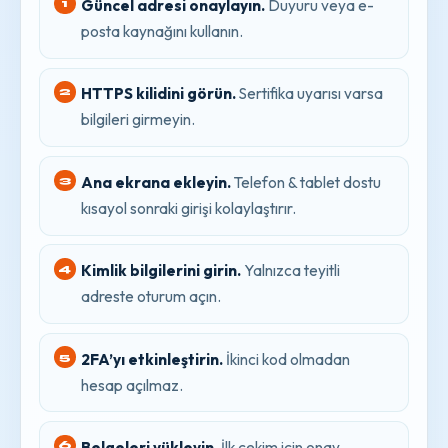
Güncel adresi onaylayın.
Duyuru veya e-
posta kaynağını kullanın.
HTTPS kilidini görün.
Sertifika uyarısı varsa
bilgileri girmeyin.
Ana ekrana ekleyin.
Telefon & tablet dostu
kısayol sonraki girişi kolaylaştırır.
Kimlik bilgilerini girin.
Yalnızca teyitli
adreste oturum açın.
2FA’yı etkinleştirin.
İkinci kod olmadan
hesap açılmaz.
Belgeleri yükleyin.
İlk çekim için onay