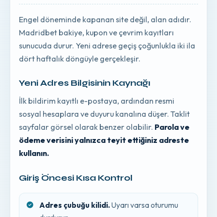
Engel döneminde kapanan site değil, alan adıdır.
Madridbet bakiye, kupon ve çevrim kayıtları
sunucuda durur. Yeni adrese geçiş çoğunlukla iki ila
dört haftalık döngüyle gerçekleşir.
Yeni Adres Bilgisinin Kaynağı
İlk bildirim kayıtlı e-postaya, ardından resmi
sosyal hesaplara ve duyuru kanalına düşer. Taklit
sayfalar görsel olarak benzer olabilir.
Parola ve
ödeme verisini yalnızca teyit ettiğiniz adreste
kullanın.
Giriş Öncesi Kısa Kontrol
Adres çubuğu kilidi.
Uyarı varsa oturumu