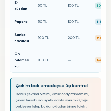
E-
50 TL
100 TL
30–60 dk
cüzdan
Papara
50 TL
100 TL
1–3 saat
Banka
100 TL
200 TL
Mesai saa
havalesi
Ön
ödemeli
100 TL
—
Çekim yo
kart
Çekim beklemedeyse üç kontrol
Bonus çevrimi bitti mi, kimlik onayı tamam mı,
çekim hesabı adı üyelik adıyla aynı mı? Çoğu
bekleyen talep bu üç noktadan birine takılır.