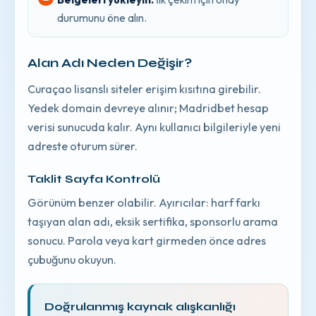
durumunu öne alın.
Alan Adı Neden Değişir?
Curaçao lisanslı siteler erişim kısıtına girebilir.
Yedek domain devreye alınır; Madridbet hesap
verisi sunucuda kalır. Aynı kullanıcı bilgileriyle yeni
adreste oturum sürer.
Taklit Sayfa Kontrolü
Görünüm benzer olabilir. Ayırıcılar: harf farkı
taşıyan alan adı, eksik sertifika, sponsorlu arama
sonucu. Parola veya kart girmeden önce adres
çubuğunu okuyun.
Doğrulanmış kaynak alışkanlığı