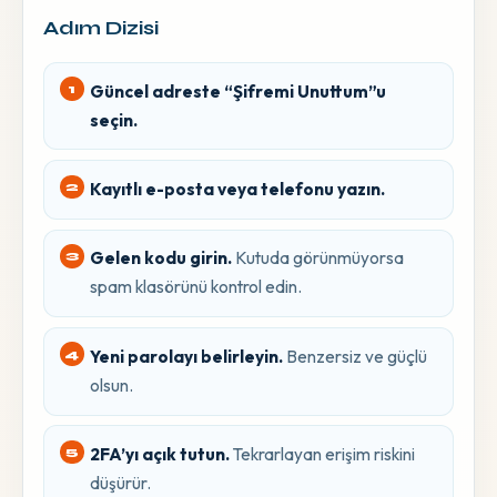
Adım Dizisi
Güncel adreste “Şifremi Unuttum”u
seçin.
Kayıtlı e-posta veya telefonu yazın.
Gelen kodu girin.
Kutuda görünmüyorsa
spam klasörünü kontrol edin.
Yeni parolayı belirleyin.
Benzersiz ve güçlü
olsun.
2FA’yı açık tutun.
Tekrarlayan erişim riskini
düşürür.