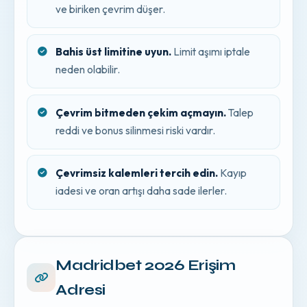
ve biriken çevrim düşer.
Bahis üst limitine uyun.
Limit aşımı iptale
neden olabilir.
Çevrim bitmeden çekim açmayın.
Talep
reddi ve bonus silinmesi riski vardır.
Çevrimsiz kalemleri tercih edin.
Kayıp
iadesi ve oran artışı daha sade ilerler.
Madridbet 2026 Erişim
Adresi