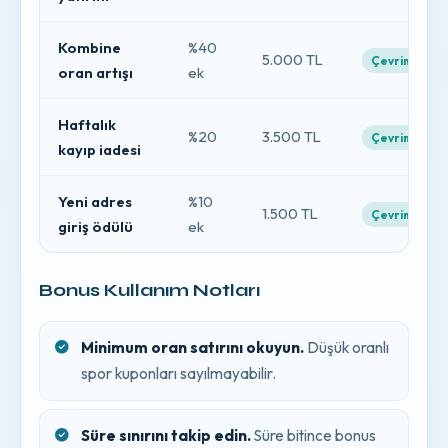
Kombine
%40
5.000 TL
Çevrimsiz
oran artışı
ek
Haftalık
%20
3.500 TL
Çevrimsiz
kayıp iadesi
Yeni adres
%10
1.500 TL
Çevrimsiz
giriş ödülü
ek
Bonus Kullanım Notları
Minimum oran satırını okuyun.
Düşük oranlı
spor kuponları sayılmayabilir.
Süre sınırını takip edin.
Süre bitince bonus