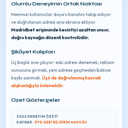
Olumlu Deneyimin Ortak Noktası
Memnun kullanıcılar duyuru kanalını takip ediyor
ve doğrulanan adresi ana ekrana ekliyor.
Madridbet erişiminde kesintiyi azaltan unsur,
doğru kaynağın düzenli kontrolüdür.
Şikâyet Kalıpları
Üç başlık öne çıkıyor: eski adresi denemek, reklam
sonucuna girmek, yeni adrese geçmeden bakiye
kaybı sanmak.
Üçü de doğrulanmış kaynak
alışkanlığıyla önlenebilir.
Özet Göstergeler
2026 DENEYIM ÖZETI
KAYNAK ·
ÜYE GERI BILDIRIM HAVUZU