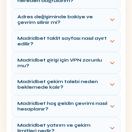
nereden doğrularım?
adres devreye alınır. Hesap verisi, bakiye ve
Öncelik kayıtlı e-posta, ardından rozetli resmi
kuponlar sunucuda kalır. Geçiş sıklığı genelde iki
Adres değişiminde bakiye ve
sosyal hesaplar ve duyuru kanalındadır. Arama
ila dört hafta aralığındadır.
çevrim silinir mi?
sonuçlarındaki sponsorlu satırlar her zaman
Hayır. Profil, bakiye, açık kuponlar ve bonus
resmi adrese çıkmaz. Belirsizlikte canlı destekten
Madridbet taklit sayfası nasıl ayırt
ilerlemesi hesap kimliğine bağlıdır. Alan adı
teyit alın.
edilir?
değişimi bu kayıtları etkilemez. Doğrulanmış yeni
Alan adını karakter karakter okuyun, HTTPS kilidini
adreste aynı kimlik bilgileriyle oturum açılır.
Madridbet girişi için VPN zorunlu
doğrulayın ve yalnızca teyitli kaynaktan gelen
mu?
adresi kullanın. Sponsorlu arama sonuçları ve
Zorunlu değildir. Doğrulanmış adres telefon ve
rozetsiz hesaplar risk taşır.
Madridbet çekim talebi neden
bilgisayar tarayıcısında açılır. Adresi ana ekrana
beklemede kalır?
eklemek sonraki oturumları hızlandırır;
Sık nedenler: tamamlanmamış bonus çevrimi,
yenilemede yalnızca kısayol güncellenir.
Madridbet hoş geldin çevrimi nasıl
eksik kimlik doğrulama veya çekim hesabı adıyla
hesaplanır?
üyelik adının uyuşmamasıdır. Üç koşul tamamsa
İlk yatırıma %150 ek kredi, tavan 7.500 TL, çevrim
işlem sıraya göre ilerler.
Madridbet yatırım ve çekim
x7 uygulanır. 1.500 TL yatırımda 2.250 TL bonus
limitleri nedir?