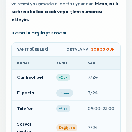
ve resmi yazışmada e-posta uygundur.
Mesajın ilk
satırına kullanıcı adı veya işlem numarası
ekleyin.
Kanal Karşılaştırması
YANIT SÜRELERI
ORTALAMA ·
SON 30 GÜN
KANAL
YANIT
SAAT
UY
Canlı sohbet
7/24
Adre
~2 dk
E-posta
7/24
Bel
18 saat
Telefon
09:00–23:00
Hes
~4 dk
Sosyal
7/24
Adr
Değişken
medya