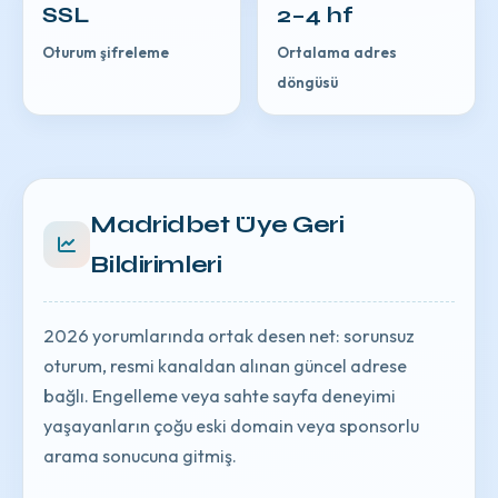
SSL
2–4 hf
Oturum şifreleme
Ortalama adres
döngüsü
Madridbet Üye Geri
Bildirimleri
2026 yorumlarında ortak desen net: sorunsuz
oturum, resmi kanaldan alınan güncel adrese
bağlı. Engelleme veya sahte sayfa deneyimi
yaşayanların çoğu eski domain veya sponsorlu
arama sonucuna gitmiş.