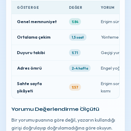
GÖSTERGE
DEĞER
YORUM
Genel memnuniyet
Erişim sürekliliği
%84
Ortalama çekim
Yönteme göre d
1,5 saat
Duyuru takibi
Geçişi yumuşatı
%71
Adres ömrü
Engel yoğunluğ
2–4 hafta
Sahte sayfa
Erişim sorunlar
%57
şikâyeti
kısmı
Yorumu Değerlendirme Ölçütü
Bir yorumu puanına göre değil, yazarın kullandığı
girişi doğrulayıp doğrulamadığına göre okuyun.